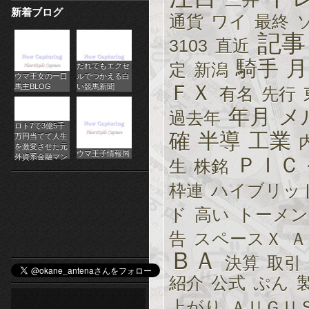
新着ブログ
パ
通貨
ワイ
最終
記事
チ
3103
直近
騎手
月
定
新潟
だれでもエクセ
ス
ウマ王女の一口
ルでつかえる白
ＦＸ
馬主BLOG
い競馬新聞
有名
先行
ロ
年月
メ
過去年
オ
ロト7で3億5千
確
半導
工業
万円当てて人生
ン
を激変させた元
ウマ王子情報局
外資系金融マン
ＰＩＣ
生
株銘
ラ
枠連
ハイブリッ
イ
ド
高い
トーメン
ン
告
スペースＸ
Ａ
カ
ＢＡ
決算
取引
ジ
紹介
公式
ぷん
ノ
上がり
ＡＵＧＵ