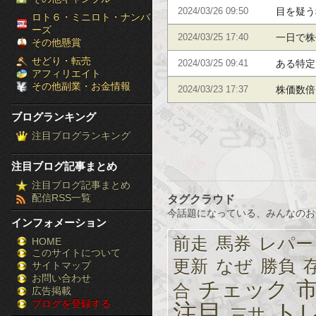
はこれだ
目を疑う
2024/03/26 09:50
［ブ
ロト６・ミニロト・ナンバ
ーズ
米国株は
一日で株
2024/03/25 17:40
ロ
その他懸賞
せどり・転売
教える！
ある特定
2024/03/25 09:41
グ
アフィリエイト
その他副業・お金情報
これだ！
株価数倍
2024/03/23 17:37
ラ
ブログランキング
ン
注目ブログランキング
キ
注目ブログ記事まとめ
ン
注目ブログ記事まとめ
配信RSS一覧
タグクラウド
グ］-
今話題になっている、みんなのお
インフォメーション
株
前走
馬券
レパー
HOME
このサイトについて
FX
更新
なぜ
勝負
サイトマップ
競
お問い合わせ
チェック
合
広告掲載
ブログを登録する
馬
注目
ト
三井