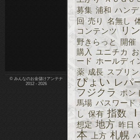
etc-
募集
浦和
ハンデ
回
売り
名無し
リ
コンテンツ
野きらっと
開催
購入
ユニチカ
お
ード
ホールディ
薬
成長
スプリン
ぴょい
© みんなのお金儲けアンテナ
レパ
2012 - 2026
フジクラ
ポン
馬場
パスワード
指数
し
保有
地方
想定
昨日
本
札幌
上方