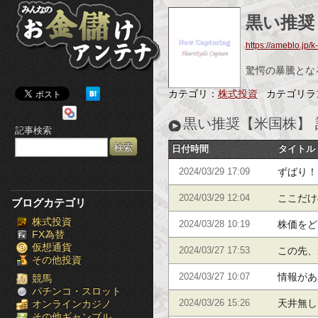
み
黒い推奨
ん
https://ameblo.jp/k
な
驚愕の暴騰とな
の
カテゴリ：
株式投資
カテゴリラ
お
黒い推奨【米国株】 
記事検索
金
日付時間
タイトル
儲
ずばり！
2024/03/29 17:09
け
はこれだ
ここだけ
2024/03/29 12:04
ブログカテゴリ
株式投資
ア
値上がり
株価をど
2024/03/28 10:19
FX為替
仮想通貨
い目の米
ン
この先、
2024/03/27 17:53
その他投資
い目の米
情報があ
テ
2024/03/27 10:07
競馬
パチンコ・スロット
る！
天井無し
オンラインカジノ
2024/03/26 15:26
ナ
その他ギャンブル