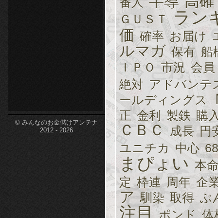
半導
高確
番人
ラン
etc-
ＧＵＳＴ
価
確率
お届け
ルマガ
保有
船
ＩＰＯ
市況
会員
絶対
アドバンテ
ールディングス
正
金利
製鉄
購
© みんなのお金儲けアンテナ
ＣＢＣ
成長
円
2012 - 2026
ユニチカ
中心
6
まぴょい
本
定
枠連
周年
企
ア
馴染
取得
ぷ
注目
ポンド
体