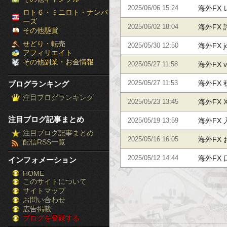
海外FX 
2025/06/06 15:24
［ブ
ロト６・ミニロト・ナンバ
ーズ
海外FX 
2025/06/02 18:04
ロ
その他懸賞
せどり・転売
海外FX 
2025/05/30 12:50
グ
アフィリエイト
その他副業・お金情報
海外FX 
2025/05/27 11:58
ラ
海外FX 
ブログランキング
2025/05/27 11:53
ン
注目ブログランキング
海外FX 
2025/05/23 13:45
キ
注目ブログ記事まとめ
海外FX
2025/05/19 13:59
ン
注目ブログ記事まとめ
海外FX
2025/05/16 16:05
配信RSS一覧
グ］-
海外FX
2025/05/12 14:44
インフォメーション
株
HOME
このサイトについて
FX
サイトマップ
競
お問い合わせ
広告掲載
ブログを登録する
馬