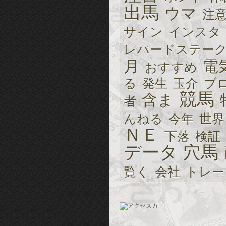
出馬
ウマ
注
サイン
インスタ
レパードステー
月
電
おすすめ
る
発生
玉介
ブ
競馬
含ま
者
んねる
今年
世界
ＮＥ
下落
検証
データ
穴馬
覧く
会社
トレー