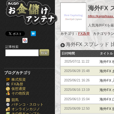
み
海外FX 
ん
https://kaigaifxaaa
な
人気海外FXを厳
の
カテゴリ：
FX為替
カテゴリラ
お
海外FX スプレッド 
記事検索
金
日付時間
タイトル
儲
海外FX
2025/07/11 11:22
け
海外FX
2025/06/28 15:48
ブログカテゴリ
株式投資
ア
海外FX
2025/06/21 16:26
FX為替
仮想通貨
ン
海外FX
2025/06/16 13:19
その他投資
海外FX
テ
2025/06/13 15:04
競馬
パチンコ・スロット
海外FX
オンラインカジノ
2025/06/09 12:50
ナ
その他ギャンブル