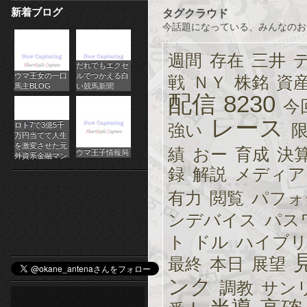
新着ブログ
タグクラウド
パ
今話題になっている、みんなのお
チ
週間
存在
三井
だれでもエクセ
ス
ウマ王女の一口
ルでつかえる白
戦
ＮＹ
株銘
資
馬主BLOG
い競馬新聞
ロ
配信
8230
今
オ
レース
ロト7で3億5千
強い
万円当てて人生
ン
を激変させた元
績
おー
育成
決
ウマ王子情報局
外資系金融マン
録
解説
メディア
ラ
有力
閲覧
パフォ
イ
ンデバイス
パス
ン
ト
ドル
ハイブ
カ
最終
本日
展望
ジ
ンク
調教
サン
ノ