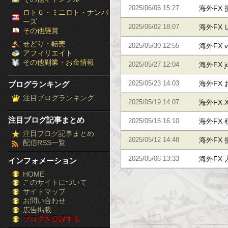
海外FX
2025/06/06 15:27
［ブ
ロト６・ミニロト・ナンバ
ーズ
海外FX
2025/06/02 18:07
ロ
その他懸賞
せどり・転売
海外FX 
2025/05/30 12:55
グ
アフィリエイト
その他副業・お金情報
海外FX 
2025/05/27 12:04
ラ
海外FX
ブログランキング
2025/05/23 14:03
ン
注目ブログランキング
海外FX 
2025/05/19 14:07
キ
注目ブログ記事まとめ
海外FX 
2025/05/16 16:10
ン
注目ブログ記事まとめ
海外FX
2025/05/12 14:48
配信RSS一覧
グ］-
海外FX
2025/05/06 13:33
インフォメーション
株
HOME
このサイトについて
FX
サイトマップ
競
お問い合わせ
広告掲載
ブログを登録する
馬