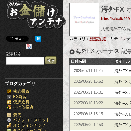
み
海外FX
ん
https://kaigaifx999
な
人気海外FXを厳
の
カテゴリ：
株式投資
カテゴリラ
お
海外FX ボーナス 記
記事検索
金
日付時間
タイトル
儲
海外FX 
2025/07/11 11:25
け
海外FX
2025/06/28 15:52
ブログカテゴリ
株式投資
ア
海外FX
2025/06/21 16:31
FX為替
仮想通貨
ン
海外FX
2025/06/16 13:22
その他投資
海外FX
テ
2025/06/13 15:15
競馬
パチンコ・スロット
海外FX
オンラインカジノ
2025/06/09 12:53
ナ
その他ギャンブル