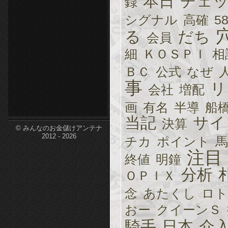
本日
チェ
録
etc-
シグナル
高確
5
る
だち
会員
細
ＫＯＳＰＩ
相
ＢＣ
公式
なぜ
事
リ
会社
増配
画
有名
半導
船
当記
サイ
決算
© みんなのお金儲けアンテナ
2012 - 2026
チカ
ポイント
馬
注目
終値
明鐘
分析
ＯＰＩＸ
念
あたくし
ロト
おー
クイーンＳ
騎手
日本
介