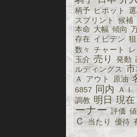
柄予
ピポット
選
スプリント
候補
本命
大幅
傾向
存在
イビデン
狙
数々
チャート
レ
売り
玉介
発動
市
ルディングス
Ａ
アウト
原油
同内
6857
ＡＩ
明日
現在
調教
ーナー
評価
値
Ｃ
当たり
優待