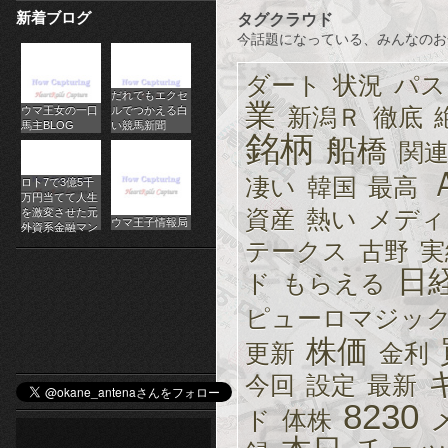
新着ブログ
タグクラウド
パ
今話題になっている、みんなのお
チ
ダート
状況
パス
だれでもエクセ
ス
業
新潟Ｒ
徹底
ウマ王女の一口
ルでつかえる白
馬主BLOG
い競馬新聞
ロ
銘柄
船橋
関
オ
凄い
韓国
最高
ロト7で3億5千
万円当てて人生
ン
資産
熱い
メディ
を激変させた元
ウマ王子情報局
外資系金融マン
テークス
古野
実
ラ
日
ド
もらえる
イ
ピューロマジッ
ン
株価
更新
金利
カ
今回
設定
最新
ジ
8230
ド
体株
ノ