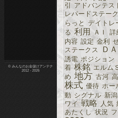
引
アドバンテス
etc-
レパードステー
らっと
デイトレ
利用
る
ＡＩ
詳
内容
設定
金利
ＤＡ
ステークス
誘電
ポジション
株銘
着
エルム
© みんなのお金儲けアンテナ
2012 - 2026
地方
め
古河
株式
優待
ホー
動
シグナル
新潟
戦略
ワイ
人気
あたくし
状況
フ