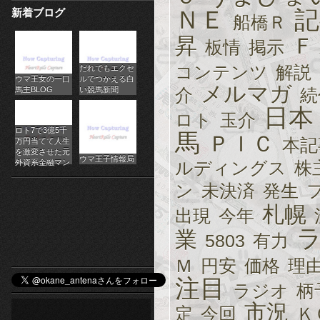
新着ブログ
ＮＥ
記
パ
船橋Ｒ
昇
Ｆ
チ
板情
掲示
コンテンツ
解説
だれでもエクセ
ス
ウマ王女の一口
ルでつかえる白
メルマガ
馬主BLOG
い競馬新聞
介
続
ロ
日本
ロト
玉介
オ
ロト7で3億5千
馬
ＰＩＣ
本記
万円当てて人生
ン
を激変させた元
ウマ王子情報局
外資系金融マン
ルディングス
株
ラ
ン
未決済
発生
イ
札幌
出現
今年
ン
業
5803
有力
カ
Ｍ
円安
価格
理
注目
ジ
ラジオ
柄
市況
定
今回
Ｋ
ノ