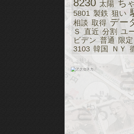
8230
ち
太陽
5801
製鉄
狙い
デー
相談
取得
Ｓ
直近
分割
ユ
ビデン
普通
限定
3103
韓国
ＮＹ