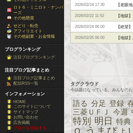
た結果。
【老眼地
2026/02/24 17:30
［ブ
ロト６・ミニロト・ナンバ
ーズ
【地獄】
2026/02/22 11:52
ロ
その他懸賞
せどり・転売
れた資産
【絶望】
2026/02/24 06:00
グ
アフィリエイト
その他副業・お金情報
の末路
【地獄】
2026/02/25 06:00
ラ
リボ地獄
ブログランキング
ン
注目ブログランキング
キ
注目ブログ記事まとめ
ン
注目ブログ記事まとめ
配信RSS一覧
タグクラウド
グ］-
今話題になっている、みんなのお
インフォメーション
株
HOME
語る
分足
登録
このサイトについて
FX
三菱ＵＦＪ
今週
サイトマップ
競
お問い合わせ
特別
明日
特典
広告掲載
ブログを登録する
うまぴょ
馬
Ｏ