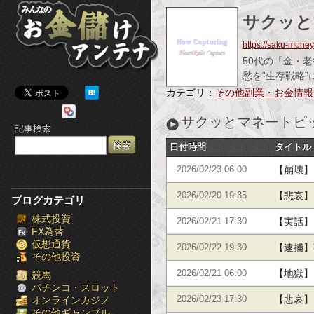
み
サクッと
ん
https://saku-money
な
50代の「金・老
愁を“生存戦略
の
カテゴリ：
その他副業・お金情報
お
サクッとマネートピ
記事検索
金
日付時間
タイトル
儲
【崩壊】
2026/02/23 06:00
け
夜のトイ
【悲哀】
2026/02/20 19:35
ブログカテゴリ
株式投資
ア
ーで絶句
【実話】
2026/02/21 17:30
FX為替
仮想通貨
「昔のデ
ン
【逮捕】
2026/02/22 19:30
その他投資
「ホワイ
【地獄】
テ
2026/02/21 06:00
競馬
パチンコ・スロット
銀行に放
【悲哀】
オンラインカジノ
2026/02/23 17:30
ナ
その他ギャンブル