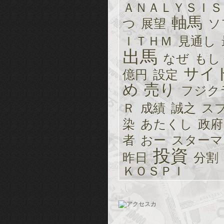
ＡＮＡＬＹＳＩＳ
軸馬
つ
展望
ソ
ＩＴＨＭ
見通し
出馬
なぜ
もし
サイ
億円
設定
め
売り
フジク
Ｒ
成績
誠之
ス
染
あたくし
政府
者
おー
スターマ
投資
昨日
分割
ＫＯＳＰＩ