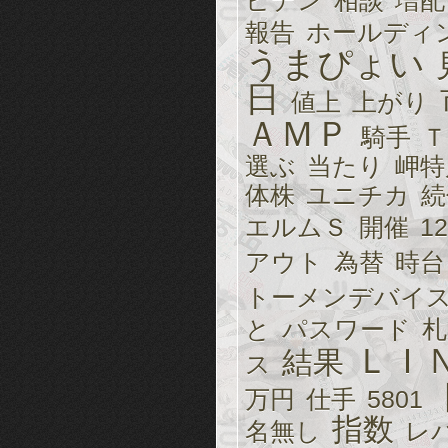
ビデン
相談
増配
報告
ホールディ
うまぴょい
日
値上
上がり
ＡＭＰ
騎手
Ｔ
選ぶ
当たり
岬特
体株
ユニチカ
続
エルムＳ
開催
12
アウト
為替
時台
トーメンデバイ
と
パスワード
札
ＬＩ
結果
ス
万円
仕手
5801
指数
名無し
レ