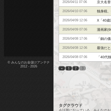
グラムを
京大名誉
2026/04/11 07:06
etc-
国への仲
独身税、
2026/04/10 07:06
ているこ
X「40
2026/04/09 12:06
う」→芸
漫画家(
2026/04/09 07:06
くること
「銅の価
2026/04/08 17:06
なる値上
最強だと
2026/04/08 12:06
司」「か
「40代
2026/04/08 07:06
© みんなのお金儲けアンテナ
2012 - 2026
«
1
2
3
タグクラウド
今話題になっている、みんなのお