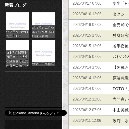
て40代
学生「F
2026/04/17 07:06
新着ブログ
パ
タクシー
2026/04/16 12:06
チ
る？ｗｗ
金売却で
2026/04/16 07:03
だれでもエクセ
ス
ウマ王女の一口
ルでつかえる白
強盗だろ
独身研究
2026/04/15 17:06
馬主BLOG
い競馬新聞
ロ
理由⇒」
若手官僚
2026/04/15 12:06
オ
ロト7で3億5千
ｿﾌﾄﾊﾞ
2026/04/15 07:06
万円当てて人生
ン
を激変させた元
ウマ王子情報局
外資系金融マン
ぞ！」
【阿鼻叫
2026/04/14 17:06
ラ
するわ」
原油急騰
2026/04/14 12:06
イ
覧下さい
TOTO
2026/04/14 07:06
ン
地獄へ。
専門家が
2026/04/12 12:06
カ
中山美穂
2026/04/12 07:06
ジ
相続税は
政府「氷
2026/04/11 12:06
ノ