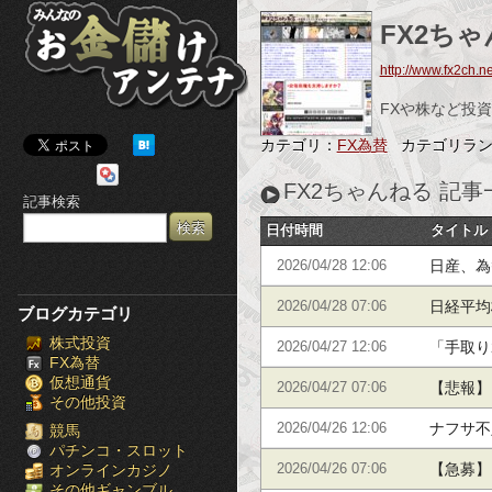
み
FX2ち
ん
http://www.fx2ch.ne
な
FXや株など投
の
カテゴリ：
FX為替
カテゴリラ
お
FX2ちゃんねる 記事
記事検索
金
日付時間
タイトル
儲
日産、為
2026/04/28 12:06
け
日経平均
2026/04/28 07:06
ブログカテゴリ
株式投資
ア
「手取り
2026/04/27 12:06
FX為替
仮想通貨
ン
【悲報】
2026/04/27 07:06
その他投資
ナフサ不
テ
2026/04/26 12:06
競馬
パチンコ・スロット
【急募】
オンラインカジノ
2026/04/26 07:06
ナ
その他ギャンブル