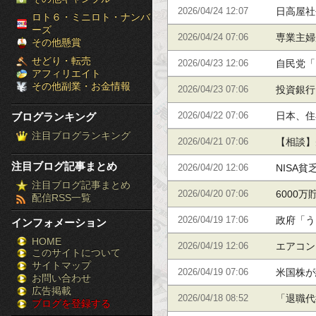
日高屋社
2026/04/24 12:07
［ブ
ロト６・ミニロト・ナンバ
ーズ
専業主婦
2026/04/24 07:06
ロ
その他懸賞
せどり・転売
自民党「
2026/04/23 12:06
グ
アフィリエイト
その他副業・お金情報
形成を支
投資銀行
2026/04/23 07:06
ラ
るぞ！」
日本、住
ブログランキング
2026/04/22 07:06
ン
注目ブログランキング
い」 床
【相談】
2026/04/21 07:06
キ
注目ブログ記事まとめ
NISA
2026/04/20 12:06
ン
注目ブログ記事まとめ
ら20年後
6000
2026/04/20 07:06
配信RSS一覧
グ］-
ね？
政府「う
2026/04/19 17:06
インフォメーション
株
HOME
るなｗせ
エアコン
2026/04/19 12:06
このサイトについて
FX
サイトマップ
い高額機
米国株が
2026/04/19 07:06
競
お問い合わせ
広告掲載
観広がる
「退職代
2026/04/18 08:52
ブログを登録する
馬