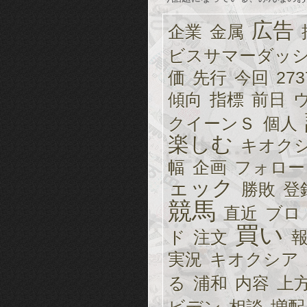
広告
企業
金属
ビスサマーダッ
価
先行
今回
273
傾向
指標
前日
クイーンＳ
個人
楽しむ
キオク
幅
企画
フォロー
ェック
勝敗
登
競馬
直近
ブロ
買い
ド
注文
実況
キオクシア
る
浦和
内容
上