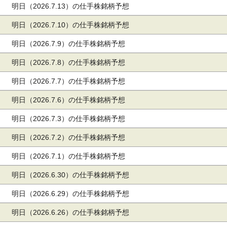
明日（2026.7.13）の仕手株銘柄予想
明日（2026.7.10）の仕手株銘柄予想
明日（2026.7.9）の仕手株銘柄予想
明日（2026.7.8）の仕手株銘柄予想
明日（2026.7.7）の仕手株銘柄予想
明日（2026.7.6）の仕手株銘柄予想
明日（2026.7.3）の仕手株銘柄予想
明日（2026.7.2）の仕手株銘柄予想
明日（2026.7.1）の仕手株銘柄予想
明日（2026.6.30）の仕手株銘柄予想
明日（2026.6.29）の仕手株銘柄予想
明日（2026.6.26）の仕手株銘柄予想