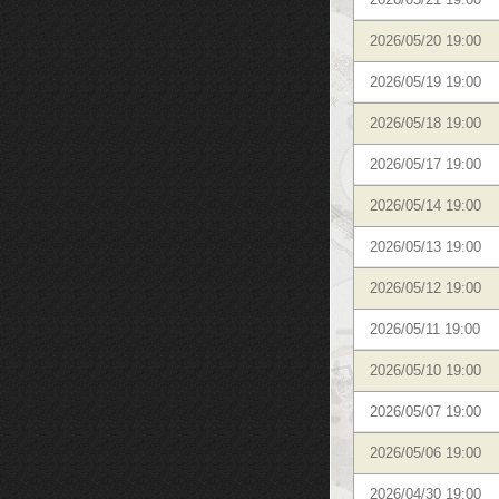
2026/05/21 19:00
2026/05/20 19:00
2026/05/19 19:00
2026/05/18 19:00
2026/05/17 19:00
2026/05/14 19:00
2026/05/13 19:00
2026/05/12 19:00
2026/05/11 19:00
2026/05/10 19:00
2026/05/07 19:00
2026/05/06 19:00
2026/04/30 19:00