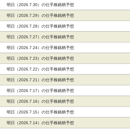
明日（2026.7.30）の仕手株銘柄予想
明日（2026.7.29）の仕手株銘柄予想
明日（2026.7.28）の仕手株銘柄予想
明日（2026.7.27）の仕手株銘柄予想
明日（2026.7.24）の仕手株銘柄予想
明日（2026.7.23）の仕手株銘柄予想
明日（2026.7.22）の仕手株銘柄予想
明日（2026.7.21）の仕手株銘柄予想
明日（2026.7.17）の仕手株銘柄予想
明日（2026.7.16）の仕手株銘柄予想
明日（2026.7.15）の仕手株銘柄予想
明日（2026.7.14）の仕手株銘柄予想