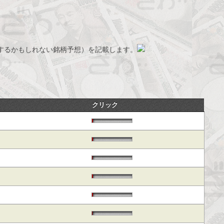
けするかもしれない銘柄予想）を記載します。
クリック