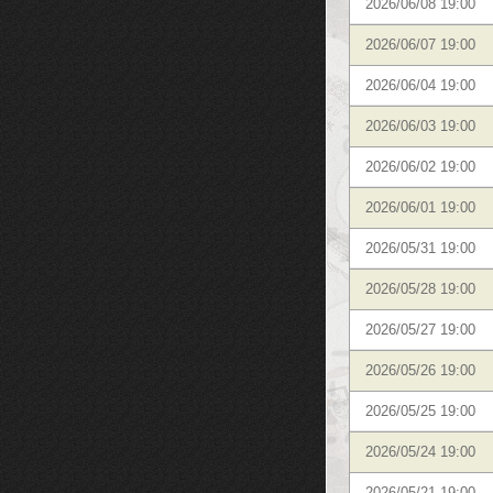
2026/06/08 19:00
2026/06/07 19:00
2026/06/04 19:00
2026/06/03 19:00
2026/06/02 19:00
2026/06/01 19:00
2026/05/31 19:00
2026/05/28 19:00
2026/05/27 19:00
2026/05/26 19:00
2026/05/25 19:00
2026/05/24 19:00