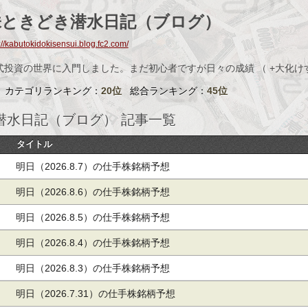
株ときどき潜水日記（ブログ）
://kabutokidokisensui.blog.fc2.com/
式投資の世界に入門しました。まだ初心者ですが日々の成績 （ +大化
カテゴリランキング：
20位
総合ランキング：
45位
潜水日記（ブログ） 記事一覧
タイトル
明日（2026.8.7）の仕手株銘柄予想
明日（2026.8.6）の仕手株銘柄予想
明日（2026.8.5）の仕手株銘柄予想
明日（2026.8.4）の仕手株銘柄予想
明日（2026.8.3）の仕手株銘柄予想
明日（2026.7.31）の仕手株銘柄予想