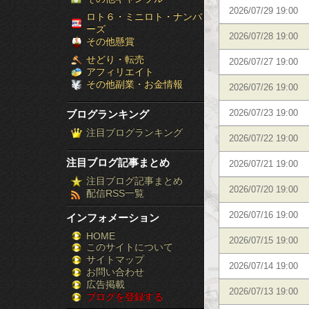
2026/07/29 19:00
［ブ
ロト６・ミニロト・ナンバ
ーズ
2026/07/28 19:00
ロ
その他懸賞
せどり・転売
2026/07/27 19:00
グ
アフィリエイト
その他副業・お金情報
2026/07/26 19:00
ラ
ブログランキング
2026/07/23 19:00
ン
注目ブログランキング
2026/07/22 19:00
キ
注目ブログ記事まとめ
2026/07/21 19:00
ン
注目ブログ記事まとめ
2026/07/20 19:00
配信RSS一覧
グ］-
2026/07/16 19:00
インフォメーション
株
HOME
2026/07/15 19:00
このサイトについて
FX
サイトマップ
2026/07/14 19:00
競
お問い合わせ
広告掲載
2026/07/13 19:00
ブログを登録する
馬