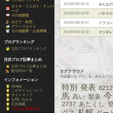
みんなの
2013/07/06 00:16
［ブ
ロト６・ミニロト・ナンバ
ーズ
ャグラー
パチスロ
2013/07/06 02:00
ロ
その他懸賞
せどり・転売
ドラゴン
2013/07/09 00:47
グ
アフィリエイト
その他副業・お金情報
マジギレ
2013/07/09 02:30
ラ
ブログランキング
ン
注目ブログランキング
キ
注目ブログ記事まとめ
ン
注目ブログ記事まとめ
配信RSS一覧
タグクラウド
グ］-
今話題になっている、みんなのお
インフォメーション
株
特別
発表
HOME
8212
このサイトについて
FX
今
馬
サイトマップ
高い
製薬
競
お問い合わせ
2737
あたくし
広告掲載
ブログを登録する
馬
札幌
グス
ダー