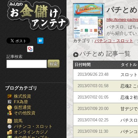
み
パチとめ
ん
http://tomeo-pachis
な
パチスロ、ぱち
がら紹介してい
の
カテゴリ：
パチンコ・スロット
お
パチとめ 記事一覧
記事検索
金
日付時間
タイトル
儲
スロット
2013/06/26 23:48
け
忍魂2 
2013/07/03 01:58
ブログカテゴリ
株式投資
ア
(パチス
忍魂２初
2013/07/02 01:05
FX為替
仮想通貨
弐 烈火
ン
甘デジで
2013/07/09 20:00
その他投資
パチスロ
テ
2013/07/04 02:25
競馬
パチンコ・スロット
説 空の
パチンコ
オンラインカジノ
2013/07/09 11:30
ナ
その他ギャンブル