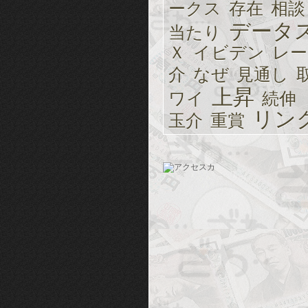
ークス
存在
相談
データ
当たり
Ｘ
イビデン
レー
介
なぜ
見通し
上昇
ワイ
続伸
リン
玉介
重賞