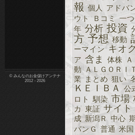
報
個人
アドバ
etc-
ウト
Ｂコミ
一つ
投資
分析
年
方
予想
移動
キオ
ーマイン
含ま
ア
体株
Ａ
動
ＡＬＧＯＲＩ
© みんなのお金儲けアンテナ
業
まとめ
狙い
2012 - 2026
ＫＥＩＢＡ
公
市場
ロト
馴染
サイト
カ
東証
成
新潟Ｒ
中心
バンＧ
普通
米国