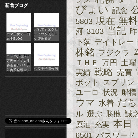
新着ブログ
ぴょい
パ
記念
現在
無料
チ
5803
当記
河
3103
昨
だれでもエクセ
ス
ウマ王女の一口
ルでつかえる白
馬主BLOG
い競馬新聞
下落
デイトレー
ロ
株銘
フジクラ
オ
ロト7で3億5千
ＴＨＥ
万円
土曜
万円当てて人生
ン
を激変させた元
ウマ王子情報局
戦略
外資系金融マン
実績
売買
ラ
ポット
スプリン
イ
ユーロ
状況
船橋
ウマ
だち
ン
水着
カ
ル
選ぶ
勝敗
誠
本日
原油
充実
ジ
6501
パスワード
ノ