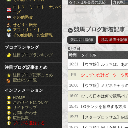
るインゼル会員の反応
力表8/2
［ブ
ロト６・ミニロト・ナンバ
ーズ
ロ
その他懸賞
せどり・転売
グ
競馬ブログ新着記事
アフィリエイト
その他副業・お金情報
ラ
競馬 注目記事
競馬 新着全記事
ブログランキング
8月7日
ン
注目ブログランキング
時間
タイトル
キ
【ウマ娘】ルラちは、あ
16:31
注目ブログ記事まとめ
ン
ら好き。
注目ブログ記事まとめ
少しずつだけどコツコツ
PR
配信RSS一覧
グ］-
公開！月利10％の投資手
【ウマ娘】メガネキャラ
16:08
インフォメーション
株
についてどう思う？
むしろ日本は何で競馬バ
16:00
HOME
このサイトについて
FX
だろ
LGランクを育成する方法
15:43
サイトマップ
競
お問い合わせ
【スターブロッサム】64
15:37
広告掲載
ブログを登録する
馬
トセオー編始まるか？
【ウマ娘】同じ女性トレ
15:02