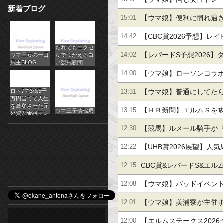
新着ブログ
パ
対比が美しい…【スタブロ
【ウマ娘】便利に慣れ過
15:01
チ
TP半額キャンペーンが待
【CBC賞2026予想】レ
14:42
だれでもエクセ
ス
制覇なるか？巻き返し狙
【レパードS予想2026】
14:02
ウマ王女の一口
ルでつかえる白
馬主BLOG
い競馬新聞
ロ
ス、上昇一途のコウセキ
開花！ショウナンバンラ
【ウマ娘】ローソンコラ
14:00
オ
か？
からあげクンぬいぐるみ
ロト7で3億5千
【ウマ娘】普通にしてた
13:31
万円当てて人生
ン
を激変させた元
ズ情報公開
ライトハローさん。（結
【ＨＢ新聞】エルムＳを
13:15
ウマ王子情報局
外資系金融マン
ラ
【競馬】ルメール騎手が
12:30
イ
で騎乗した名馬5頭』を語
【UHB賞2026展望】人
12:22
ン
れには要警戒！中心はナ
CBC賞&レパードS&エルム
12:15
カ
補は昨年惜敗のクファシ
去データ分析】
【ウマ娘】バッドイベン
12:08
ジ
癖だけは許さん
【ウマ娘】美浦寮が主催
12:01
ノ
各ウマ娘が出しそうな催
【エルムステークス202
12:00