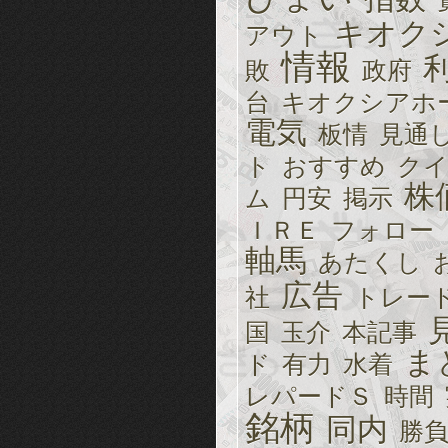
キオク
アウト
情報
敗
政府
台
キオクシアホ
電気
板情
見通
ト
おすすめ
クイ
株
ム
円安
掲示
ＩＲＥ
フォロー
軸馬
あたくし
広告
社
トレー
国
玉介
本記事
ま
ド
有力
水着
レパードＳ
時間
銘柄
同内
勝