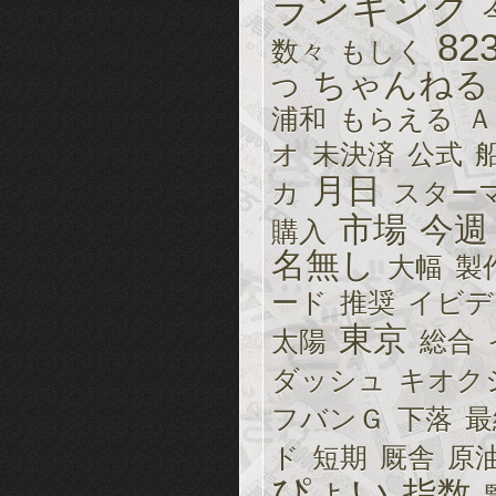
ランキング
82
数々
もしく
ちゃんねる
つ
浦和
もらえる
Ａ
オ
未決済
公式
月日
カ
スター
市場
今週
購入
名無し
大幅
製
ード
推奨
イビデ
東京
太陽
総合
ダッシュ
キオク
フバンＧ
下落
最
ド
短期
厩舎
原
ぴょい
指数