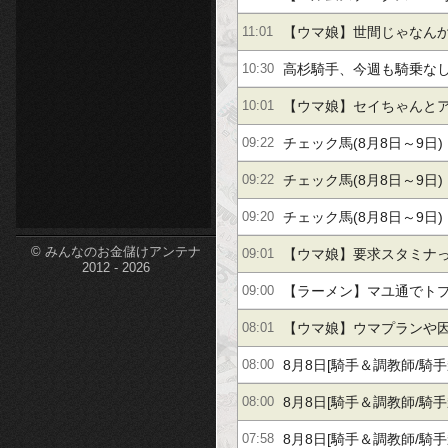
etc-
い本命、穴馬候補を公開
【ウマ娘】世間じゃなん
11:01
い奴が流行ってるらしい
高杉騎手、今週も騎乗な
10:30
【ウマ娘】セイちゃんと
10:01
皆カプ
チェック馬(8月8日～9日)
09:22
チェック馬(8月8日～9日)
09:22
チェック馬(8月8日～9日)
09:20
© みんなのお金儲けアンテナ
【ウマ娘】要求スタミナ
09:01
2012 - 2026
算するのか未だに謎…
【ラーメン】マユ通でト
09:00
プロを育成！
【ウマ娘】ウマプランや
08:01
育成が楽にはなったけど
8月8日[騎手＆調教師/騎
08:00
ってるんだ。
タ]
8月8日[騎手＆調教師/騎
08:00
タ]
8月8日[騎手＆調教師/騎
07:58