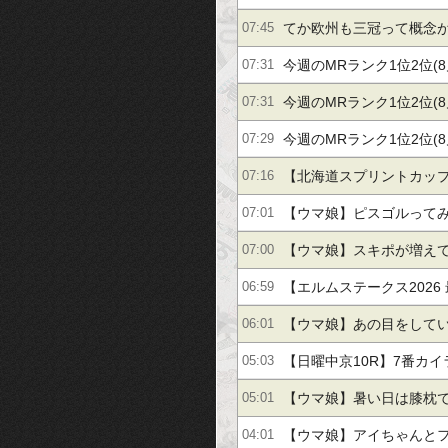
タ]
てか欧州も三冠って概念
07:45
冠を気にするのは日本く
今週のMRランク1位2位(8
07:31
か 他
今週のMRランク1位2位(8
07:31
今週のMRランク1位2位(8
07:29
【北海道スプリントカップ
07:16
におすすめしたい3頭+穴
【ウマ娘】ピスゴルって
07:01
定だから興奮するよね
【ウマ娘】スキポが増え
07:00
になったこともある
【エルムステークス2026
06:59
断】S評価はテーオーパス
【ウマ娘】あの目をして
06:01
仕上がりを徹底分析
「どんどん美味しく実る
【日曜中京10R】7番カ
05:03
手2着
【ウマ娘】暑い日は膝枕
05:01
い。←「絶対に離れたく
【ウマ娘】アイちゃんと
04:01