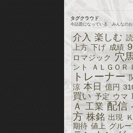
タグクラウド
今話題になっている、みんなのお
介入
楽しむ
9
上方
下げ
成績
穴
ロマジック
ント
ＡＬＧＯＲ
トレーナー
本日
涼
億円
31
買い
予定
ウマ
配信
Ａ
工業
方
株銘
出現
期待
値上
グルー