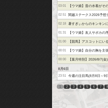
DKPIとDKPIが触れてる
【ウマ娘】昔の水着がそ
03:01
ニー…まるで成長してい
関越ステークス2026予
02:51
ンク＆新潟芝1800m騎
暑すぎぃからのキンキン
02:18
底分析
【ウマ娘】友人サポカの
01:31
「後に回すと逃げ回る」
【競馬】アスコットにい
01:00
ール騎手 紹介文おかし
【ウマ娘】自分の胸を主
00:01
に迫るルラち
【葉月特別】2026/8/7(
00:00
想（浦和競馬）
8月6日
今週の注目馬(8月8日～9日
23:51
1
2
3
4
5
6
7