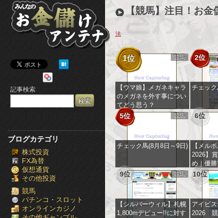
み
【競馬】注目！お金
ん
法
な
競馬
2位
1位
の
お
【ウマ娘】メガネキャラ
チェック馬
記事検索
のメガネを外す事につい
金
てどう思う？
5位
競馬
6位
儲
け
ブログカテゴリ
チェック馬(8月8日～9日)
【メルボ
株式投資
ア
2026】
FX為替
め｜優勝
仮想通貨
ン
億円以上!
9位
競馬
10位
その他投資
テ
競馬
パチンコ・スロット
【シルバーウィル】札幌
アイビス
オンラインカジノ
ナ
1,800mデビュー!!に対す
2026
その他ギャンブル