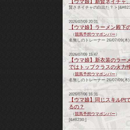
【ウマ娘】新賢ネイチャ
賢さネイチャの白出た？ > [&#8230
2026/07/09 20:01
【ウマ娘】ラーメン殿下の
（
競馬予想ウマボンバー
）
名無しのトレーナー 26/07/09(木) 14:2
2026/07/09 15:47
【ウマ娘】新衣装のラーメ
ではトップクラスの火力
（
競馬予想ウマボンバー
）
名無しのトレーナー 26/07/09(木) 12:
2026/07/06 16:31
【ウマ娘】同じスキルPt
るの？
（
競馬予想ウマボンバー
）
[&#8230;]