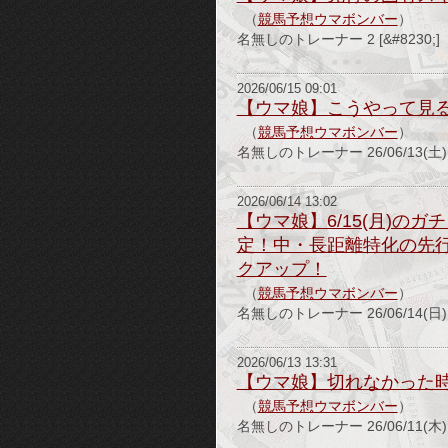
（
競馬予想ウマボンバー
）
名無しのトレーナー 2 [&#8230;]
2026/06/15 09:01
【ウマ娘】こうやって見
（
競馬予想ウマボンバー
）
名無しのトレーナー 26/06/13(土) 23:
2026/06/14 13:02
【ウマ娘】6/15(月)の
定！中・長距離特化の先
クアップ！
（
競馬予想ウマボンバー
）
名無しのトレーナー 26/06/14(日) 
2026/06/13 13:31
【ウマ娘】切れなかった
（
競馬予想ウマボンバー
）
名無しのトレーナー 26/06/11(木) 22:4