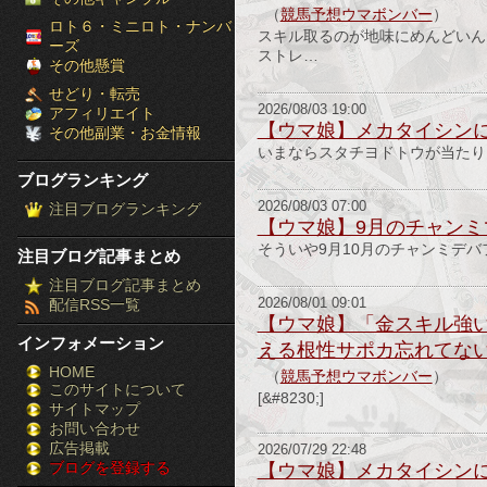
（
競馬予想ウマボンバー
）
［ブ
ロト６・ミニロト・ナンバ
スキル取るのが地味にめんどいん
ーズ
ストレ…
ロ
その他懸賞
せどり・転売
グ
2026/08/03 19:00
アフィリエイト
【ウマ娘】メカタイシン
その他副業・お金情報
ラ
いまならスタチヨドトウが当たりますよ
ブログランキング
ン
2026/08/03 07:00
注目ブログランキング
【ウマ娘】9月のチャン
キ
そういや9月10月のチャンミデバフあり
注目ブログ記事まとめ
ン
注目ブログ記事まとめ
配信RSS一覧
2026/08/01 09:01
グ］-
【ウマ娘】「金スキル強
インフォメーション
える根性サポカ忘れてな
株
HOME
（
競馬予想ウマボンバー
）
このサイトについて
FX
[&#8230;]
サイトマップ
競
お問い合わせ
広告掲載
2026/07/29 22:48
ブログを登録する
馬
【ウマ娘】メカタイシンに