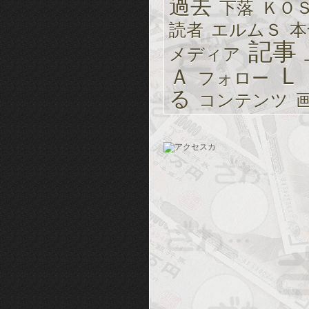
過去
下落
ＫＯ
読者
エルムＳ
本
記事
メディア
Ｌ
Ａ
フォロー
る
コンテンツ