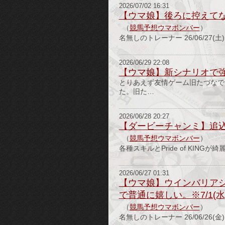
2026/07/02 16:31
【ウマ娘】後ろに控えて
（
競馬予想ウマボンバー
）
名無しのトレーナー 26/06/27(土) 10
2026/06/29 22:08
【ウマ娘】新シナリオで
とりあえず友情ゲーム旧たづなで
た。旧た…
2026/06/28 20:27
【ダービーチャンミ】追
（
競馬予想ウマボンバー
）
各種スキルとPride of KIN
2026/06/27 01:31
【ウマ娘】ウインバリア
で普通に嬉しい。※7/1(水
（
競馬予想ウマボンバー
）
名無しのトレーナー 26/06/26(金) 