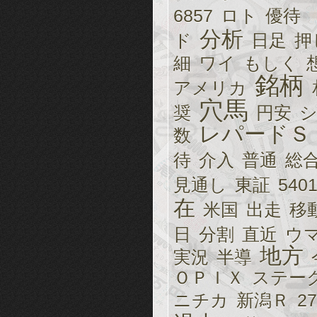
6857
ロト
優待
分析
ド
日足
押
細
ワイ
もしく
銘柄
アメリカ
穴馬
奨
円安
レパードＳ
数
待
介入
普通
総
見通し
東証
540
在
米国
出走
移
日
分割
直近
ウ
地方
実況
半導
ＯＰＩＸ
ステー
ニチカ
新潟Ｒ
27