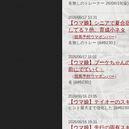
名無しのトレーナー 26/06/19(金) 17:
2026/06/17 13:31
【ウマ娘】シニアで夏合宿
してる？他、育成小ネタ
（
競馬予想ウマボンバー
）
名無しのトレー [&#8230;]
2026/06/17 11:01
【ウマ娘】ブーケちゃん
前にでていく」
（
競馬予想ウマボンバー
）
名 [&#8230;]
2026/06/16 23:05
【ウマ娘】テイオーのス
ヒント最大まで強化した [&#8230;
2026/06/16 19:31
【ウマ娘】先行の固有ス