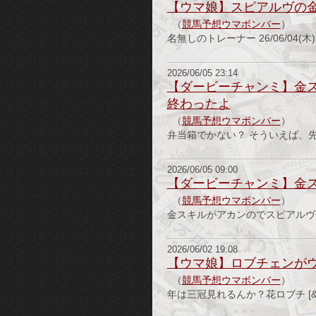
【ウマ娘】スピアルヴの
（
競馬予想ウマボンバー
）
名無しのトレーナー 26/06/04(木) 23:1
2026/06/05 23:14
【ダービーチャンミ】金
終わったよ
（
競馬予想ウマボンバー
）
弁当箱でかない？ そういえば、先行 [
2026/06/05 09:00
【ダービーチャンミ】金
（
競馬予想ウマボンバー
）
金スキルがアカンのでスピアルヴ使わ
2026/06/02 19:08
【ウマ娘】ロブチェンが
（
競馬予想ウマボンバー
）
年は三冠見れるんか？花ロブチ [&#8