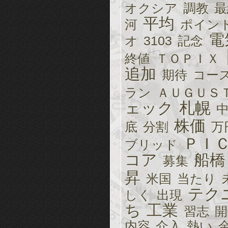
オクシア
調教
最
平均
河
ポイン
電
オ
3103
記念
終値
ＴＯＰＩＸ
追加
期待
コー
ラン
ＡＵＧＵＳ
ェック
札幌
株価
底
分割
万
ＰＩ
ブリッド
コア
船橋
募集
昇
米国
当たり
テク
しく
出現
ち
工業
習志
開
内容
介入
熱い