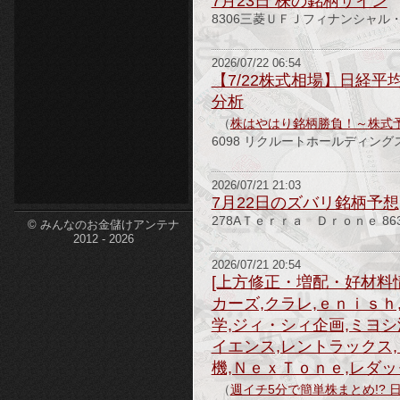
7月23日 株の銘柄サイン
8306三菱ＵＦＪフィナンシャル・
etc-
2026/07/22 06:54
【7/22株式相場】日経平
分析
（
株はやはり銘柄勝負！～株式
6098 リクルートホールディング
2026/07/21 21:03
7月22日のズバリ銘柄予想
278AＴｅｒｒａ Ｄｒｏｎｅ 86
© みんなのお金儲けアンテナ
2012 - 2026
2026/07/21 20:54
[上方修正・増配・好材料
カーズ,クラレ,ｅｎｉｓｈ
学,ジィ・シィ企画,ミヨシ
イエンス,レントラックス,
機,ＮｅｘＴｏｎｅ,レダッ
（
週イチ5分で簡単株まとめ!? 