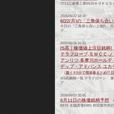
7011三菱重工業6525ＫＯＫＵ
2026/06/22 18:10
6/22(月)の「三角保ち
今日の『三角保ち合い上放れ』出現
グ…
2026/06/16 16:03
[S高｜株価値上注目銘柄]
テラプローブ,ＳＷＣＣ,ノ
アンリツ,多摩川ホールデ
デップ・アドバンス,ユカ
（
週イチ5分で簡単株まとめ!? 
※S高銘柄一覧 テラドロー
ア …
2026/06/10 20:45
6月11日の株価銘柄予想
6976 太陽誘電6981 村田製作所27