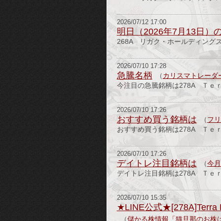
2026/07/12 17:00
明日（2026年7月13日
268A リガク・ホールディングス(
2026/07/10 17:28
急騰名柄
（
カリスマトレーダ
今注目の急騰銘柄は278A Ｔｅ
2026/07/10 17:26
おすすめ買う銘柄は
（
フリ
おすすめ買う銘柄は278A Ｔｅ
2026/07/10 17:26
デイトレ注目銘柄は
（
今月
デイトレ注目銘柄は278A Ｔｅ
2026/07/10 15:35
★LINE公式★[278A]Ter
（
儲かる株情報「猫旦那のお株