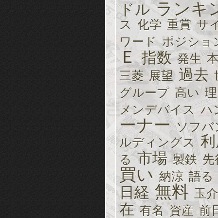
ランキ
ドル
ス
化学
重賞
サ
ワード
ポジショ
Ｅ
指数
発生
過去
三菱
展望
グループ
高い
理
メンデバイス
ハ
ーナー
ソフバ
利
ルディングス
市場
る
製鉄
先
買い
納涼
語る
無料
日経
玉
在
有名
資産
前