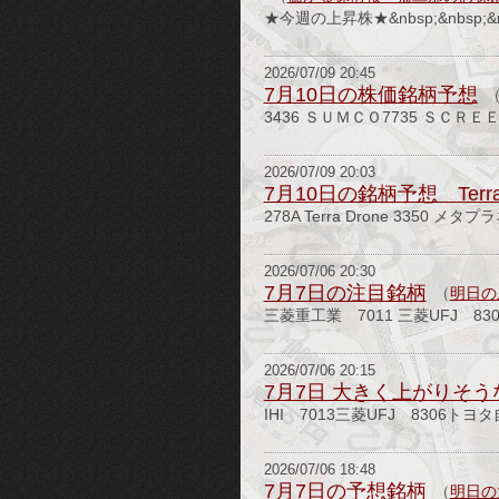
★今週の上昇株★&nbsp;&nbs
2026/07/09 20:45
7月10日の株価銘柄予想
3436 ＳＵＭＣＯ7735 ＳＣＲＥＥＮ
2026/07/09 20:03
7月10日の銘柄予想 Terr
278A Terra Drone 3350 メタ
2026/07/06 20:30
7月7日の注目銘柄
（
明日の
三菱重工業 7011 三菱UFJ 8306
2026/07/06 20:15
7月7日 大きく上がりそ
IHI 7013三菱UFJ 8306ト
2026/07/06 18:48
7月7日の予想銘柄
（
明日の