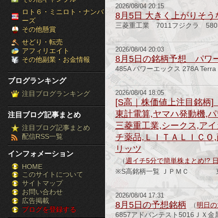
2026/08/04 20:15
［ブ
ロト６・ミニロト・ナンバ
8月5日 大きく上がりそ
ーズ
三菱重工業 7011フジクラ 58
ロ
その他懸賞
せどり・転売
グ
2026/08/04 20:03
アフィリエイト
8月5日の銘柄予想 パワ
その他副業・お金情報
ラ
485A パワーエックス 278A Terra 
ブログランキング
ン
注目ブログランキング
2026/08/04 18:05
[S高｜株価値上注目銘柄]
キ
東計電算,ヤマハ発動機,パ
注目ブログ記事まとめ
ン
三菱重工業,シークス,アイ
注目ブログ記事まとめ
配信RSS一覧
チ薬品,ＬＩＴＡＬＩＣＯ,
グ］-
リッツ
インフォメーション
株
（
週イチ5分で簡単株まとめ!? 
HOME
※S高銘柄一覧 ＪＰＭＣ 東証
このサイトについて
FX
サイトマップ
競
お問い合わせ
2026/08/04 17:31
広告掲載
8月5日の予想銘柄
（
明日の
ブログを登録する
馬
6857アドバンテスト5016ＪＸ