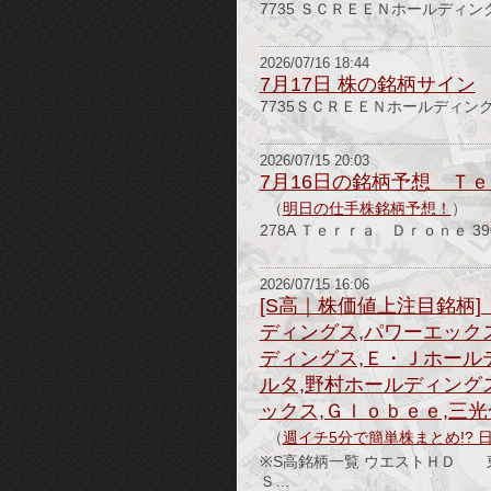
7735 ＳＣＲＥＥＮホールディン
2026/07/16 18:44
7月17日 株の銘柄サイン
7735ＳＣＲＥＥＮホールディン
2026/07/15 20:03
7月16日の銘柄予想 Ｔｅ
（
明日の仕手株銘柄予想！
）
278A Ｔｅｒｒａ Ｄｒｏｎｅ 390
2026/07/15 16:06
[S高｜株価値上注目銘柄]
ディングス,パワーエック
ディングス,Ｅ・Ｊホール
ルタ,野村ホールディングス
ックス,Ｇｌｏｂｅｅ,三
（
週イチ5分で簡単株まとめ!? 
※S高銘柄一覧 ウエスト
Ｓ…