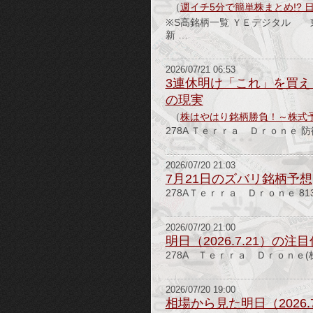
（
週イチ5分で簡単株まとめ!? 
※S高銘柄一覧 ＹＥデジタ
新 …
2026/07/21 06:53
3連休明け「これ」を買え
の現実
（
株はやはり銘柄勝負！～株式
278A Ｔｅｒｒａ Ｄｒｏｎｅ
2026/07/20 21:03
7月21日のズバリ銘柄予想
278AＴｅｒｒａ Ｄｒｏｎｅ 81
2026/07/20 21:00
明日（2026.7.21）の注
278A Ｔｅｒｒａ Ｄｒｏｎｅ(株
2026/07/20 19:00
相場から見た明日（2026.