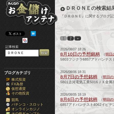
み
ＤＲＯＮＥの検索結
ん
『ＤＲＯＮＥ』に関するブログ記
な
の
1
2
»
お
記事検索
2026/08/07 18:26
金
8月10日の予想銘柄
（
明日
5803フジクラ6857アドバンテ
儲
け
2026/08/06 18:31
ブログカテゴリ
8月7日の予想銘柄
（
明日の
株式投資
ア
5801古河電気工業5016ＪＸ金属
FX為替
仮想通貨
ン
その他投資
2026/08/05 18:19
8月6日の予想銘柄
テ
（
明日の
競馬
パチンコ・スロット
6857アドバンテスト4062イビ
オンラインカジノ
ナ
その他ギャンブル