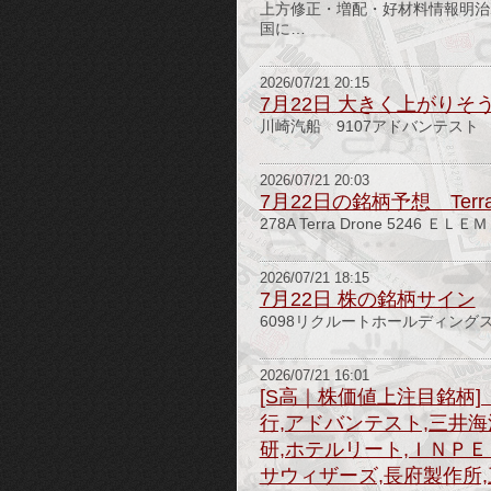
上方修正・増配・好材料情報明治
国に…
2026/07/21 20:15
7月22日 大きく上がりそ
川崎汽船 9107アドバンテスト 6
2026/07/21 20:03
7月22日の銘柄予想 Terr
278A Terra Drone 5246 Ｅ
2026/07/21 18:15
7月22日 株の銘柄サイン
6098リクルートホールディング
2026/07/21 16:01
[S高｜株価値上注目銘柄]
行,アドバンテスト,三井海
研,ホテルリート,ＩＮＰＥ
サウィザーズ,長府製作所