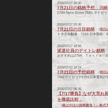
2026/07/17 20:30
7月21日の銘柄予想 川崎
278A Terra Drone 7581 サイ
2026/07/17 20:30
7月21日の注目銘柄
（
明日
トヨタ自動車 7203 日本製鉄 5401
2026/07/17 18:56
派遣社員のデイトレ銘柄
おすすめは278A Ｔｅｒｒａ Ｄ
2026/07/17 18:14
7月21日の予想銘柄
（
明日
7581サイゼリヤ6701日本電気
2026/07/17 06:36
【7/17勝負】なぜ大荒れ相
を徹底比較」
（
株はやはり銘柄勝負！～株式