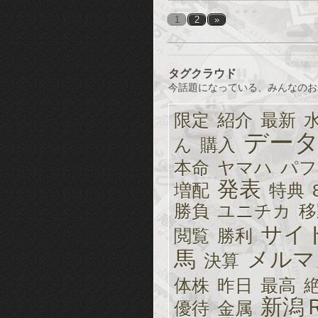
1
2
»
タグクラウド
今話題になっている、みんなのお
限定
紹介
最新
デー
ん
購入
本命
ヤマハ
パフ
発表
増配
特典
勝負
ユニチカ
移
サイ
閲覧
勝利
馬
メルマ
決算
体株
昨日
最高
新潟
優待
金属