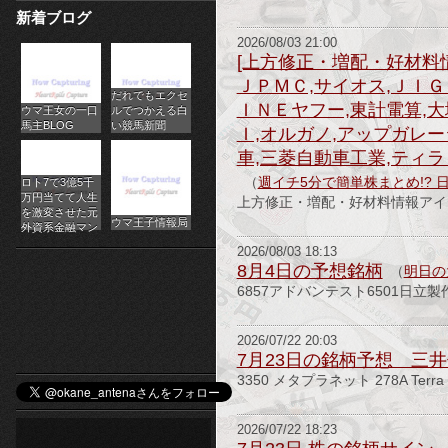
新着ブログ
パ
2026/08/03 21:00
チ
[上方修正・増配・好材料
ＪＰＭＣ,サイオス,ＪＩＧ
だれでもエクセ
ス
ＩＮＥヤフー,東計電算,大
ウマ王女の一口
ルでつかえる白
馬主BLOG
い競馬新聞
Ｉ,オルガノ,アップガレ
ロ
車,三菱自動車工業,ティラ
オ
（
週イチ5分で簡単株まとめ!? 
ロト7で3億5千
万円当てて人生
上方修正・増配・好材料情報アイテ
ン
を激変させた元
ウマ王子情報局
外資系金融マン
ラ
2026/08/03 18:13
8月4日の予想銘柄
（
明日の
イ
6857アドバンテスト6501日立
ン
2026/07/22 20:03
7月23日の銘柄予想 三井
カ
3350 メタプラネット 278A Terra
ジ
2026/07/22 18:23
ノ