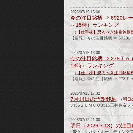
2026/07/15 15:00
今の注目銘柄 ⇒ 6920レ
～15時）ランキング
（
【仕手株】恐るべき注目銘柄
【速報】今の注目銘柄 ⇒ 6920
2026/07/15 13:00
今の注目銘柄 ⇒ 278Ｔｅ
13時）ランキング
（
【仕手株】恐るべき注目銘柄
【速報】今の注目銘柄 ⇒ 278Ｔｅ
2026/07/13 17:32
7月14日の予想銘柄
（
明日
3436ＳＵＭＣＯ8316三井住友
2026/07/12 21:00
明日（2026.7.13）の注
268A リガク・ホールディングス(