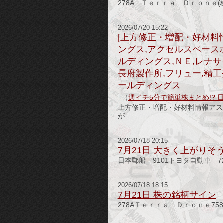
278A Ｔｅｒｒａ Ｄｒｏｎｅ(株
2026/07/20 15:22
[上方修正・増配・好材料
ングス,アクセルスペース
ルディングス,ＮＥ,レナ
長府製作所,フリュー,精工
ールディングス
（
週イチ5分で簡単株まとめ!? 
上方修正・増配・好材料情報アス
が…
2026/07/18 20:15
7月21日 大きく上がりそ
日本郵船 9101トヨタ自動車 72
2026/07/18 18:15
7月21日 株の銘柄サイン
278AＴｅｒｒａ Ｄｒｏｎｅ75