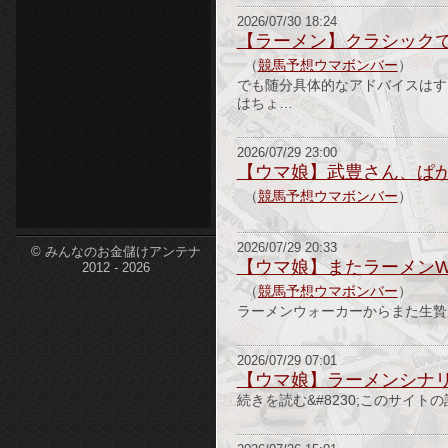
2026/07/30 18:24
etc-
【ラーメン】クラシックで
（
競馬予想ウマボンバー
）
でも随分具体的なアドバイスはす
はちょ…
2026/07/29 23:00
【ウマ娘】武豊さん、ぱ
（
競馬予想ウマボンバー
）
2026/07/29 20:33
© みんなのお金儲けアンテナ
【ウマ娘】またラーメンW
2012 - 2026
（
競馬予想ウマボンバー
）
ラーメンウォーカーからまた生贄が [&
2026/07/29 07:01
【ウマ娘】ラーメンシナ
続きを読む&#8230;このサイト