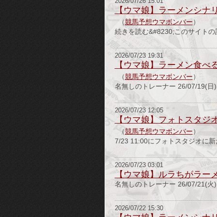
2026/07/26 15:01
【ウマ娘】ラーメンシナ
（
競馬予想ウマボンバー
）
続きを読む&#8230;このサイト
2026/07/23 19:31
【ウマ娘】ラーメン食べ
（
競馬予想ウマボンバー
）
名無しのトレーナー 26/07/19(日) 13:
2026/07/23 12:05
【ウマ娘】フォトスタジ
（
競馬予想ウマボンバー
）
7/23 11:00にフォトスタジ
2026/07/23 03:01
【ウマ娘】ルラちがラー
名無しのトレーナー 26/07/21(火) 23
2026/07/22 15:30