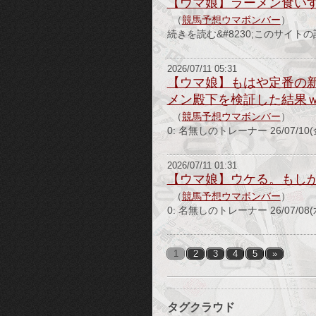
【ウマ娘】ラーメン食い
（
競馬予想ウマボンバー
）
続きを読む&#8230;このサイト
2026/07/11 05:31
【ウマ娘】もはや定番の新
メン殿下を検証した結果
（
競馬予想ウマボンバー
）
0: 名無しのトレーナー 26/07/10(金
2026/07/11 01:31
【ウマ娘】ウケる。もし
（
競馬予想ウマボンバー
）
0: 名無しのトレーナー 26/07/08(水
1
2
3
4
5
»
タグクラウド