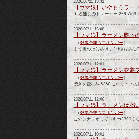
2026/07/11 19:31
【ウマ娘】いやもうラー
0: 名無しのトレーナー 26/07/09(木)
2026/07/11 16:08
【ウマ娘】ラーメン殿下の
（
競馬予想ウマボンバー
）
よう集めたなあ え、10種もあんのかい 82
2026/07/11 12:01
【ウマ娘】ラーメン衣装
（
競馬予想ウマボンバー
）
続きを読む&#8230;このサイト
2026/07/11 12:00
【ウマ娘】ラーメンは弱
（
競馬予想ウマボンバー
）
このシナリオってスキポ8300くらいだ
2026/07/11 10:01