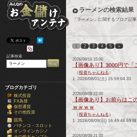
み
ラーメンの検索結果
ん
『ラーメン』に関するブログ記事
な
の
1
2
3
4
5
»
お
記事検索
2026/08/10 15:00
金
【画像あり】3000円で
（
投資ちゃんねる
）
儲
1: 2026/08/01(土) 15:59:04.33
け
ブログカテゴリ
2026/08/09 22:00
株式投資
ア
【画像あり】お前らはこ
FX為替
仮想通貨
ｗｗｗｗ
ン
その他投資
（
投資ちゃんねる
）
テ
競馬
1: 2026/08/09(日) 16:49
パチンコ・スロット
オンラインカジノ
ナ
2026/08/09 21:00
その他ギャンブル