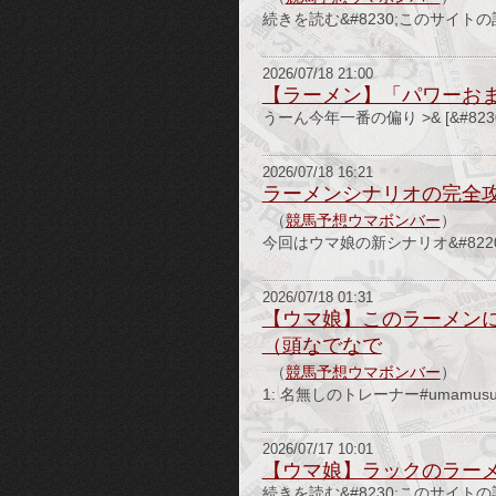
続きを読む&#8230;このサイト
2026/07/18 21:00
【ラーメン】「パワーお
うーん今年一番の偏り >& [&#8230
2026/07/18 16:21
ラーメンシナリオの完全
（
競馬予想ウマボンバー
）
今回はウマ娘の新シナリオ&#822
2026/07/18 01:31
【ウマ娘】このラーメン
（頭なでなで
（
競馬予想ウマボンバー
）
1: 名無しのトレーナー#umamusume #
2026/07/17 10:01
【ウマ娘】ラックのラー
続きを読む&#8230;このサイト