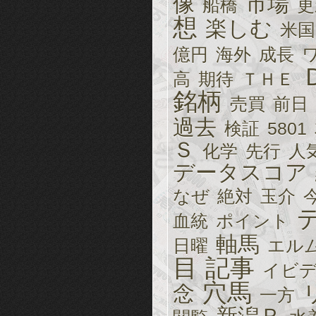
像
市場
船橋
更
想
楽しむ
米国
億円
海外
成長
高
期待
ＴＨＥ
銘柄
売買
前日
過去
検証
5801
Ｓ
化学
先行
人
データスコア
なぜ
絶対
玉介
血統
ポイント
軸馬
日曜
エル
目
記事
イビ
穴馬
念
一方