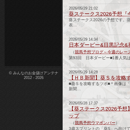
etc-
2026/05/29 21:02
葵ステークス2026予想
葵ステークス2026の予想です
表…
2026/05/29 14:34
日本ダービー&目黒記念&
（
競馬予想ブログ～今週のレー
第93回 日本ダービー■1番人気は[2
2026/05/29 14:28
© みんなのお金儲けアンテナ
【ＨＢ新聞】葵Ｓを攻略
2012 - 2026
■葵Ｓを攻略するツボ■＊画像は
新聞…
2026/05/28 17:37
【葵ステークス2026予
ップ
（
競馬予想ウマボンバー
）
3歳スプリントの「葵S」へ向け