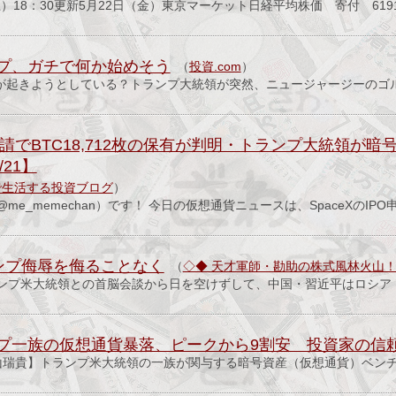
土）18：30更新5月22日（金）東京マーケット日経平均株価 寄付 619
プ、ガチで何か始めそう
（
投資.com
）
何かが起きようとしている？トランプ大統領が突然、ニュージャージーのゴ
PO申請でBTC18,712枚の保有が判明・トランプ大統領
/21】
で生活する投資ブログ
）
e_memechan）です！ 今日の仮想通貨ニュースは、SpaceXのIPO
ンプ侮辱を侮ることなく
（
◇◆ 天才軍師・勘助の株式風林火山！wit
ンプ米大統領との首脳会談から日を空けずして、中国・習近平はロシア
プ一族の仮想通貨暴落、ピークから9割安 投資家の信
山瑞貴】トランプ米大統領の一族が関与する暗号資産（仮想通貨）ベン