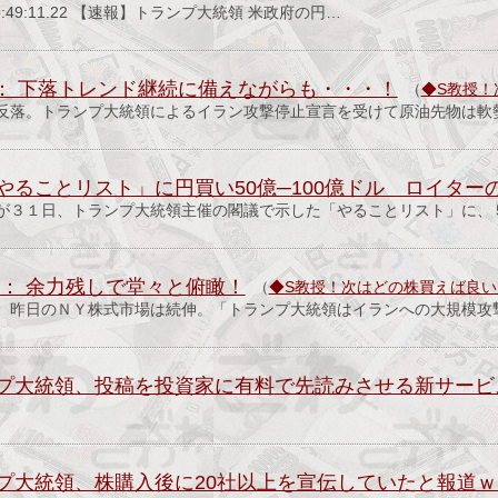
月) 08:49:11.22 【速報】トランプ大統領 米政府の円…
 ： 下落トレンド継続に備えながらも・・・！
（
◆S教授！
反落。トランプ大統領によるイラン攻撃停止宣言を受けて原油先物は軟
やることリスト」に円買い50億─100億ドル ロイター
が３１日、ト‌ランプ大統領主催の閣議で示した「やること⁠リスト」に、
 ： 余力残しで堂々と俯瞰！
（
◆S教授！次はどの株買えば良
。昨日のＮＹ株式市場は続伸。「トランプ大統領はイランへの大規模攻
プ大統領、投稿を投資家に有料で先読みさせる新サービ
プ大統領、株購入後に20社以上を宣伝していたと報道ｗ