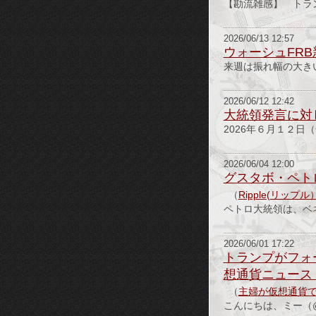
【勘流雑感】 トラ
2026/06/13 12:57
ウォーシュFR
来週は振れ幅の大き
2026/06/12 12:42
大統領発言に対
2026年６月１２日（金
2026/06/04 12:00
グスタボ・ペト
（
Ripple(リッ
ペトロ大統領は、ベ
2026/06/01 17:22
トランプがフォ
想通貨ニュース 2
（
主婦が仮想通貨
こんにちは、ミー（@