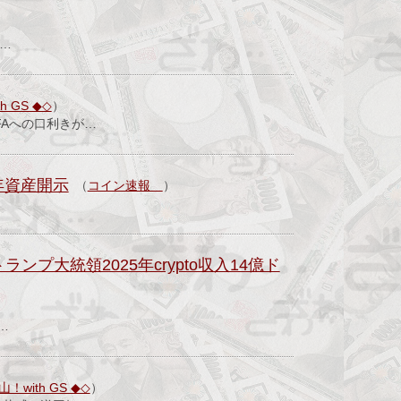
c…
 GS ◆◇
）
Aへの口利きが…
年資産開示
（
コイン速報
）
ンプ大統領2025年crypto収入14億ド
…
ith GS ◆◇
）