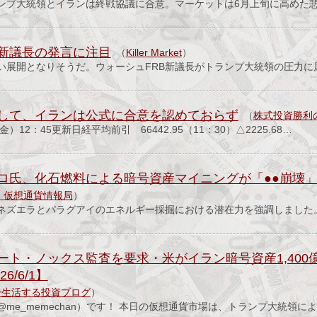
ンプ大統領とイランは終戦協議に合意。マーケットは6月上旬に高めた
B新議長の発言に注目
（
Killer Market
）
い展開となりそうだ。ウォーシュFRB新議長がトランプ大統領の圧力に
して、イランは公式に合意を認めておらず
（
株式投資勝
）12：45更新日経平均前引 66442.95（11：30）△2225.68…
ロ氏、化石燃料による暗号資産マイニングが「●●崩壊
プル）仮想通貨情報局
）
ネズエラとパラグアイのエネルギー採掘における潜在力を強調しました
ート・ノックス監査を要求・米がイラン暗号資産1,400
6/6/1】
で生活する投資ブログ
）
me_memechan）です！ 本日の仮想通貨市場は、トランプ大統領に