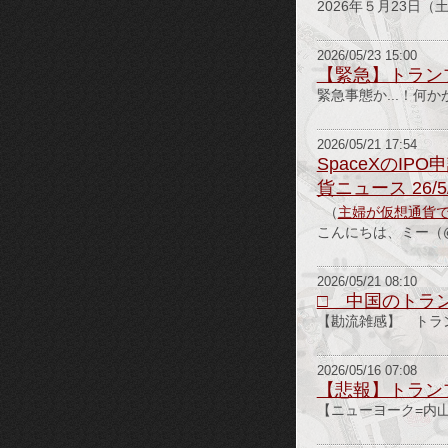
2026年５月23日（
2026/05/23 15:00
【緊急】トラン
緊急事態か...！
2026/05/21 17:54
SpaceXのI
貨ニュース 26/5
（
主婦が仮想通貨
こんにちは、ミー（@m
2026/05/21 08:10
□ 中国のトラ
【勘流雑感】 トラ
2026/05/16 07:08
【悲報】トラン
【ニューヨーク=内