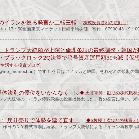
のイランを巡る発言が二転三転
（
株式投資勝利の法則
）
木）17：50更新東京マーケット日経平均株価 寄付 67900.43（9：0
、トランプ大統領が上院と倫理条項の最終調整・韓国が
ブラックロック2Q決算で暗号資産運用額39%減【仮想通貨
で生活する投資ブログ
）
me_memechan）です！ 今日はアメリカと韓国、それぞれの規制の
導体決別の優位をいかんなく
（
◇◆ 天才軍師・勘助の株式風林火山！
ンプ大統領の「イラン停戦覚書の役目は終わった」旨の発言に伴い、米中
 ： 戻り売りで体勢を建て直す！
（
◆S教授！次はどの株買え
。昨日のＮＹ株式市場は続落。トランプ大統領による「イラン再攻撃示