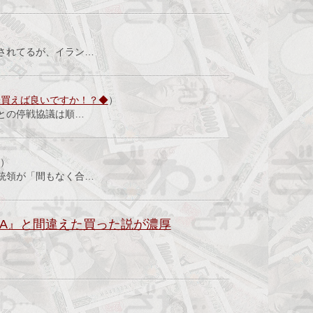
されてるが、イラン…
株買えば良いですか！？◆
）
との停戦協議は順…
）
統領が「間もなく合…
A』と間違えた買った説が濃厚