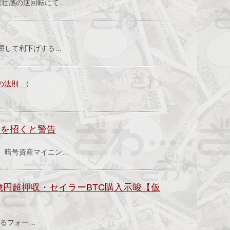
悲壮感の逆回転にて…
屈して利下げする…
利の法則
）
」を招くと警告
。暗号資産マイニン…
億円超押収・セイラーBTC購入示唆【仮
よるフォー…