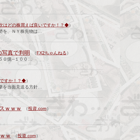
次はどの株買えば良いですか！？◆
）
勢を、ＮＹ株先物は…
の写真で判明
（
FX2ちゃんねる
）
５０億─１００…
いですか！？◆
）
撃を当面見送る方針…
スｗｗｗ
（
投資.com
）
ｗｗ
（
投資.com
）