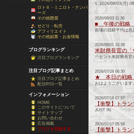
1: 2026/08/03(
［ブ
ロト６・ミニロト・ナンバ
ーズ
ロ
その他懸賞
2026/08/03 11:30
■ 午後の戦略
せどり・転売
グ
前場の日経平均は急
アフィリエイト
その他副業・お金情報
ラ
2026/08/01 15:38
ブログランキング
米財務長官の「
ン
ベセント米財務長官
注目ブログランキング
キ
注目ブログ記事まとめ
2026/07/28 06:30
ン
★ 本日の戦略
注目ブログ記事まとめ
おはようございます
配信RSS一覧
グ］-
インフォメーション
株
2026/07/18 07:57
HOME
【衝撃】トラン
このサイトについて
FX
JUST IN:
サイトマップ
競
お問い合わせ
広告掲載
2026/07/17 05:58
ブログを登録する
馬
【衝撃】トラン