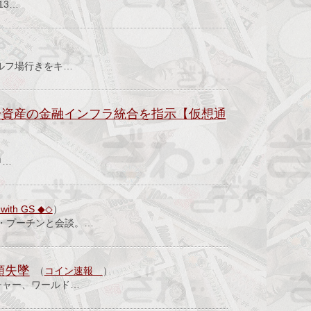
13…
ルフ場行きをキ…
が暗号資産の金融インフラ統合を指示【仮想通
申…
h GS ◆◇
）
・プーチンと会談。…
頼失墜
（
コイン速報
）
チャー、ワールド…