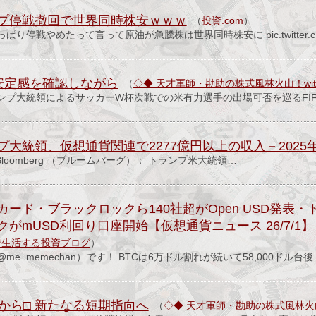
プ停戦撤回で世界同時株安ｗｗｗ
（
投資.com
）
り停戦やめたって言って原油が急騰株は世界同時株安に pic.twitter.
安定感を確認しながら
（
◇◆ 天才軍師・勘助の株式風林火山！with
ンプ大統領によるサッカーW杯次戦での米有力選手の出場可否を巡るFIF
大統領、仮想通貨関連で2277億円以上の収入－2025
9配信 Bloomberg （ブルームバーグ）： トランプ米大統領…
ード・ブラックロックら140社超がOpen USD発表・トラ
がmUSD利回り口座開始【仮想通貨ニュース 26/7/1】
で生活する投資ブログ
）
e_memechan）です！ BTCは6万ドル割れが続いて58,000ドル台後
銘柄から□ 新たなる短期指向へ
（
◇◆ 天才軍師・勘助の株式風林火山！w