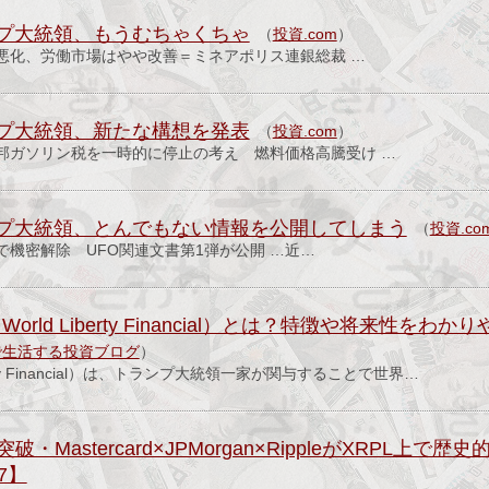
プ大統領、もうむちゃくちゃ
（
投資.com
）
悪化、労働市場はやや改善＝ミネアポリス連銀総裁 …
プ大統領、新たな構想を発表
（
投資.com
）
邦ガソリン税を一時的に停止の考え 燃料価格高騰受け …
プ大統領、とんでもない情報を公開してしまう
（
投資.co
機密解除 UFO関連文書第1弾が公開 …近…
orld Liberty Financial）とは？特徴や将来性をわ
で生活する投資ブログ
）
berty Financial）は、トランプ大統領一家が関与することで世界…
ル突破・Mastercard×JPMorgan×RippleがXRPL上
7】