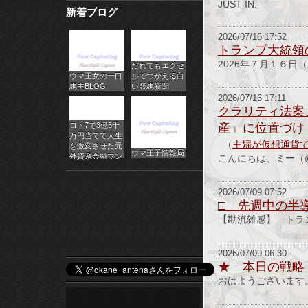
JUST IN:
新着ブログ
パ
2026/07/16 17:52
チ
トランプ大統領
2026年７月１６日（
だれでもエクセ
ス
ウマ王女の一口
ルでつかえる白
馬主BLOG
い競馬新聞
ロ
2026/07/16 17:11
クラリティ法案
オ
ロト7で3億5千
産」に位置づけ・
万円当てて人生
（
主婦が仮想通貨
ン
を激変させた元
ウマ王子情報局
外資系金融マン
こんにちは、ミー（@
ラ
2026/07/09 07:52
イ
□ 先週中の半
【勘流雑感】 トラ
ン
カ
2026/07/09 06:30
★ 本日の戦略
ジ
おはようございます
ノ