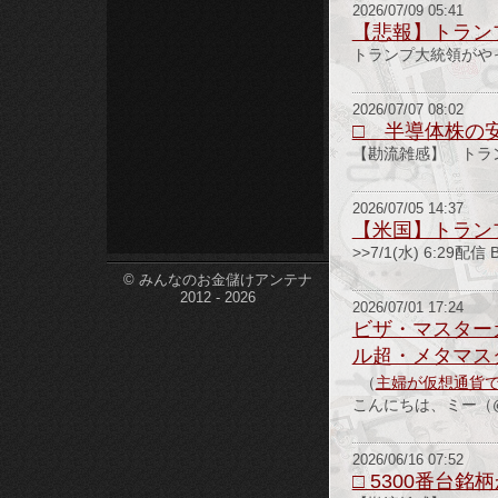
2026/07/09 05:41
etc-
【悲報】トラン
トランプ大統領がやっぱ
2026/07/07 08:02
□ 半導体株の
【勘流雑感】 トラ
2026/07/05 14:37
【米国】トランプ
>>7/1(水) 6:2
© みんなのお金儲けアンテナ
2012 - 2026
2026/07/01 17:24
ビザ・マスターカ
ル超・メタマスク
（
主婦が仮想通貨
こんにちは、ミー（@m
2026/06/16 07:52
□ 5300番台