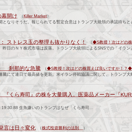
の幕開け
（
Killer Market
）
開となりそうだ。報じられてる暫定合意はトランプ大統領の承認待ちと
 ： ストレス玉の整理も抜かりなく！
（
◆S教授！次はどの
。昨日のＮＹ株式市場は反落。トランプ大統領によるSNSでの「イラン
5） 刹那的な急騰
（
◆S教授！次はどの株買えば良いですか！？◆
連騰にて連日で最高値を更新。米イラン停戦協議に関して、トランプ大
、『くら寿司』の株を大量購入。医薬品メーカー『KUR
）
(日) 04:19:30.88 生魚嫌いのトランプはなぜ「くら寿司…
発言は日々変化
（
株式投資勝利の法則
）