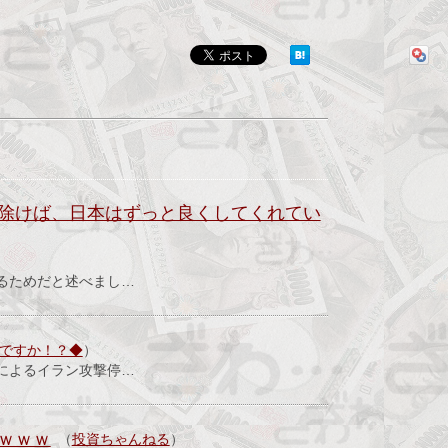
除けば、日本はずっと良くしてくれてい
るためだと述べまし…
いですか！？◆
）
によるイラン攻撃停…
ｗｗｗ
（
投資ちゃんねる
）