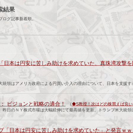
索結果
ブログ記事新着順。
「日本は円安に苦しみ助けを求めていた、真珠湾攻撃を
大統領はアメリカ政府による円買い介入の理由について、日本を支援す
 ： ビジョンと戦略の適合！
（
◆S教授！次はどの株買えば良
。昨日のＮＹ株式市場は大幅続伸にて最高値を更新。トランプ米大統領
プ「日本は円安に苦しみ助けを求めていた」と発言ｗｗ