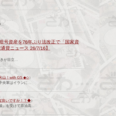
0…
暗号資産を76年ぶり法改正で「国家資
ニュース 26/7/16】
動きが目立…
with GS ◆◇
）
央軍​はイランに…
ば良いですか！？◆
）
唆」を受けて原油高…