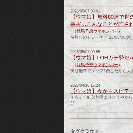
2026/05/07 06:01
【ウマ娘】無料80連で世
事実…こんなことが許さ
（
競馬予想ウマボンバー
）
名無しのトレーナー 26/05/06(水) 23:4
2026/05/07 00:55
【ウマ娘】LOHガチ勢だ
（
競馬予想ウマボンバー
）
実は無料でタップ1凸したから大満
2026/04/16 16:24
【ウマ娘】今からスピテ
そろそろ虹欠片溜まりそうやからス
ぴ…
タグクラウド