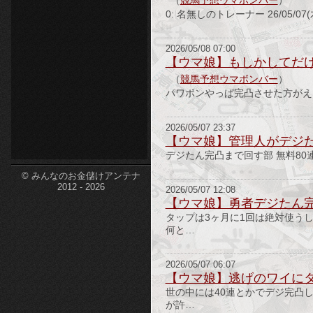
（
競馬予想ウマボンバー
）
0: 名無しのトレーナー 26/05/07(木
etc-
2026/05/08 07:00
【ウマ娘】もしかしてだ
（
競馬予想ウマボンバー
）
パワボンやっぱ完凸させた方がええんか
2026/05/07 23:37
【ウマ娘】管理人がデジ
デジたん完凸まで回す部 無料80
© みんなのお金儲けアンテナ
2012 - 2026
2026/05/07 12:08
【ウマ娘】勇者デジたん
タップは3ヶ月に1回は絶対使う
何と…
2026/05/07 06:07
【ウマ娘】逃げのワイに
世の中には40連とかでデジ完凸
が許…