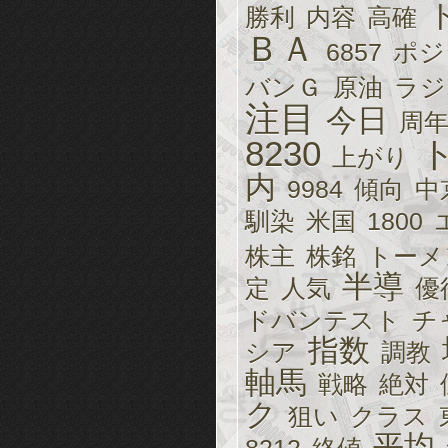
勝利
内容
高確
ＢＡ
6857
ポジ
バンＧ
原油
ラジ
注目
今日
周
8230
上がり
内
9984
傾向
中
馴染
米国
1800
株主
株銘
トーメ
半導
定
人気
優
ドバンテスト
チ
指数
シア
調教
軸馬
戦略
絶対
ク
狙い
クラス
平均