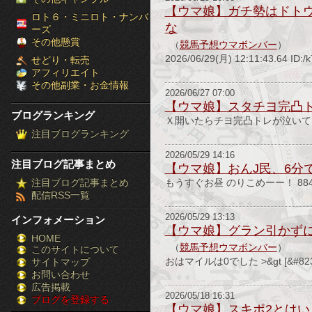
【ウマ娘】ガチ勢はドト
［ブ
ロト６・ミニロト・ナンバ
な
ーズ
ロ
その他懸賞
（
競馬予想ウマボンバー
）
2026/06/29(月) 12:11:43.64 ID:/
せどり・転売
グ
アフィリエイト
その他副業・お金情報
ラ
2026/06/27 07:00
【ウマ娘】スタチヨ完凸
ブログランキング
ン
Ｘ開いたらチヨ完凸トレが泣いてた & 
注目ブログランキング
キ
2026/05/29 14:16
注目ブログ記事まとめ
【ウマ娘】おんJ民、6分
ン
注目ブログ記事まとめ
もうすぐお昼 のりこめーー！ 884: [
配信RSS一覧
グ］-
2026/05/29 13:13
インフォメーション
株
【ウマ娘】グラン引かずに
HOME
（
競馬予想ウマボンバー
）
このサイトについて
FX
おはマイルは0でした >&gt [&#823
サイトマップ
競
お問い合わせ
広告掲載
2026/05/18 16:31
ブログを登録する
馬
【ウマ娘】スキポ2とはい