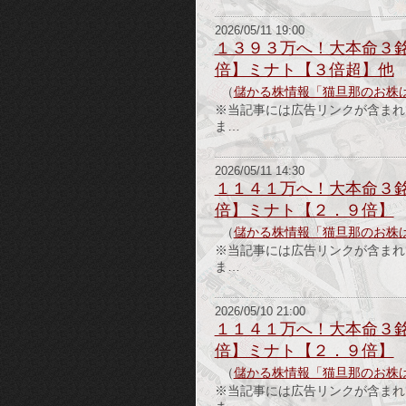
2026/05/11 19:00
１３９３万へ！大本命３
倍】ミナト【３倍超】他
（
儲かる株情報「猫旦那のお株
※当記事には広告リンクが含まれて
ま…
2026/05/11 14:30
１１４１万へ！大本命３
倍】ミナト【２．９倍】
（
儲かる株情報「猫旦那のお株
※当記事には広告リンクが含まれて
ま…
2026/05/10 21:00
１１４１万へ！大本命３
倍】ミナト【２．９倍】
（
儲かる株情報「猫旦那のお株
※当記事には広告リンクが含まれて