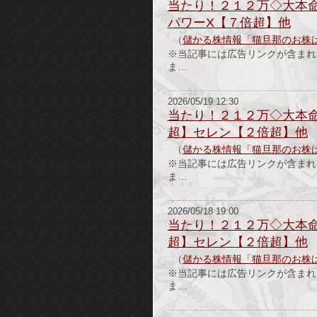
当たり！２１２万◇大本命
パワーX【７倍超】他
（
儲かる株情報「猫旦那のお株
※当記事には広告リンクが含まれて
ま…
2026/05/19 12:30
当たり！２１２万◇大本
超】セレン【２倍超】他
（
儲かる株情報「猫旦那のお株
※当記事には広告リンクが含まれて
ま…
2026/05/18 19:00
当たり！２１２万◇大本
超】セレン【２倍超】他
（
儲かる株情報「猫旦那のお株
※当記事には広告リンクが含まれて
ま…