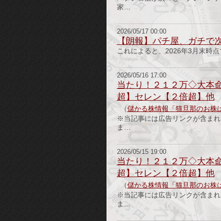
家…
2026/05/17 00:00
【朗報】パチ屋、ガチで
これによると、2026年3月末時
2026/05/16 17:00
当たり！２１２万◇大本
超】セレン【２倍超】他
（
儲かる株情報「猫旦那のお株
※当記事には広告リンクが含まれて
ま…
2026/05/15 19:00
当たり！２１２万◇大本
超】セレン【２倍超】他
（
儲かる株情報「猫旦那のお株
※当記事には広告リンクが含まれて
ま…