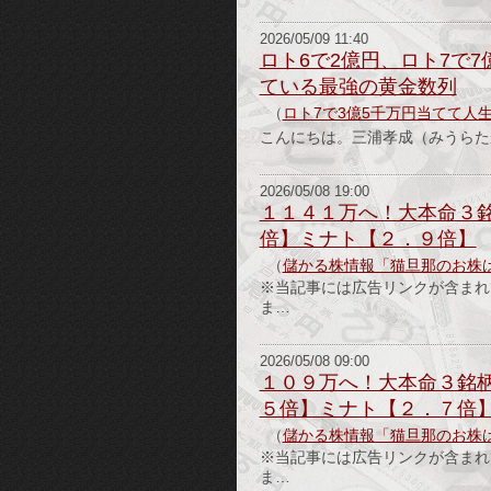
2026/05/09 11:40
ロト6で2億円、ロト7で
ている最強の黄金数列
（
ロト7で3億5千万円当てて人
こんにちは。三浦孝成（みうらたかなり）
2026/05/08 19:00
１１４１万へ！大本命３
倍】ミナト【２．９倍】
（
儲かる株情報「猫旦那のお株
※当記事には広告リンクが含まれて
ま…
2026/05/08 09:00
１０９万へ！大本命３銘
５倍】ミナト【２．７倍
（
儲かる株情報「猫旦那のお株
※当記事には広告リンクが含まれて
ま…