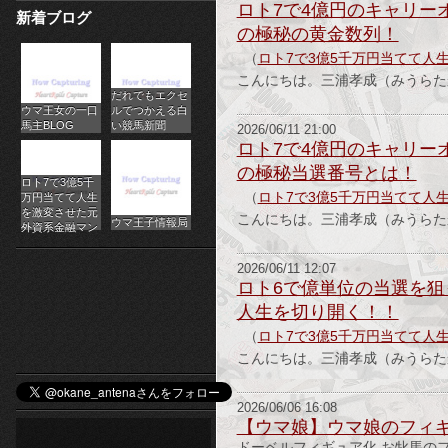
ロト7で4億円のキャリー
新着ブログ
パ
の極秘の黄金数列！
（
ロト7で3億5千万円当てて人
チ
こんにちは。三浦孝成（みうらたかなり）
だれでもエクセ
ス
ウマ王女の一口
ルでつかえる白
馬主BLOG
い競馬新聞
2026/06/11 21:00
ロ
ロト7で4億円のキャリー
の極秘当選番号とは！
オ
ロト7で3億5千
（
ロト7で3億5千万円当てて人
万円当てて人生
ン
を激変させた元
こんにちは。三浦孝成（みうらたかなり）
ウマ王子情報局
外資系金融マン
ラ
2026/06/11 12:07
ロト6で億単位の当選を
イ
人生を切り開く！！
ン
（
ロト7で3億5千万円当てて人
こんにちは。三浦孝成（みうらたかなり）
カ
ジ
2026/06/06 16:08
【ウマ娘】ウマ娘のフィ
ノ
ドーベルフィギュア化 お牝馬のフィギュ