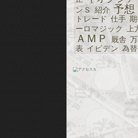
予想
ンＳ
紹介
トレード
仕手
期
ーロマジック
上
ＡＭＰ
厩舎
万
表
イビデン
為替