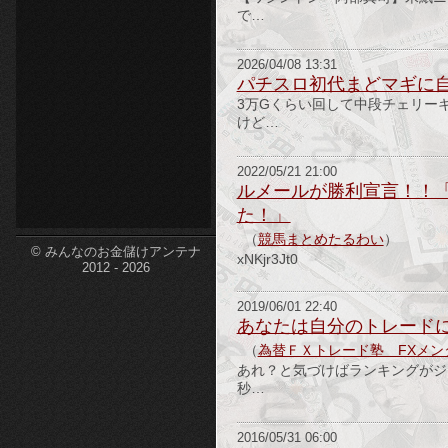
で…
etc-
2026/04/08 13:31
パチスロ初代まどマギに
3万Gくらい回して中段チェリー
けど…
2022/05/21 21:00
ルメールが勝利宣言！！
た！」
（
競馬まとめたるわい
）
© みんなのお金儲けアンテナ
xNKjr3Jt0
2012 - 2026
2019/06/01 22:40
あなたは自分のトレード
（
為替ＦＸトレード塾 FXメン
あれ？と気づけばランキングがジ
秒…
2016/05/31 06:00