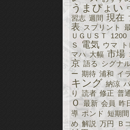
うまぴょい
現在
習志
週間
表
スプリント
ＵＧＵＳＴ
1200
電気
Ｓ
ウマ
ト
市場
マハ
大幅
京
語る
シグナ
ー
期待
浦和
イ
キング
納涼
り
読者
修正
普
Ｏ
最新
会員
昨
導
ポンド
短期間
め
解説
万円
Ｂ