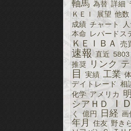
軸馬
為替
詳細
ＫＥＩ
展望
他数
成績
チャート
人
本命
レパードス
ＫＥＩＢＡ
売
速報
直近
5803
リンク
テ
推奨
目
工業
実績
デイトレード
相
化学
アメリカ
Ｉ
シアＨＤ
日経
く
億円
画
年月
住友
野き