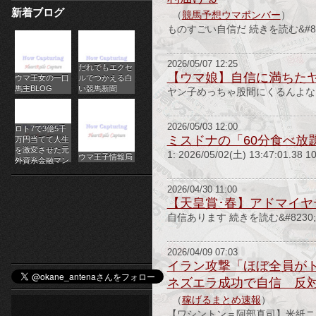
新着ブログ
パ
（
競馬予想ウマボンバー
）
ものすごい自信だ 続きを読む&#8
チ
2026/05/07 12:25
だれでもエクセ
ス
【ウマ娘】自信に満ちた
ウマ王女の一口
ルでつかえる白
馬主BLOG
い競馬新聞
ヤン子めっちゃ股間にくるんよな 矢作
ロ
オ
2026/05/03 12:00
ロト7で3億5千
ミスドナの「60分食べ放
万円当てて人生
ン
を激変させた元
1: 2026/05/02(土) 13:47:01
ウマ王子情報局
外資系金融マン
ラ
2026/04/30 11:00
【天皇賞･春】アドマイヤ
イ
自信あります 続きを読む&#823
ン
2026/04/09 07:03
カ
イラン攻撃「ほぼ全員が
ネズエラ成功で自信 反
ジ
（
稼げるまとめ速報
）
ノ
【ワシントン＝阿部真司】米紙ニ