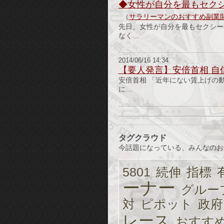
◆女性が自分を最もセクシ
（
サラリーマンのおすすめ副業
先日、女性が自分を最もセクシー
なく…
2014/06/16 14:34
【要人発言】安倍首相 自
安倍首相 「近年にない賃上げの
に…
タグクラウド
今話題になっている、みんなのお
5801
続伸
指標
ーナー
グルー
対
ピポット
政府
レース
おすす