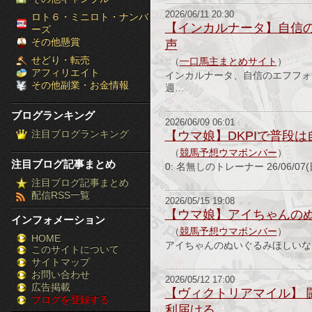
［ブ
2026/06/11 20:30
ロト６・ミニロト・ナンバ
【インカルナータ】自信の
ーズ
ロ
その他懸賞
声
せどり・転売
（
一口馬主まとめサイト
）
グ
アフィリエイト
インカルナータ、自信のエフフォ
その他副業・お金情報
週…
ラ
ブログランキング
ン
2026/06/09 06:01
注目ブログランキング
【ウマ娘】DKPIで普段
キ
（
競馬予想ウマボンバー
）
注目ブログ記事まとめ
0: 名無しのトレーナー 26/06/07(日
ン
注目ブログ記事まとめ
配信RSS一覧
グ］-
2026/05/15 19:08
【ウマ娘】アイちゃんの
インフォメーション
株
（
競馬予想ウマボンバー
）
HOME
アイちゃんのぬいぐるみほしいなあ51:&#1
このサイトについて
FX
サイトマップ
競
お問い合わせ
2026/05/12 17:00
広告掲載
【ヴィクトリアマイル】
ブログを登録する
馬
利届ける