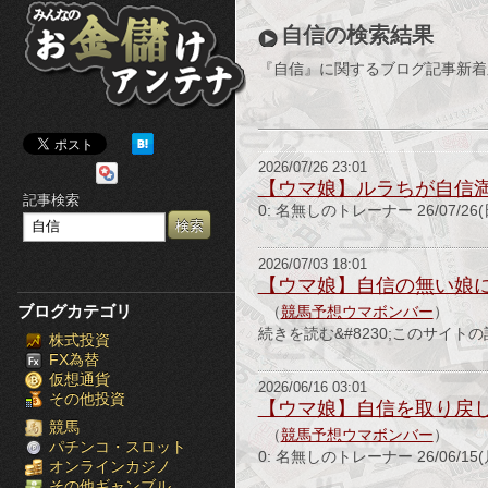
み
自信の検索結果
ん
『自信』に関するブログ記事新着
な
の
2026/07/26 23:01
お
【ウマ娘】ルラちが自信
記事検索
0: 名無しのトレーナー 26/07/26(日)
金
儲
2026/07/03 18:01
【ウマ娘】自信の無い娘
け
ブログカテゴリ
（
競馬予想ウマボンバー
）
続きを読む&#8230;このサイト
株式投資
ア
FX為替
仮想通貨
ン
2026/06/16 03:01
その他投資
【ウマ娘】自信を取り戻
テ
競馬
（
競馬予想ウマボンバー
）
パチンコ・スロット
0: 名無しのトレーナー 26/06/15(月
オンラインカジノ
ナ
その他ギャンブル