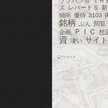
ソフバンＧ
ＴＨ
ス
レパードＳ
新
傾向
優待
3103
銘柄
ぷん
閲覧
ＰＩＣ
企画
想
資
サイ
凄い