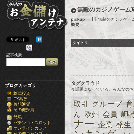
み
無敵のカジノゲーム
ん
pickup
» 【
】無敵のカジノゲー
概要
»
な
の
タイトル
お
記事検索
金
儲
け
タグクラウド
ブログカテゴリ
今話題になっている、みんなのお
株式投資
ア
FX為替
取引
グループ
育
仮想通貨
ン
その他投資
ん
欧州
会員
岬
テ
競馬
ナー
パチンコ・スロット
企業
発生
オンラインカジノ
ナ
その他ギャンブル