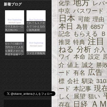
地方
化学
レパ
新着ブログ
パ
中京
パスワード
チ
日本
可能
理由
だれでもエクセ
ス
本日
為替
6857
ウマ王女の一口
ルでつかえる白
馬主BLOG
い競馬新聞
ロ
記念
もらえる
Ｂ
注目
推奨
特典
オ
ロト7で3億5千
ねる
分析
万円当てて人生
介入
ン
を激変させた元
ウマ王子情報局
外資系金融マン
ワイ
本命
設定
ラ
介
値上
誠之
勝
イ
広告
ード
有名
ン
標
会社
馴染
310
現
カ
ード
本記事
しく
展望
狙い
ジ
Ａ
日経
存在
ノ