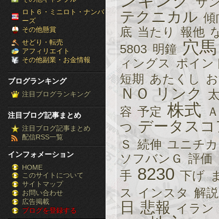
ンキング
サ
［ブ
ロト６・ミニロト・ナンバ
テクニカル
傾
ーズ
ロ
底
当たり
報他
その他懸賞
せどり・転売
穴馬
5803
明鐘
グ
アフィリエイト
その他副業・お金情報
ィングス
ポイン
ラ
短期
あたくし
お
ブログランキング
ン
ＮＯ
リンク
注目ブログランキング
キ
株式
容
予定
Ａ
注目ブログ記事まとめ
ン
データスコ
つ
注目ブログ記事まとめ
配信RSS一覧
グ］-
Ｓ
続伸
ユニチカ
インフォメーション
ソフバンＧ
評価
株
HOME
8230
手
下げ
このサイトについて
FX
サイトマップ
ス
インスタ
解説
競
お問い合わせ
広告掲載
日
悲報
イラン
ブログを登録する
馬