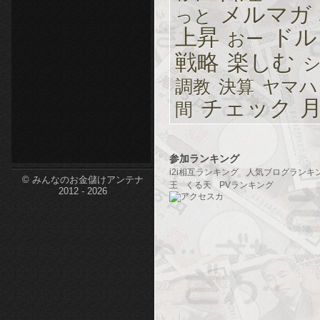
メルマガ
っと
etc-
上昇
ドル
おー
戦略
楽しむ
調教
決算
ヤマハ
チェック
間
参加ランキング
i2i相互ランキング
人気ブログランキ
© みんなのお金儲けアンテナ
王
くる天
PVランキング
2012 - 2026