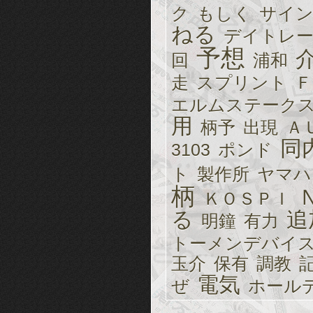
ク
もしく
サイ
ねる
デイトレ
予想
回
浦和
走
スプリント
Ｆ
エルムステーク
用
柄予
出現
Ａ
同
3103
ポンド
ト
製作所
ヤマハ
柄
ＫＯＳＰＩ
る
追
明鐘
有力
トーメンデバイ
玉介
保有
調教
電気
ぜ
ホール