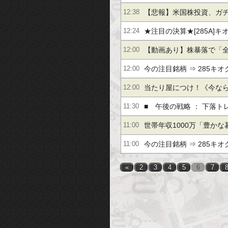
ｗ
【悲報】米国株投資、ガ
12:38
ｗｗ
★注目の決算★[285A]キオ
12:24
サイエレ[6508]明電舎[69
【動画あり】株暴落で「全
12:00
ン」を失った女性、人生
今の注目銘柄 ⇒ 285キオク
12:00
壊ｗｗｗｗｗ
紅 他（8月3日11～12時
当たり屋につけ！《今な
12:00
レポートがもらえる》古
■ 午後の戦略 ： 下落
11:30
５％】イワキ【２．１倍
ながらも・・・！
世帯年収1000万「豊か
11:00
ません！！！」
今の注目銘柄 ⇒ 285キオク
11:00
フバンＧ 他（8月3日10
«
2
3
4
5
6
7