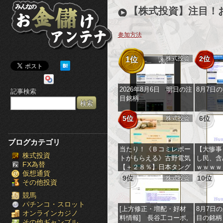
み
【株式投資】注目！
ん
参加方法
な
株式投資
2位
1位
の
お
2026年8月6日 明日の注
8月7日
記事検索
目銘柄
金
5位
株式投資
6位
儲
け
ブログカテゴリ
当たり！《Ｂコミレポー
【大惨事
株式投資
ア
トがもらえる》古野電気
し民、含
FX為替
【＋２８％】日本タング
ｗｗｗｗ
仮想通貨
ン
ステン【S高】他多数
9位
株式投資
10位
その他投資
テ
競馬
パチンコ・スロット
[上方修正・増配・好材
8月7日
オンラインカジノ
ナ
料情報] 長谷工コーポ,
目の銘柄
その他ギャンブル