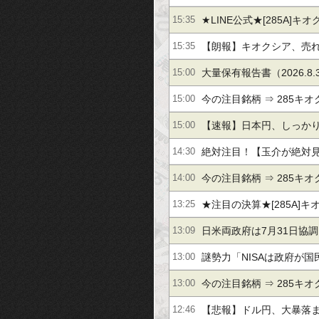
★LINE公式★[285A]キ
15:35
６％】[6525]コクサイ
【朗報】キオクシア、売
15:35
さかの大勝利ｗｗｗｗｗ
大量保有報告書（2026.8.
15:00
今の注目銘柄 ⇒ 285キオク
15:00
フバンＧ 他（8月3日14
【速報】日本円、しっか
15:00
動き出すｗｗｗｗｗ
絶対注目！【玉介が絶対
14:30
野電気【２桁上昇】サン
今の注目銘柄 ⇒ 285キオク
14:00
ＪＳＨ【＋４１％】
フバンＧ 他（8月3日13
★注目の決算★[285A]キオ
13:25
サイエレ[6508]明電舎
日米両政府は7月31日協
13:09
謎勢力「NISAは政府が
13:00
ための罠なんだぁ！」←
今の注目銘柄 ⇒ 285キオク
13:00
ＡＬ 他（8月3日12～13
【悲報】ドル円、大暴落
12:46