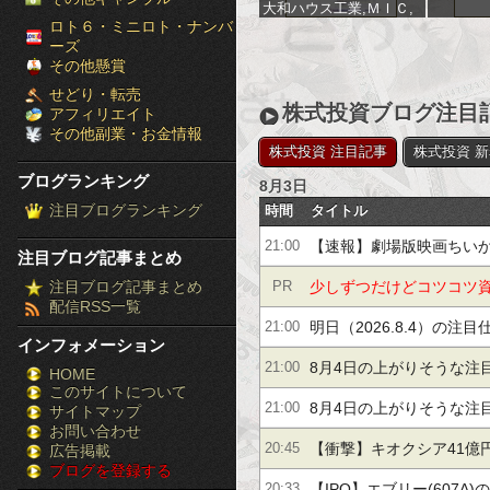
大和ハウス工業,ＭＩＣ,
［ブ
ロト６・ミニロト・ナンバ
サンコーテクノ,中越パ
ーズ
ルプ工業,レゾナック,ダ
ロ
その他懸賞
イキョーニシカワ,セプ
テーニ,ＪＸ金属,コスモ
せどり・転売
グ
エネルギ,フコク,ヨドコ
株式投資ブログ注目
アフィリエイト
ウ,三菱マテリアル,しず
その他副業・お金情報
ラ
おかフィナンシャルグル
株式投資 注目記事
株式投資 
ープ,楽天銀行,ニッパツ,
ブログランキング
8月3日
栗田工業,ダイフク,日本
ン
金銭機械,ブラザー工業,
注目ブログランキング
時間
タイトル
湖北工業,能美防災,レー
キ
ザーテック,浜松ホトニ
【速報】劇場版映画ちいかわ
21:00
注目ブログ記事まとめ
クス,第一興商,島津製作
ン
所,ニコン,フルヤ金属,
「興行収入1兆円突破」が
注目ブログ記事まとめ
少しずつだけどコツコツ
PR
配信RSS一覧
グ］-
公開！月利10％の投資手
明日（2026.8.4）の注目
21:00
インフォメーション
株
8月4日の上がりそうな注
21:00
HOME
このサイトについて
FX
8月4日の上がりそうな注
21:00
サイトマップ
競
お問い合わせ
【衝撃】キオクシア41億円
20:45
広告掲載
ブログを登録する
馬
円判決でも買い増しｗｗ
【IPO】エブリー(607A)
20:33