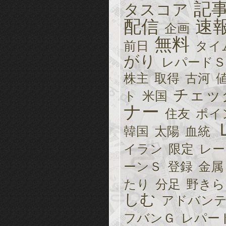
記
タスコア
配信
速
企画
無料
前日
タイ
がり
レパードＳ
株主
取得
古河
チェッ
ト
米国
ナー
住友
ポイ
韓国
太陽
血統
イラン
限定
レー
ーンＳ
登録
金属
たり
分足
野きら
しむ
アドバン
フバンＧ
レパー