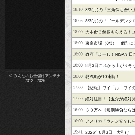
etc-
昇！
8/3(月)の「三角保ち合
18:10
8/3(月)の「ゴールデン
18:05
大本命３銘柄もらえる！ユ
18:00
３％】三井松島【＋７６％
東京市場（8/3） 個別
18:00
【２．２倍】他
も
政府「よーし！NISAで
18:00
くさん買ってもらうぞ！
8月3日これから上がりそ
18:00
© みんなのお金儲けアンテナ
乾汽船が10連騰！
18:00
2012 - 2026
【悲報】ワイ「お、ワイ
17:00
人出してるやん、条件は
絶対注目！【玉介が絶対
17:00
野電気【２桁上昇】サン
３３万へ《短期勝負なら
16:00
ＪＳＨ【＋４１％】
屋【＋１９％】サンリオ
アメリカ「ウォン安？し
16:00
UFJ【＋６３％】
やばい1兆円規模の援護射
2026年8月3日 大引け
15:41