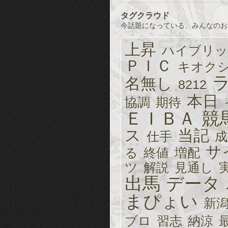
タグクラウド
今話題になっている、みんなのお
上昇
ハイブリッ
ＰＩＣ
キオク
名無し
8212
本日
協調
期待
ＥＩＢＡ
競
ス
当記
仕手
成
サ
る
終値
増配
ツ
解説
見通し
出馬
データ
まぴょい
新
ブロ
習志
納涼