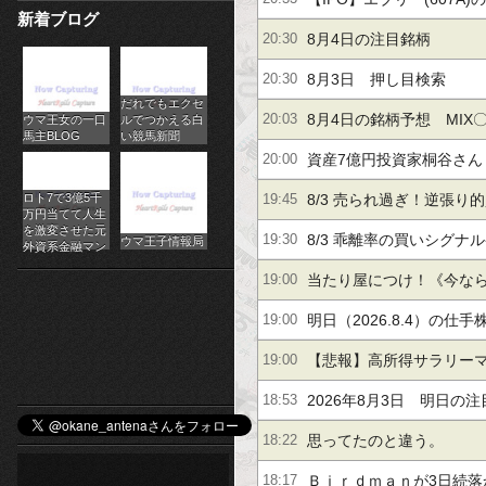
新着ブログ
パ
上場)
8月4日の注目銘柄
20:30
チ
8月3日 押し目検索
20:30
だれでもエクセ
ス
8月4日の銘柄予想 MIX
20:03
ウマ王女の一口
ルでつかえる白
馬主BLOG
い競馬新聞
ロ
【2121】
資産7億円投資家桐谷さん
20:00
オ
ないで現金使って好きな
ロト7で3億5千
8/3 売られ過ぎ！逆張り
19:45
万円当てて人生
ン
を激変させた元
た」
の銘柄
8/3 乖離率の買いシグナ
19:30
ウマ王子情報局
外資系金融マン
ラ
当たり屋につけ！《今な
19:00
イ
レポートがもらえる》古
明日（2026.8.4）の仕
19:00
ン
５％】イワキ【２．２倍
【悲報】高所得サラリーマン
19:00
カ
億円のアパートを購入し
2026年8月3日 明日の
18:53
ジ
夢見た結果・・・
思ってたのと違う。
18:22
ノ
Ｂｉｒｄｍａｎが3日続落か
18:17