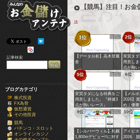
み
【競馬】注目！お金
ん
法
な
競馬
2位
1位
の
お
【データ分析】高木登厩
実質タダ
記事検索
舎
用意しま
金
点が熱い
5位
競馬
6位
儲
け
ブログカテゴリ
実質タダになる特典をご
【メルボ
株式投資
ア
用意しました。『枠連3
2026】
FX為替
点が熱いレース』
め｜優勝
仮想通貨
ン
億円以上!
9位
競馬
10位
その他投資
テ
競馬
パチンコ・スロット
【シルバーウィル】札幌
アイビス
オンラインカジノ
ナ
1,800mデビュー!!に対す
2026
その他ギャンブル