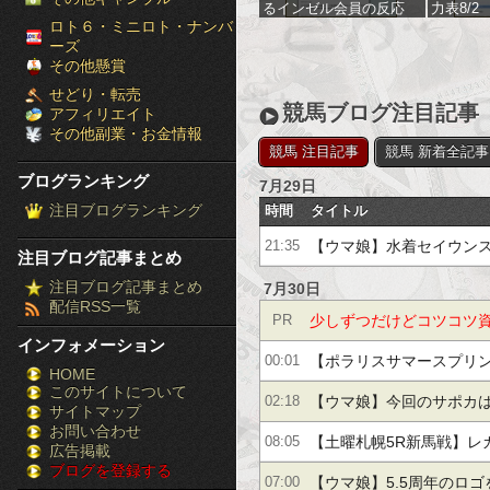
るインゼル会員の反応
力表8/2
［ブ
ロト６・ミニロト・ナンバ
ーズ
ロ
その他懸賞
せどり・転売
グ
競馬ブログ注目記事
アフィリエイト
その他副業・お金情報
ラ
競馬 注目記事
競馬 新着全記事
ブログランキング
7月29日
ン
注目ブログランキング
時間
タイトル
キ
【ウマ娘】水着セイウンスカ
21:35
注目ブログ記事まとめ
ン
━━━━(ﾟ∀ﾟ)━━━━!!
注目ブログ記事まとめ
7月30日
配信RSS一覧
グ］-
少しずつだけどコツコツ
PR
の予感…
インフォメーション
株
公開！月利10％の投資手
【ポラリスサマースプリント
00:01
HOME
このサイトについて
FX
競馬】過去勝ち馬・傾向
【ウマ娘】今回のサポカは
02:18
サイトマップ
競
お問い合わせ
【土曜札幌5R新馬戦】レ
08:05
広告掲載
ブログを登録する
馬
＆横山和生騎手がｷﾀ━━━
【ウマ娘】5.5周年のロ
07:00