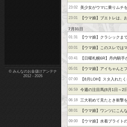
毎の性能はこちら！
11Rかなテクカレッジ記
etc-
美少女がウマに乗りムチ
23:02
ム『Gallop Diva』のデ
【ウマ娘】ブエトレは、
23:01
だと思う。
7月31日
【ウマ娘】クラシックまで
01:31
もかく1300は目標高す
【ウマ娘】このスレではマ
03:01
います！←「おいおい大
【日曜札幌6R】丹内騎手
03:41
【ウマ娘】アイちゃんと
05:01
© みんなのお金儲けアンテナ
2012 - 2026
装…予言は現実に！？
【8月LOH】スタ入れた
07:00
るかってなるとこうなる
今週の注目馬(8月1日～2日
06:59
三大初めて見たとき衝撃
06:18
他
【ウマ娘】ワンツにこん
08:01
わりだよ…
【ウマ娘】水着ブライト
09:00