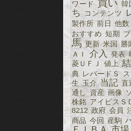
買い
ワード
韓
ち
コンテンツ
製作所
前日
他数
おすすめ
短期
ブ
馬
更新
米国
勝
介入
ＡＩ
発表
結
菱ＵＦＪ
値上
典
レパードＳ
ス
当記
生
玉介
直
通し
資産
画像
株銘
アイビスＳ
8212
政府
会員
商品
今回
産駒
ＥＩＢＡ
市場