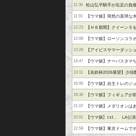
価？
松山弘平騎手が右足の負
11:30
合わせ 他
【ウマ娘】突然の直球な
11:01
で急にどうしちゃったん
【ＨＢ新聞】クイーンＳ
12:23
【ウマ娘】ローソンコラ
12:08
きすぎない？
【アイビスサマーダッシュ
13:29
大外枠アメリカンステー
【ウマ娘】ナーバスタマ
14:47
順・追い切り・馬場から
が予約開始！
【名鉄杯2026展望】少
13:11
れる展開力！実績馬の取
【ウマ娘】自主トレのジ
16:00
い？ ⇐ キャンペーン終
【ウマ娘】フィギュアが
19:30
てことあるんだ
【ウマ娘】メダリオンは
21:07
足りない
【ウマ娘】ﾋｮｴ… LA公
22:01
あ
【ウマ娘】東京ドームで
22:59