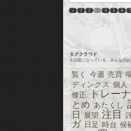
馬を探る
はどんなサポカ構成にな
«
1
2
3
4
5
6
タグクラウド
今話題になっている、みんなのお
覧く
今週
売買
ディングス
個人
トレーナ
修正
とめ
あたくし
注目
日
展望
ガ
日足
時台
候