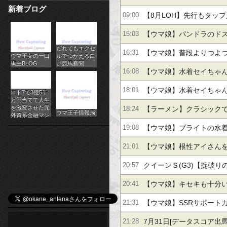
新着ブログ
パ
∀ﾟ)━━━━!!
【8月LOH】先行もタッ
09:00
チ
たほうがいいのだろうか
【ウマ娘】パンドラのド
15:03
だれでもエクセ
ス
デカパイ水着のモデリン
【ウマ娘】普段よりつよ
16:31
ウマ王女の一口
ルでつかえる白
馬主BLOG
い競馬新聞
ロ
ゃん
【ウマ娘】水着セイちゃ
16:08
オ
持ちか
【ウマ娘】水着セイちゃ
18:01
ロト7で3億5千
万円当てて人生
ン
を激変させた元
ーナーにつよつよ
【ラーメン】クラシックで
18:24
ウマ王子情報局
外資系金融マン
ラ
構な上振れだよね
【ウマ娘】ブライトの水
19:08
イ
ぎじゃね？
【ウマ娘】根性アイさん
21:01
ン
うララ
クイーンＳ(G3)【掟破り
20:57
カ
【ウマ娘】キセキも十分
20:41
なのだがな
【ウマ娘】SSRサポート
ジ
21:31
の夏]キセキ は何凸から
7月31日[データスコア出馬表
21:28
ノ