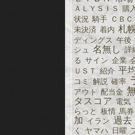
ＡＬＹＳＩＳ
購
状況
騎手
ＣＢＣ
札
未決済
着内
ディングス
午後
名無し
シュ
詳
る
サイン
企業
平
ＵＳＴ
紹介
コミ
解説
確率
アウト
配当金
タスコア
電気
らっと
板情
馬券
加
過去
イラン
く
ヤマハ
日曜