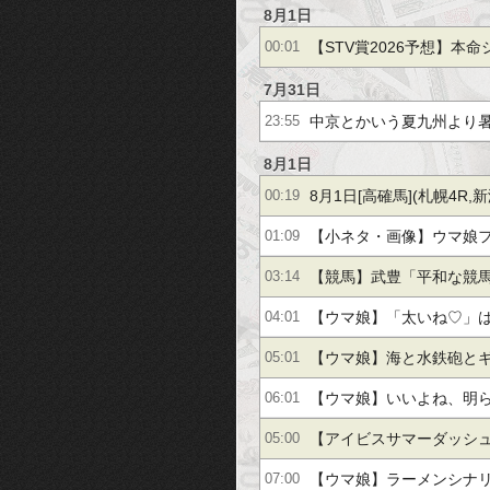
8月1日
【STV賞2026予想】本
00:01
イ
7月31日
中京とかいう夏九州より
23:55
G1開催週は天気が悪くな
8月1日
8月1日[高確馬](札幌4R,新
00:19
【小ネタ・画像】ウマ娘
01:09
イチパンドラに夢中 他
【競馬】武豊「平和な競
03:14
タまとめ
クらになにかできること
【ウマ娘】「太いね♡」
04:01
相談したい」 被災地に思
ラ子…
【ウマ娘】海と水鉄砲と
05:01
記者★]
キニヘリオスなんだ。
【ウマ娘】いいよね、明
06:01
る太ももは…。
【アイビスサマーダッシュ
05:00
けでは読めない？直線10
【ウマ娘】ラーメンシナ
07:00