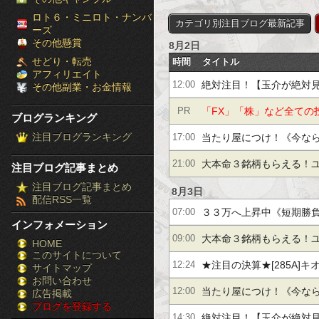
［ブ
ロト６・ミニロト・ナンバ
カテゴリ別注目ブログ最新記事
ーズ
ロ
その他懸賞
8月2日
せどり・転売
時間
タイトル
グ
アフィリエイト
絶対注目！【玉介が絶対
12:00
その他副業・お金情報
ラ
野電気【２桁上昇】サン
「FX」「株」など全ての
PR
ブログランキング
ン
ＪＳＨ【＋４１％】
注目ブログランキング
方のみ必見！投資の失敗
当たり屋につけ！《今な
17:00
キ
ましょう！
レポートがもらえる》古
大本命３銘柄もらえる！ユ
21:00
注目ブログ記事まとめ
ン
注目ブログ記事まとめ
５％】イワキ【２．１倍
３％】三井松島【＋７６％
8月3日
配信RSS一覧
グ］-
３３万へ上昇中《短期勝
07:00
【２．２倍】他
インフォメーション
株
名村造船所、サンリオ【
大本命３銘柄もらえる！ユ
09:00
HOME
このサイトについて
FX
UFJ【＋６３％】他
３％】三井松島【＋７６％
★注目の決算★[285A]キオ
12:24
サイトマップ
競
お問い合わせ
【２．２倍】他
サイエレ[6508]明電舎[69
当たり屋につけ！《今な
12:00
広告掲載
ブログを登録する
馬
レポートがもらえる》古
絶対注目！【玉介が絶対
14:30