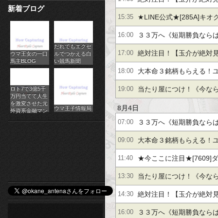
新着ブログ
パ
５％】イワキ【２．１倍
野電気【２桁上昇】サン
★LINE公式★[285A]キ
15:35
チ
ＪＳＨ【＋４１％】
６％】[6525]コクサイ
３３万へ《短期勝負なら
16:00
だれでもエクセ
ス
屋【＋１９％】サンリオ
絶対注目！【玉介が絶対
17:00
ウマ王女の一口
ルでつかえる白
馬主BLOG
い競馬新聞
ロ
UFJ【＋６３％】
野電気【２桁上昇】サン
大本命３銘柄もらえる！ユ
18:00
オ
ＪＳＨ【＋４１％】
３％】三井松島【＋７６％
当たり屋につけ！《今な
ロト7で3億5千
19:00
万円当てて人生
ン
を激変させた元
【２．２倍】他
レポートがもらえる》古
8月4日
ウマ王子情報局
外資系金融マン
ラ
３３万へ《短期勝負なら
07:00
５％】イワキ【２．２倍
イ
屋【＋１９％】サンリオ
大本命３銘柄もらえる！ユ
09:00
UFJ【＋６３％】
３％】三井松島【＋７６％
ン
★今ここに注目★[7609]ダ
11:40
【２．２倍】他
計電算[6134]FUJI[3778
当たり屋につけ！《今な
カ
13:30
レポートがもらえる》古
絶対注目！【玉介が絶対
14:30
ジ
５％】イワキ【２．２倍
野電気【２桁上昇】サン
３３万へ《短期勝負なら
16:00
ノ