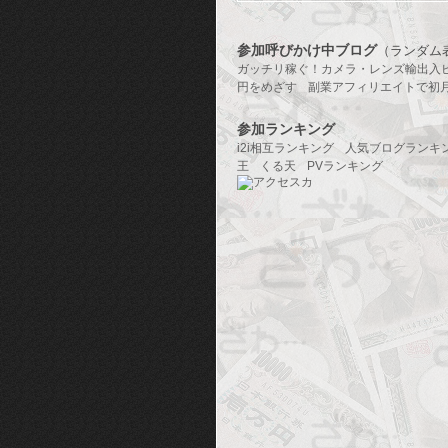
参加呼びかけ中ブログ
（ランダム
ガッチリ稼ぐ！カメラ・レンズ輸出入
円をめざす
副業アフィリエイトで初
参加ランキング
i2i相互ランキング
人気ブログランキ
王
くる天
PVランキング