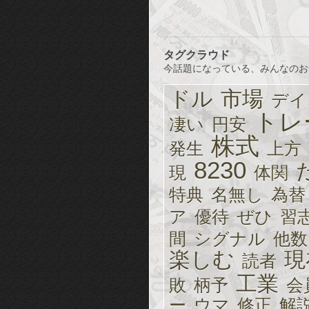
タグクラウド
今話題になっている、みんなのお
ドル
市場
デイ
トレ
凄い
円安
株式
発生
上方
8230
現
体関
特典
名無し
為替
ア
優待
ぜひ
習
間
シグナル
他数
楽しむ
現
読者
工業
敗
柄予
会
ー
ウマ
修正
解