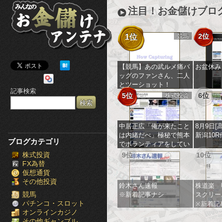
み
注目！お金儲けブロ
ん
競馬
2位
1位
な
の
【競馬】あの武ルメ痛バ
お盆休み
ッグのファンさん、二人
お
とツーショット！
記事検索
5位
株式投資
6位
金
儲
中居正広「俺が来たこと
8月9日[
は内緒だべ」極秘で熊本
新潟10R
け
ブログカテゴリ
でボランティアをしてい
たｗｗｗｗｗ
株式投資
9位
10位
ア
FX為替
仮想通貨
ン
その他投資
鈴木さん速報
株道楽 
テ
競馬
※新着記事ナシ
スクリー
パチンコ・スロット
※新着記
オンラインカジノ
ナ
その他ギャンブル