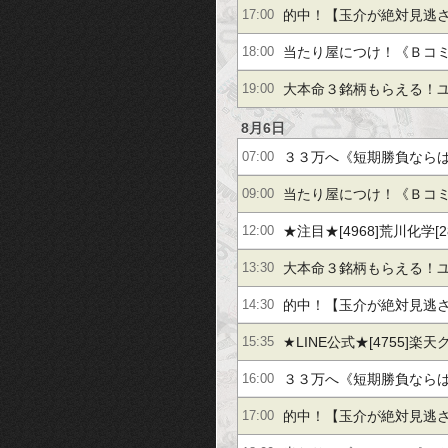
オ【＋１６％】coly【＋
的中！【玉介が絶対見逃
17:00
UFJ【＋６３％】
ィ企画【＋３３％】古野
当たり屋につけ！《Ｂコ
18:00
サンリオ【＋３７％】
える》古野電気【＋２７
大本命３銘柄もらえる！ユ
19:00
イス【２．８倍】
５％】カカクコム【＋５７
8月6日
３３万へ《短期勝負なら
07:00
【＋７１％】他
オ【＋１６％】coly【＋
当たり屋につけ！《Ｂコ
09:00
UFJ【＋６３％】
える》古野電気【＋２７
★注目★[4968]荒川化学[
12:00
イス【２．８倍】
[5301]東海[6998]日本
大本命３銘柄もらえる！ユ
13:30
５％】カカクコム【＋５７
的中！【玉介が絶対見逃
14:30
【＋７１％】他
ィ企画【＋３３％】古野
★LINE公式★[4755]楽
15:35
サンリオ【＋３７％】
３％】[3907]シリコン
３３万へ《短期勝負なら
16:00
オ【＋１６％】coly【＋
的中！【玉介が絶対見逃
17:00