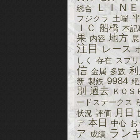
ＬＩＮＥ
総合
フジクラ
土曜
ＩＣ
船橋
本記
果
地方
内容
展
注目
レース
しく
存在
スプリ
信
利
金属
多数
9984
新
製鉄
絶
別
過去
ＫＯＳ
ードステークス
月日
状況
評価
本日
ア
中心
お
ラン
ア
成績