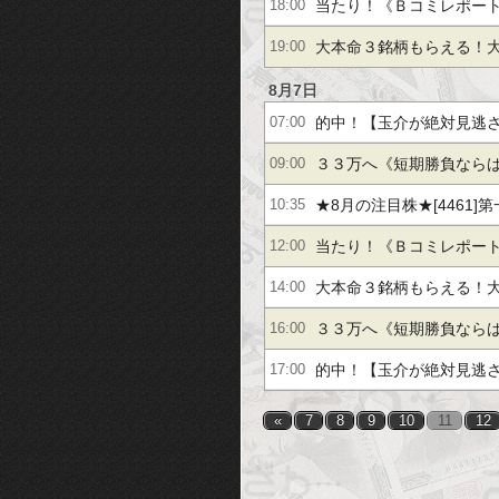
【＋６５％】
ン【２桁上昇】古野電気
当たり！《Ｂコミレポー
18:00
【＋４４％】
野電気【＋２８％】日本タ
大本命３銘柄もらえる！
19:00
高】他多数
０％】カカクコム【＋５７
8月7日
的中！【玉介が絶対見逃
07:00
【＋７４％】他
ン【２桁上昇】古野電気
３３万へ《短期勝負なら
09:00
【＋４４％】
オ【＋１６％】coly【＋
★8月の注目株★[4461]第
10:35
【＋６５％】
リオ[6814]古野電気[701
当たり！《Ｂコミレポー
12:00
野電気【＋２８％】日本タ
大本命３銘柄もらえる！
14:00
高】他多数
０％】カカクコム【＋５７
３３万へ《短期勝負なら
16:00
【＋７４％】他
オ【＋１７％】coly【＋
的中！【玉介が絶対見逃
17:00
【＋６５％】
グリッドS【２桁】古野電
«
7
8
9
10
11
12
Ｏ【＋４７％】