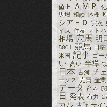
ＡＭＰ
値上
化
馬場
相談
体株
シアＨＤ
実況
イス
住友
アドバ
穴馬
相場
明
競馬
5801
日曜
記事
米国
ゴー
い
半導
高い
日本
チ
古河
ークス
売買
産業
データ
産駒
日
発表
有力
2
カル
古野
サイ