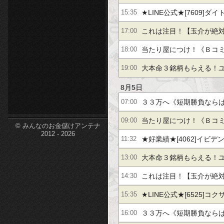
ＪＳＨ【＋４１％】
屋【＋１９％】サンリオ
★LINE公式★[7609]ダ
etc-
15:35
UFJ【＋６３％】
５％】[4755]楽天グル
これは注目！【玉介が絶
17:00
古野電気【２桁上昇】サ
当たり屋につけ！《Ｂコ
18:00
７％】ＪＳＨ【＋４１％
える》古野電気【＋２５
大本命３銘柄もらえる！ユ
19:00
イス【２．６倍】
４％】カカクコム【＋５７
8月5日
３３万へ《短期勝負なら
07:00
【＋６７％】他
屋【＋１９％】サンリオ
当たり屋につけ！《Ｂコ
09:00
© みんなのお金儲けアンテナ
2012 - 2026
UFJ【＋６３％】
える》古野電気【＋２５
★好業績★[4062]イビデン
11:32
イス【２．６倍】
ブ[7245]大同メタル[748
大本命３銘柄もらえる！ユ
13:00
４％】カカクコム【＋５７
これは注目！【玉介が絶
14:30
【＋６７％】他
古野電気【２桁上昇】サ
★LINE公式★[6525]コ
15:35
７％】ＪＳＨ【＋４１％
６％】[285A]キオクシ
３３万へ《短期勝負なら
16:00