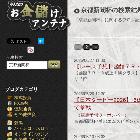
み
京都新聞杯の検索結
ん
『京都新聞杯』に関するブログ記
な
の
1
2
»
お
記事検索
2026/06/27 11:30
金
【レース予想】函館７Ｒ
【函館７Ｒ・３歳上１勝クラス】
儲
り２位…
け
ブログカテゴリ
2026/05/20 12:30
株式投資
ア
【日本ダービー2026】“
FX為替
で参戦
仮想通貨
ン
その他投資
（
競馬予想ウマボンバー
）
京都新聞杯7着のエムズビギンが、
テ
競馬
パチンコ・スロット
オンラインカジノ
ナ
2026/05/13 08:33
その他ギャンブル