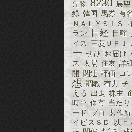
8230
先物
展望
録
韓国
馬券
有
ＮＡＬＹＳＩＳ
日経
ラン
日曜
イス
三菱ＵＦＪ
ー
ぜひ
お届け
ス
太陽
住友
詳
開
関連
評価
コ
想
調教
有力
チ
える
出走
株主
時台
保有
当たり
ード
ブロ
製作所
イビスＳＤ
以上
だち
正
開催
成