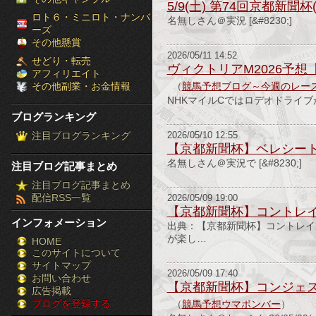
5/9(土) 第74回京都新聞杯
［ブ
ロト６・ミニロト・ナンバ
名無しさん＠実況 [&#8230;]
ーズ
ロ
その他懸賞
2026/05/11 14:52
せどり・転売
グ
ヴィクトリアM2026予想
アフィリエイト
その他副業・お金情報
（
競馬予想ブログ～今週のレー
ラ
NHKマイルCではロデオドライブが
ブログランキング
ン
注目ブログランキング
2026/05/10 12:55
キ
【京都新聞杯】ベレシー
名無しさん＠実況で [&#8230;]
注目ブログ記事まとめ
ン
注目ブログ記事まとめ
配信RSS一覧
2026/05/09 19:00
グ］-
【京都新聞杯】コントレ
インフォメーション
出典：【京都新聞杯】コントレイ
株
が楽し…
HOME
このサイトについて
FX
サイトマップ
2026/05/09 17:40
競
お問い合わせ
【京都新聞杯】コンジェスタ
広告掲載
ブログを登録する
馬
（
競馬予想ウマボンバー
）