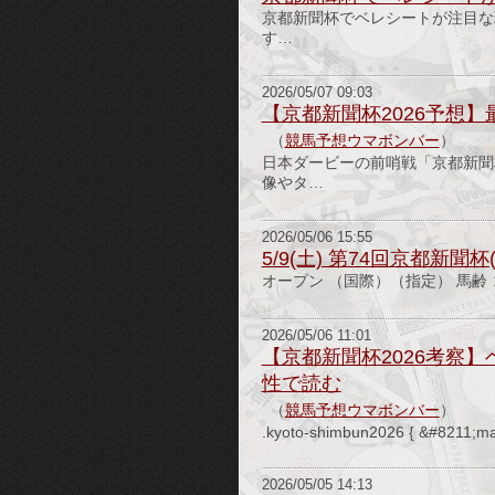
京都新聞杯でベレシートが注目な
す…
2026/05/07 09:03
【京都新聞杯2026予想
（
競馬予想ウマボンバー
）
日本ダービーの前哨戦「京都新聞
像やタ…
2026/05/06 15:55
5/9(土) 第74回京都新聞杯(GⅡ
オープン （国際）（指定） 馬齢 コース
2026/05/06 11:01
【京都新聞杯2026考察
性で読む
（
競馬予想ウマボンバー
）
.kyoto-shimbun2026 { &#8211;m
2026/05/05 14:13