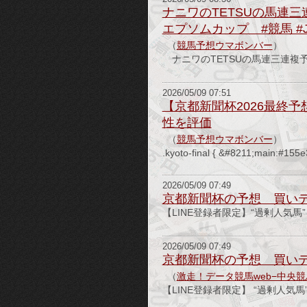
ナニワのTETSUの馬連三
エプソムカップ #競馬 #J
（
競馬予想ウマボンバー
）
ナニワのTETSUの馬連三連複予
2026/05/09 07:51
【京都新聞杯2026最終
性を評価
（
競馬予想ウマボンバー
）
.kyoto-final { &#8211;main:#15
2026/05/09 07:49
京都新聞杯の予想 買い
【LINE登録者限定】“過剰人気馬
2026/05/09 07:49
京都新聞杯の予想 買い
（
激走！データ競馬web−中央
【LINE登録者限定】 “過剰人気