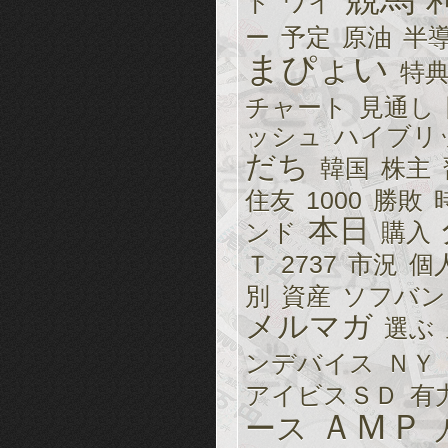
ト
ワイ
ー
予定
原油
半
まぴょい
特
チャート
見通し
ッシュ
ハイブリ
だち
韓国
株主
住友
1000
勝敗
本日
ンド
購入
Ｔ
2737
市況
個
別
資産
ソフバン
メルマガ
選ぶ
ンデバイス
ＮＹ
アイビスＳＤ
有
ＡＭＰ
ース