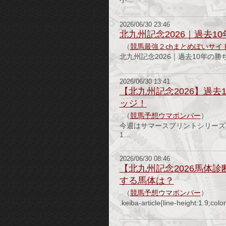
2026/06/30 23:46
北九州記念2026｜過去
（
競馬最強２chまとめぽいサイ
北九州記念2026｜過去10年の
2026/06/30 13:41
【北九州記念2026】過
ッジ！
（
競馬予想ウマボンバー
）
今週はサマースプリントシリーズ
1…
2026/06/30 08:46
【北九州記念2026馬体診
する馬体は？
（
競馬予想ウマボンバー
）
.keiba-article{line-height:1.9;col