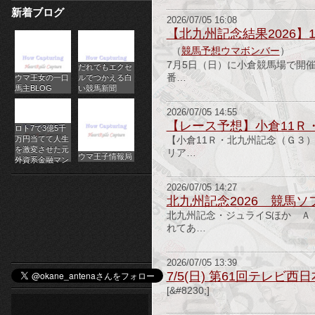
新着ブログ
パ
2026/07/05 16:08
【北九州記念結果2026
チ
（
競馬予想ウマボンバー
）
7月5日（日）に小倉競馬場で開
だれでもエクセ
ス
番…
ウマ王女の一口
ルでつかえる白
馬主BLOG
い競馬新聞
ロ
2026/07/05 14:55
オ
【レース予想】小倉11Ｒ
ロト7で3億5千
万円当てて人生
【小倉11Ｒ・北九州記念（Ｇ３
ン
を激変させた元
リア…
ウマ王子情報局
外資系金融マン
ラ
2026/07/05 14:27
北九州記念2026 競馬ソ
イ
北九州記念・ジュライSほか Ａ
れてあ…
ン
カ
2026/07/05 13:39
7/5(日) 第61回テレビ西日
ジ
[&#8230;]
ノ