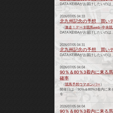
DATA KEIBAがお届けした
2026/07/05 04:33
北九州記念の予想 買い
（
激走！データ競馬web−中央
DATA KEIBAがお届けしたい
2026/07/05 04:31
北九州記念の予想 買い
DATA KEIBAがお届けしたい
2026/07/05 04:04
90％＆80％3着内に来
確率
（
競馬予想ウマボンバー
）
開催日は「90%＆80%3着内に
を…
2026/07/05 04:04
90％＆80％3着内に来