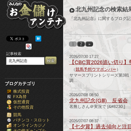
み
北九州記念の検索結
ん
『北九州記念』に関するブログ記
な
の
1
2
»
お
記事検索
2026/07/30 17:27
金
【CBC賞2026追い切
（
競馬予想ウマボンバー
）
儲
サマースプリントシリーズ第3戦
調…
け
ブログカテゴリ
株式投資
ア
2026/07/08 08:50
FX為替
北九州記念(GⅢ) 反省会
仮想通貨
ン
名無しさん＠実況で [&#8230;]
その他投資
テ
競馬
パチンコ・スロット
2026/07/07 08:37
オンラインカジノ
ナ
【七夕賞】過去傾向と注
その他ギャンブル