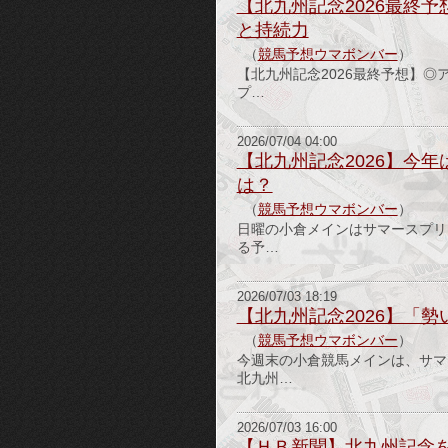
【北九州記念2026最終
と持続力
（
競馬予想ウマボンバー
）
【北九州記念2026最終予想】◎
プ…
2026/07/04 04:00
【北九州記念2026】今
は？
（
競馬予想ウマボンバー
）
日曜の小倉メインはサマースプリ
る予…
2026/07/03 18:19
【北九州記念2026】「
（
競馬予想ウマボンバー
）
今週末の小倉競馬メインは、サマ
北九州…
2026/07/03 16:00
【ＨＢ新聞】北九州記念