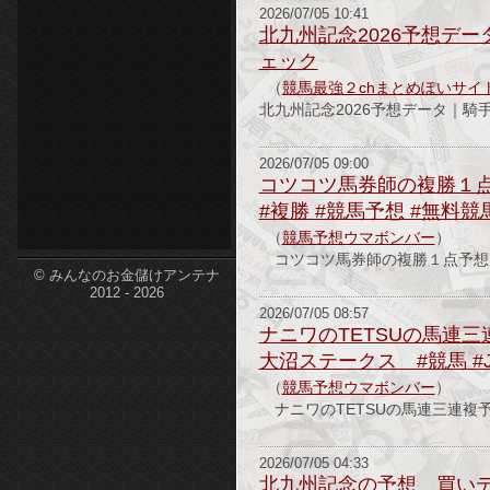
2026/07/05 10:41
etc-
北九州記念2026予想デ
ェック
（
競馬最強２chまとめぽいサイ
北九州記念2026予想データ｜
2026/07/05 09:00
コツコツ馬券師の複勝１点予
#複勝 #競馬予想 #無料競
（
競馬予想ウマボンバー
）
コツコツ馬券師の複勝１点予想 7月
© みんなのお金儲けアンテナ
2012 - 2026
2026/07/05 08:57
ナニワのTETSUの馬連三
大沼ステークス #競馬 #J
（
競馬予想ウマボンバー
）
ナニワのTETSUの馬連三連複予
2026/07/05 04:33
北九州記念の予想 買い