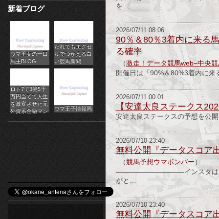
を…
新着ブログ
パ
チ
2026/07/11 08:06
90％＆80％3着内に来
だれでもエクセ
ス
る確率
ウマ王女の一口
ルでつかえる白
馬主BLOG
い競馬新聞
（
激走！データ競馬web−中央
ロ
開催日は「90%＆80%3着内に
オ
ロト7で3億5千
万円当てて人生
2026/07/11 00:01
ン
を激変させた元
【安達太良ステークス20
ウマ王子情報局
外資系金融マン
安達太良ステークスの予想を公開。
ラ
イ
2026/07/10 23:40
無料公開『データスコア出馬
ン
（
競馬予想ウマボンバー
）
――――――――――インスタは
カ
がと…
ジ
2026/07/10 23:40
無料公開『データスコア出馬
ノ