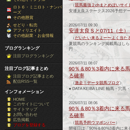
（
競馬最強２chまとめぽいサイ
［ブ
ロト６・ミニロト・ナンバ
安達太良ステークス2026予想デ
ーズ
ロ
その他懸賞
せどり・転売
2026/07/11 09:30
グ
アフィリエイト
安達太良Ｓと07/11（
その他副業・お金情報
（
だいたい来るよー〜よく当た
ラ
夏競馬のランキング掲載馬はしらさ
ブログランキング
円…
ン
注目ブログランキング
キ
2026/07/11 08:07
注目ブログ記事まとめ
90％＆80％3着内に来
ン
る確率
注目ブログ記事まとめ
配信RSS一覧
グ］-
（
激走！データ競馬ブログ
）
● DATA KEIBA LINE 
インフォメーション
株
HOME
2026/07/11 08:06
このサイトについて
FX
90％＆80％3着内に来
サイトマップ
競
お問い合わせ
る確率
広告掲載
（
競馬予想ウマボンバー
）
ブログを登録する
馬
開催日は「90%＆80%3着内に