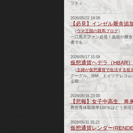
プティ…
2026/05/22 19:08
【必見】インゼル厩舎追
（
ウマ王国の競馬ブログ
）
一口馬主ファン必見！血統や厩舎
者でも…
2026/05/17 15:58
仮想通貨ヘデラ（HBAR
（
主婦が仮想通貨で生活する投
グーグル、IBM、ドイツテレコ
る暗…
2026/05/16 23:00
【悲報】女子中高生、将
男性育休取得率100％はどう実現
2026/05/11 15:21
仮想通貨レンダー(REND