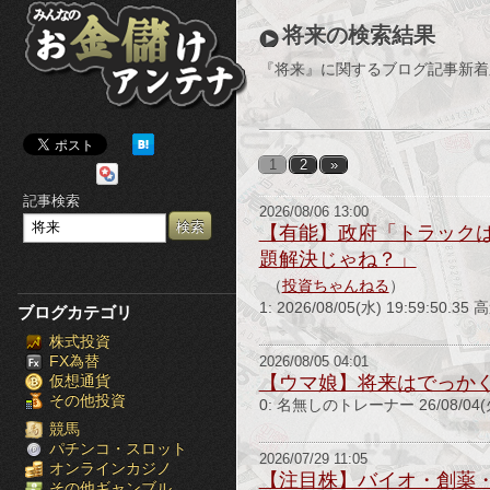
み
将来の検索結果
ん
『将来』に関するブログ記事新着
な
の
1
2
»
お
記事検索
2026/08/06 13:00
金
【有能】政府「トラック
題解決じゃね？」
儲
（
投資ちゃんねる
）
け
1: 2026/08/05(水) 19:59
ブログカテゴリ
株式投資
ア
FX為替
2026/08/05 04:01
仮想通貨
【ウマ娘】将来はでっかく
ン
その他投資
0: 名無しのトレーナー 26/08/04(火
テ
競馬
パチンコ・スロット
2026/07/29 11:05
オンラインカジノ
ナ
【注目株】バイオ・創薬・
その他ギャンブル