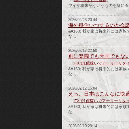
ワイが将来そういうものを身に着
2026/02/23 20:44
海外移住いつするのか会
&#160; 我が家は将来的には
な…
2026/02/17 22:50
別に楽園でも天国でもな
（
FXで1億稼いでアーリーリタ
&#160; 我が家は将来的には
な…
2026/02/12 15:04
えっ、日本はこんなに快
（
FXで1億稼いでアーリーリタ
&#160; 我が家は将来的には
な…
2026/02/10 23:14