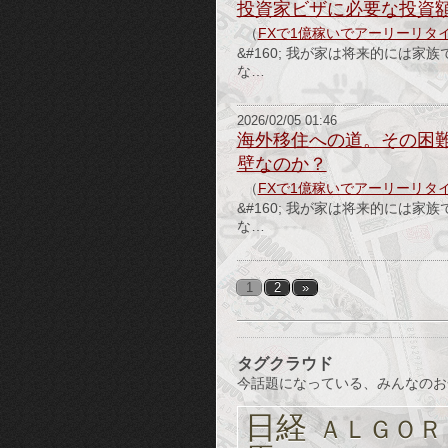
投資家ビザに必要な投資額は
（
FXで1億稼いでアーリーリタ
&#160; 我が家は将来的には
な…
2026/02/05 01:46
海外移住への道。その困
壁なのか？
（
FXで1億稼いでアーリーリタ
&#160; 我が家は将来的には
な…
1
2
»
タグクラウド
今話題になっている、みんなのお
日経
ＡＬＧＯＲ