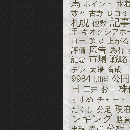
馬
ポイント
水
数々
古野
Ｂコミ
記
札幌
他数
手
キオクシアホ
ロー
選ぶ
上がる
広告
評価
為替
市場
戦略
記念
デン
太陽
育成
9984
公開
開催
日
株
三井
おー
すすめ
チャート
現
たくし
分足
ンキング
勝
分析
出現
売買