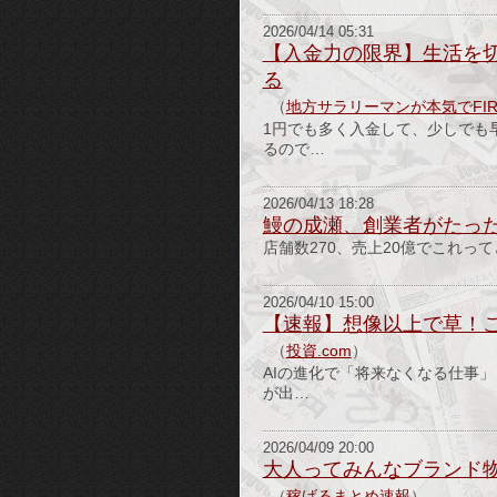
2026/04/14 05:31
【入金力の限界】生活を
る
（
地方サラリーマンが本気でFI
1円でも多く入金して、少しでも
るので…
2026/04/13 18:28
鰻の成瀬、創業者がたった
店舗数270、売上20億でこれって
2026/04/10 15:00
【速報】想像以上で草！これ
（
投資.com
）
AIの進化で「将来なくなる仕事
が出…
2026/04/09 20:00
大人ってみんなブランド
（
稼げるまとめ速報
）