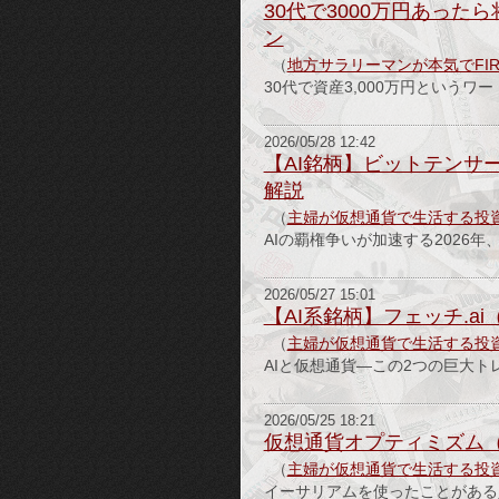
30代で3000万円あっ
ン
（
地方サラリーマンが本気でFI
30代で資産3,000万円という
2026/05/28 12:42
【AI銘柄】ビットテンサ
解説
（
主婦が仮想通貨で生活する投
AIの覇権争いが加速する2026
2026/05/27 15:01
【AI系銘柄】フェッチ.a
（
主婦が仮想通貨で生活する投
AIと仮想通貨—この2つの巨大ト
2026/05/25 18:21
仮想通貨オプティミズム
（
主婦が仮想通貨で生活する投
イーサリアムを使ったことがある