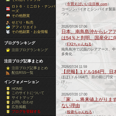
（
今買えばいい注目株.com
）
［ブ
ロト６・ミニロト・ナンバ
コージンバイオとシンバイオ製薬
ーズ
つつ…
ロ
その他懸賞
せどり・転売
グ
アフィリエイト
2026/07/26 17:06
日本、南鳥島沖からレアア
その他副業・お金情報
ラ
は54％と判明、国産化に向
ブログランキング
（
FX2ちゃんねる
）
ン
南鳥島沖で試掘のレアアース、中
注目ブログランキング
多角化…
キ
注目ブログ記事まとめ
ン
2026/07/24 11:59
注目ブログ記事まとめ
【悲報】1ドル164円、
配信RSS一覧
グ］-
ほぼ1ドル164円。目の前に円
インフォメーション
け」…
株
HOME
このサイトについて
FX
2026/07/20 17:00
サイトマップ
「家」←将来値上がりま
競
お問い合わせ
ない理由
広告掲載
ブログを登録する
馬
（
投資ちゃんねる
）