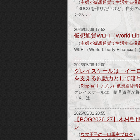
（
主婦が仮想通貨で生活する投
「3DCGを作りたいけど、自分
ンの…
2026/05/08 17:52
仮想通貨WLFI（World L
（
主婦が仮想通貨で生活する投
WLFI（World Liberty F
2026/05/08 12:00
グレイスケールは、イー
を支える原動力として暗
（
Ripple(リップル）仮想通貨
グレイスケールは、暗号資産が将
「X」は、…
2026/05/01 20:55
【POG2026-27】木
レ
（
ウマ王子の一口馬主ブログ
）