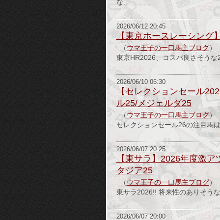
な…
2026/06/12 20:45
【東京ホースレーシング】将
（
ウマ王子の一口馬主ブログ
）
東京HR2026、コスパ良さそう
2026/06/10 06:30
【セレクションセール20
ル25/メジェルダ25
（
ウマ王子の一口馬主ブログ
）
セレクションセール26の注目馬は
2026/06/07 20:25
【東サラ】2026年度激
タジア25
（
ウマ王子の一口馬主ブログ
）
東サラ2026!! 将来性のありそ
2026/06/07 20:00