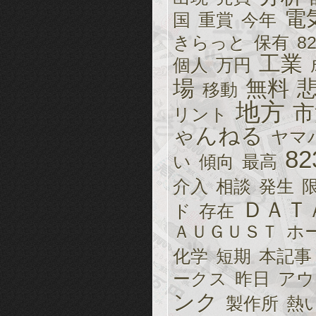
電
国
重賞
今年
きらっと
保有
8
工業
個人
万円
場
無料
移動
地方
市
リント
ゃんねる
ヤマ
82
い
傾向
最高
介入
相談
発生
ＤＡＴ
ド
存在
ＡＵＧＵＳＴ
ホ
化学
短期
本記事
ークス
昨日
アウ
ンク
製作所
熱