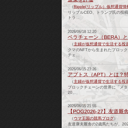
（
Ripple(リップル）仮想通貨
リップルCEO、トランプ氏の投
トラ…
2026/06/18 12:20
ベラチェーン（BERA）
（
主婦が仮想通貨で生活する投
クマのNFTから生まれたブロッ
チェ…
2026/06/15 23:26
アプトス（APT）とは？
（
主婦が仮想通貨で生活する投
ブロックチェーンの世界に「メタ
20…
2026/06/15 21:55
【POG2026-27】友道
（
ウマ王国の競馬ブログ
）
友道康夫厩舎の2歳馬たちが、20