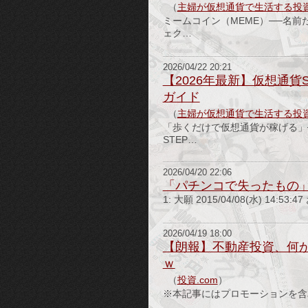
（
主婦が仮想通貨で生活する投
ミームコイン（MEME）──名
ェク…
2026/04/22 20:21
【2026年最新】仮想通貨
ガイド
（
主婦が仮想通貨で生活する投
「歩くだけで仮想通貨が稼げる」
STEP…
2026/04/20 22:06
「パチンコで失ったもの
1: 大願 2015/04/08(水) 1
2026/04/19 18:00
【朗報】不動産投資、何
ｗ
（
投資.com
）
※本記事にはプロモーションを含