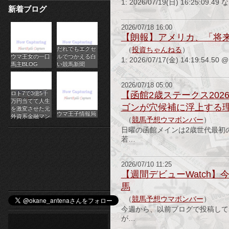
1: 2026/07/19(日) 16:25:09.49
新着ブログ
パ
2026/07/18 16:00
チ
【朗報】アメリカ、「将来
だれでもエクセ
ス
（
投資ちゃんねる
）
ウマ王女の一口
ルでつかえる白
1: 2026/07/17(金) 14:19:54.50 
馬主BLOG
い競馬新聞
ロ
2026/07/18 05:00
オ
ロト7で3億5千
【函館2歳ステークス20
万円当てて人生
ゴンが穴候補に浮上する
ン
を激変させた元
ウマ王子情報局
外資系金融マン
（
競馬予想ウマボンバー
）
ラ
日曜の函館メインは2歳世代最初
若…
イ
2026/07/10 11:25
ン
【週間デビューWatch
カ
馬
（
競馬予想ウマボンバー
）
ジ
今週から、以前ブログで投稿して
が…
ノ