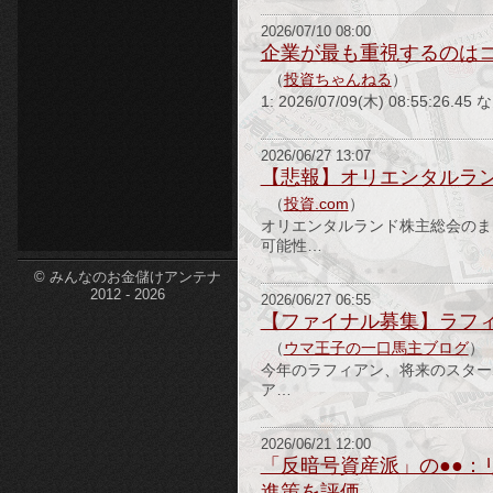
etc-
2026/07/10 08:00
企業が最も重視するのは
（
投資ちゃんねる
）
1: 2026/07/09(木) 08:55
2026/06/27 13:07
【悲報】オリエンタルラ
（
投資.com
）
オリエンタルランド株主総会のま
可能性…
© みんなのお金儲けアンテナ
2012 - 2026
2026/06/27 06:55
【ファイナル募集】ラフィ
（
ウマ王子の一口馬主ブログ
）
今年のラフィアン、将来のスターホ
ア…
2026/06/21 12:00
「反暗号資産派」の●●：
進策を評価