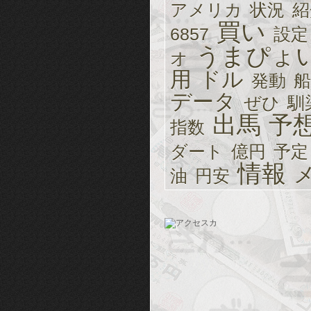
アメリカ
状況
紹
買い
6857
設定
うまぴょ
オ
用
ドル
発動
船
データ
ぜひ
馴
出馬
予
指数
ダート
億円
予定
情報
油
円安