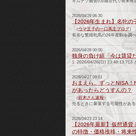
キムテツ厩舎の2歳世代で将来有望そ
2026/04/29 06:30
【2026年生まれ】名牝の
（
ウマ王子の一口馬主ブログ
）
有名な繁殖牝馬の26年産駒を調べ
2026/04/28 00:00
独身の負け組「今は賃貸
1: 2026/04/26(日) 23:48:13.7
2026/04/27 08:01
おまえら、ずっとNISA
があったらどうすんの？
（
鈴木さん速報
）
売るときに暴落する可能性がある
2026/04/23 23:14
【2026年最新】仮想通貨
の特徴・価格推移・将来