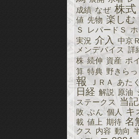
株式
成績
なぜ
楽しむ
値
先物
Ｓ
レパードＳ
ホ
介入
実況
中京
メンデバイス
詳
株
続伸
資産
ポ
算
特典
野きらっ
報
ＪＲＡ
あた
日経
解説
原油
当記
ステークス
キ
敗
ぷん
個人
名
載
値上
期待
クス
内容
動向