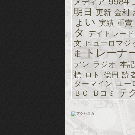
9984
メディア
明日
更新
金利
ょい
実績
重賞
タ
デイトレード
文
ピューロマジ
トレーナ
走
デン
ラジオ
本記
標
ロト
億円
読
ターマイン
ユー
テ
ＢＣ
Ｂコミ