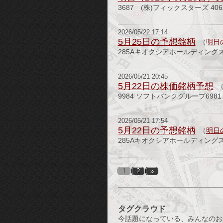
3687 (株)フィックスターズ 406
2026/05/22 17:14
5月25日の予想銘柄
（
明日
285Aキオクシアホールディングス
2026/05/21 20:45
5月22日の株価銘柄予想
9984 ソフトバンクグループ698
2026/05/21 17:54
5月22日の予想銘柄
（
明日
285Aキオクシアホールディング
1
2
»
タグクラウド
今話題になっている、みんなのお