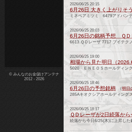
2026/06/25 20:15
etc-
6月26日 大きく上がりそ
ミネベアミツミ 6479アドバンテス
2026/06/25 20:03
6月26日の銘柄予想 ＱＤ
6613 ＱＤレーザ 7717 ブイテク
2026/06/25 19:00
相場から見た明日（2026.
5020 ＥＮＥＯＳホールディングス
© みんなのお金儲けアンテナ
2012 - 2026
2026/06/25 18:46
6月26日の予想銘柄
（
明日
285Aキオクシアホールディングス
2026/06/25 18:17
ＱＤレーザが2日続落から+1
続落から今日6/25(木)に上昇し