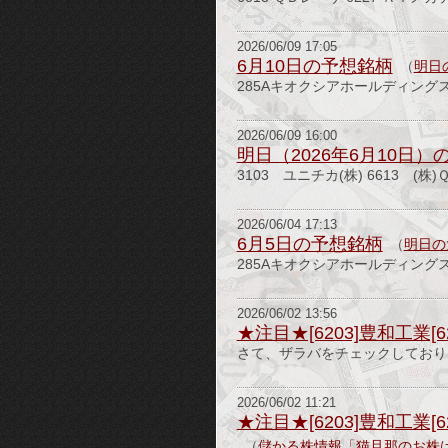
2026/06/09 17:05
6月10日の予想銘柄
（
明日
285Aキオクシアホールディングス
2026/06/09 16:00
明日（2026年6月10日
3103 ユニチカ(株) 6613 (株
2026/06/04 17:13
6月5日の予想銘柄
（
明日の
285Aキオクシアホールディングス
2026/06/02 13:56
★注目★[6203]豊和工業[6
さて、ザラバをチェックしております。
2026/06/02 11:21
★注目★[6203]豊和工業[6
（
儲かる株情報「猫旦那のお株