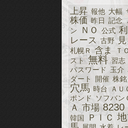
上昇
報他
大幅
株価
昨日
記念
ＮＯ
利
ン
公式
レース
見
古野
含ま
札幌Ｒ
Ｔ
無料
スト
習志
パスワード
玉介
ダート
開催
株銘
穴馬
時台
ＡＵ
ポンド
ソフバン
8230
Ａ
市場
地
ＰＩＣ
韓国
馬
展開
水着
レ