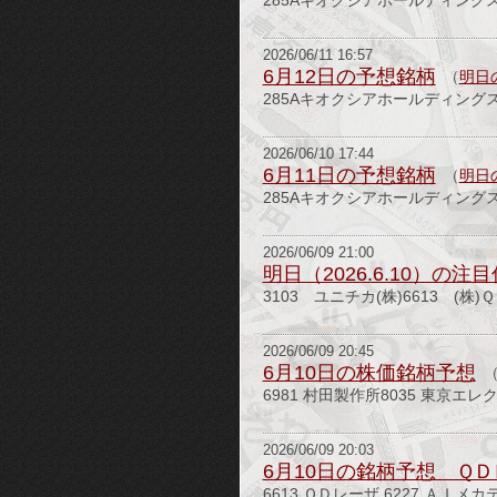
285Aキオクシアホールディングス6
2026/06/11 16:57
6月12日の予想銘柄
（
明日
285Aキオクシアホールディングス6
2026/06/10 17:44
6月11日の予想銘柄
（
明日
285Aキオクシアホールディングス
2026/06/09 21:00
明日（2026.6.10）の注
3103 ユニチカ(株)6613 (株
2026/06/09 20:45
6月10日の株価銘柄予想
6981 村田製作所8035 東京エレ
2026/06/09 20:03
6月10日の銘柄予想 ＱＤ
6613 ＱＤレーザ 6227 ＡＩメカテ