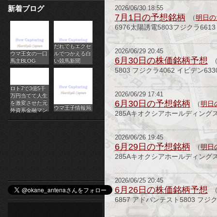
新着ブログ
2026/06/30 18:55
パ
7月1日の予想銘柄
（
明日の
6976太陽誘電5803フジクラ66
チ
だれでもエクセ
ス
2026/06/29 20:45
ウマ王女の一口
ルでつかえる白
6月30日の株価銘柄予想
馬主BLOG
い競馬新聞
ロ
5803 フジクラ4062 イビデン6
オ
ロト7で3億5千
2026/06/29 17:41
万円当てて人生
ン
6月30日の予想銘柄
を激変させた元
（
明日
ウマ王子情報局
外資系金融マン
285Aキオクシアホールディングス
ラ
2026/06/26 19:45
イ
6月29日の予想銘柄
（
明日
285Aキオクシアホールディングス
ン
カ
2026/06/25 20:45
6月26日の株価銘柄予想
ジ
6857 アドバンテスト5803 フジ
ノ