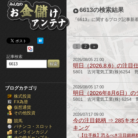
み
6613の検索結果
ん
『6613』に関するブログ記事新
な
の
1
2
»
お
記事検索
2026/08/05 21:00
金
明日（2026.8.6）の注目
5801 古河電気工業(株)6254
儲
け
2026/08/05 17:00
ブログカテゴリ
明日（2026年8月6日）
株式投資
ア
5801 古河電気工業(株) 6254
FX為替
仮想通貨
ン
その他投資
2026/07/17 09:00
今の注目銘柄 ⇒ 285キオ
テ
競馬
パチンコ・スロット
キング
オンラインカジノ
ナ
（
【仕手株】恐るべき注目銘柄
その他ギャンブル