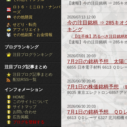
【速報】今の注目銘柄 ⇒ 285キオ
［ブ
ロト６・ミニロト・ナンバ
ーズ
ロ
その他懸賞
2026/07/13 12:00
今の注目銘柄 ⇒ 285キオ
せどり・転売
グ
キング
アフィリエイト
その他副業・お金情報
（
【仕手株】恐るべき注目銘柄
ラ
【速報】今の注目銘柄 ⇒ 285キオ
ブログランキング
ン
注目ブログランキング
2026/07/01 20:03
キ
7月2日の銘柄予想 太陽〇
注目ブログ記事まとめ
6855 日本電子材料 6613 ＱＤレ
ン
注目ブログ記事まとめ
配信RSS一覧
グ］-
2026/06/30 20:45
7月1日の株価銘柄予想
（
インフォメーション
株
8035 東京エレクトロン6857 ア
HOME
このサイトについて
FX
サイトマップ
2026/06/30 20:03
競
7月1日の銘柄予想 ＱＤレ
お問い合わせ
広告掲載
6613 ＱＤレーザ 6327 北川精機 6
ブログを登録する
馬