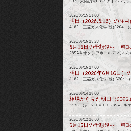
6976 太陽誘電6857 アドバンテ
2026/06/15 21:00
明日（2026.6.16）の注
4182 三菱ガス化学(株)6264 
2026/06/15 18:28
6月16日の予想銘柄
（
明日
285Aキオクシアホールディングス
2026/06/15 17:00
明日（2026年6月16日
4182 三菱ガス化学(株) 6264 
2026/06/14 19:00
相場から見た明日（2026.
3436 (株)ＳＵＭＣＯ285A 
2026/06/12 16:50
6月15日の予想銘柄
（
明日