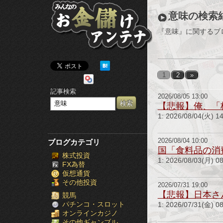
み
意味の検索
ん
『意味』に関するブ
な
の
1
2
»
お
記事検索
2026/08/05 13:00
金
【悲報】俺、「
1: 2026/08/04(火
儲
け
2026/08/04 10:00
ブログカテゴリ
国「食料品の消
株式投資
ア
1: 2026/08/03(
FX為替
仮想通貨
ン
その他投資
2026/07/31 19:00
【悲報】日本さ
テ
競馬
パチンコ・スロット
1: 2026/07/31(金
オンラインカジノ
ナ
その他ギャンブル