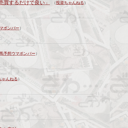
に売買するだけで良い」
（
投資ちゃんねる
）
マボンバー
）
馬予想ウマボンバー
）
ちゃんねる
）