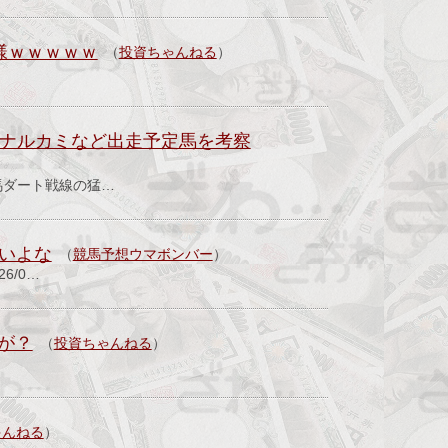
様ｗｗｗｗｗ
（
投資ちゃんねる
）
やナルカミなど出走予定馬を考察
馬ダート戦線の猛…
いよな
（
競馬予想ウマボンバー
）
6/0…
が？
（
投資ちゃんねる
）
ゃんねる
）