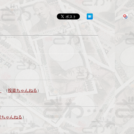
」
（
投資ちゃんねる
）
資ちゃんねる
）