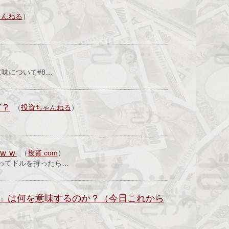
ゃんねる
）
味について#8…
だ？
（
投資ちゃんねる
）
ｗｗ
（
投資.com
）
ってドルを持ったら…
」は何を意味するのか？（今日これから