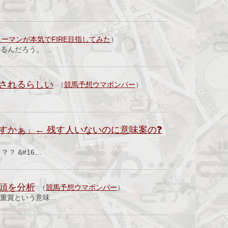
ーマンが本気でFIRE目指してみた
）
るんだろう。 …
されるらしい
（
競馬予想ウマボンバー
）
指すかぁ」← 残す人いないのに意味案の❓
？ &#16…
3頭を分析
（
競馬予想ウマボンバー
）
の重賞という意味…