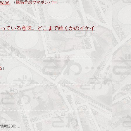
ｗｗ
（
競馬予想ウマボンバー
）
なっている意味。どこまで続くかのイケイ
る
）
）
8230;…