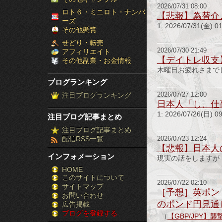
2026/07/31 08:00
［ブ
ロト６・ミニロト・ナンバ
【悲報】為替介
ーズ
1: 2026/07/31(金) 
ロ
その他懸賞
せどり・転売
グ
2026/07/30 21:49
アフィリエイト
【デイトレ収支
その他副業・お金情報
ラ
木曜日お疲れさまで
ブログランキング
ン
注目ブログランキング
2026/07/27 12:00
日本人「し、仕
キ
1: 2026/07/26(日
注目ブログ記事まとめ
ン
注目ブログ記事まとめ
配信RSS一覧
2026/07/23 12:24
グ］-
【悲報】日本人
インフォメーション
現実の話をしますが
株
HOME
このサイトについて
FX
2026/07/22 02:10
サイトマップ
［予想］英ポン
競
お問い合わせ
のポンド円見通
広告掲載
ブログを登録する
馬
（
【GBP/JPY