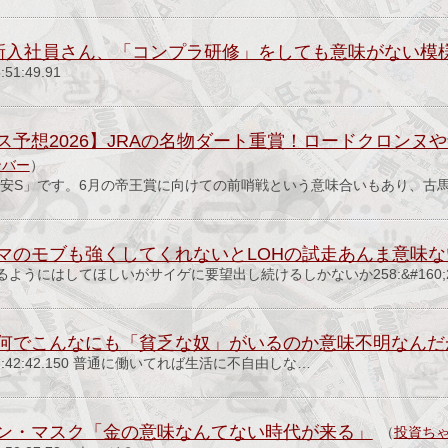
新入社員さん、「コンプラ研修」をしても意味がない模
:51:49.91
ス予想2026】JRAの名物ダート重賞！ロードクロンヌ
ンバー
）
平安S」です。6月の帝王賞に向けての前哨戦という意味合いもあり、古
マのモブも強くしてくれないとLOHの試走あんま意味な
ようにはしてほしいがサイゲに要望出し続けるしかないか258:&#160;2
何でこんなにも「貧乏な奴」がいるのか意味不明なんだ
(日) 03:42:42.150 普通に働いてれば生活に不自由しな…
ン・マスク「金の意味なんてない時代が来る」
（
投資ち