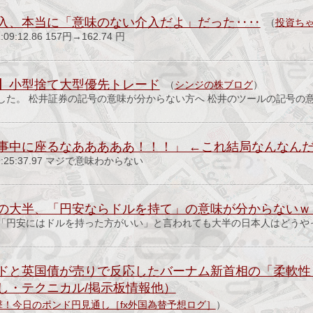
入、本当に「意味のない介入だよ」だった‥‥
（
投資ち
01:09:12.86 157円→162.74 円
】小型捨て大型優先トレード
（
シンジの株ブログ
）
した。 松井証券の記号の意味が分からない方へ 松井のツールの記号の意
事中に座るなあああああ！！！」 ←これ結局なんなん
) 09:25:37.97 マジで意味わからない
の大半、「円安ならドルを持て」の意味が分からないｗ
「円安にはドルを持った方がいい」と言われても大半の日本人はどうや
ドと英国債が売りで反応したバーナム新首相の「柔軟性
し・テクニカル/掲示板情報他）
】襲撃！今日のポンド円見通し［fx外国為替予想ログ］
）