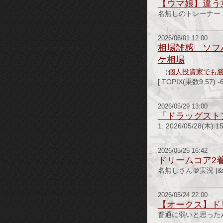
【ウマ娘】違う
名無しのトレーナー 26/06
2026/06/01 12:00
相場雑感 ソフ
ケ相場
（
個人投資家でも
[ TOPIX(乗数9,5
2026/05/29 13:00
「ドラッグスト
1: 2026/05/28(木
2026/05/25 16:42
ドリームコア2
名無しさん＠実況 [&#8
2026/05/24 22:00
【オークス】ド
普通に弱いと思ったん