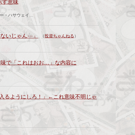
示す意味
ャー・ハサウェイ…
道ないじゃん⋯」
（
投資ちゃんねる
）
意味で「これはおお…」な内容に
入るようにしろ！」←これ意味不明じゃ