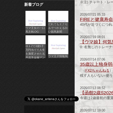
※注) チャート・レー
新着ブログ
パ
チ
2026/07/21 05:33
FIREと健康
だれでもエクセ
ス
40代が近づくにつ
ウマ王女の一口
ルでつかえる白
馬主BLOG
い競馬新聞
ロ
2026/07/19 08:01
【ウマ娘】何気
オ
ロト7で3億5千
0: 名無しのトレーナー 2
万円当てて人生
ン
を激変させた元
ウマ王子情報局
外資系金融マン
2026/07/14 07:06
ラ
35歳以上独身
（
FX2ちゃんねる
）
イ
残す人もいない 使う
ン
2026/07/13 08:52
カ
【函館2歳S2
今週は2歳最初の重
ジ
ノ
2026/07/12 19:00