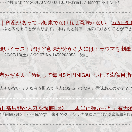
ト他数値は全て2026/07/22 02:10現在取得した値です 英ポンド/…
寿命｜資産があっても健康でなければ意味がない
（
地方サラリ
れ、ふと考えることがあります。 私はあと何年、元気に好きなことができ
無いイラストだけど意味が分かる人にはトラウマを刺激
6/07/18(土)18:09:07 No.1450208058一緒にト…
弱者おぢさん「節約して毎月5万円NISAにいれて満額目
人もいない そんな金を貯めて老人になるってなんか意味あんのか？？？？
026】新馬戦の内容を徹底比較！「本当に強かった」有力
賞「函館2歳S」が開催です。来年のクラシック路線に向けた2歳馬最初