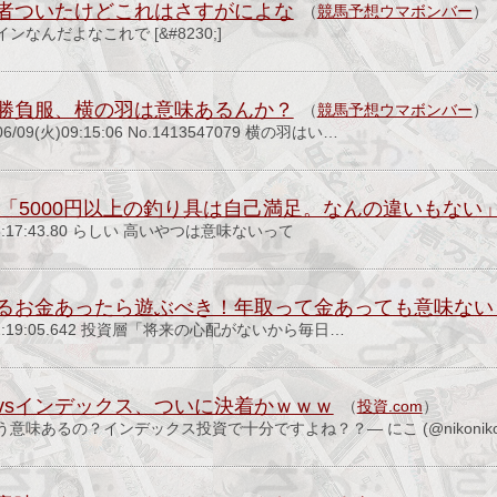
者ついたけどこれはさすがによな
（
競馬予想ウマボンバー
）
なんだよなこれで [&#8230;]
勝負服、横の羽は意味あるんか？
（
競馬予想ウマボンバー
）
6/09(火)09:15:06 No.1413547079 横の羽はい…
ber「5000円以上の釣り具は自己満足。なんの違いもない
木) 23:17:43.80 らしい 高いやつは意味ないって
るお金あったら遊ぶべき！年取って金あっても意味ない
(水) 22:19:05.642 投資層「将来の心配がないから毎日…
vsインデックス、ついに決着かｗｗｗ
（
投資.com
）
意味あるの？インデックス投資で十分ですよね？？— にこ (@nikonik