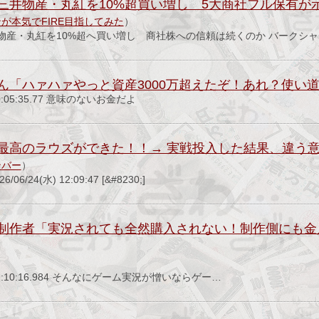
三井物産・丸紅を10%超買い増し 5大商社フル保有が
が本気でFIRE目指してみた
）
物産・丸紅を10%超へ買い増し 商社株への信頼は続くのか バークシ
ん「ハァハァやっと資産3000万超えたぞ！あれ？使い
) 00:05:35.77 意味のないお金だよ
最高のラウズができた！！→ 実戦投入した結果、違う
ンバー
）
/24(水) 12:09:47 [&#8230;]
制作者「実況されても全然購入されない！制作側にも金
）
(金) 21:10:16.984 そんなにゲーム実況が憎いならゲー…