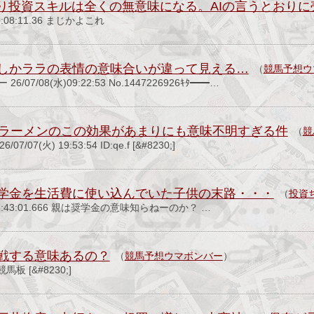
より投資スキルは全くの無意味になる。AIの言うとおり
 20:08:11.36 まじかよこれ
しかララの表情の意味合いが違って見える…
（
競馬予想ウ
/07/08(水)09:22:53 No.1447226926ｷﾀ━━…
Aラーメンのこの効果があまりにも意味不明すぎる件
（
競
07(火) 19:53:54 ID:qe.f [&#8230;]
学金を生活費に使い込んでいた子供の末路・・・
（
投資
月) 18:43:01.666 親は奨学金の意味知らねーのか？ …
戦する意味あるの？
（
競馬予想ウマボンバー
）
 [&#8230;]