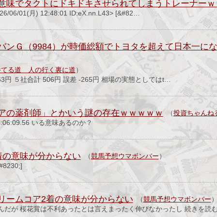
意味でタクトにドキドキさせられてしまうトレーナーｗ
/01(月) 12:48:01 ID:eX.nn.L43> [&#82…
バンＧ（9984）が時価総額でトヨタを超えて日本一に
勝てる道 人の行く裏に道
）
7) -63円 ５社合計 506円 誤差 -265円 相場の実態としてはt…
アの薬剤師」とかいう謎の存在ｗｗｗｗｗ
（
投資ちゃんね
) 15:06:09.56 いる意味あるのか？
着の意味が分からない
（
競馬予想ウマボンバー
）
230;]
リームコア2着の意味が分からない
（
競馬予想ウマボンバー
だが 桜花賞は不利あったとは言えまったく伸びなかったし 続きを読む&#