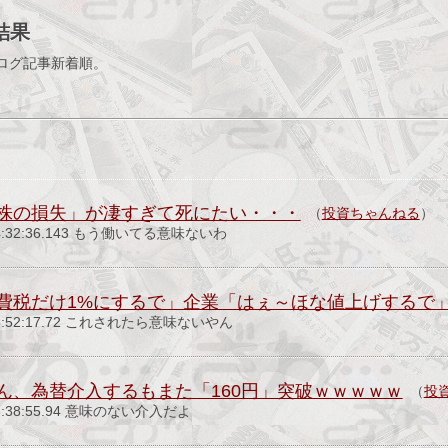
結果
ログ記事新着順。
株の損失」が凄すぎて死にたい・・・
（
投資ちゃんねる
）
) 14:32:36.143 もう働いてる意味ないわ
費税だけ1%にするで」企業「はぇ～ほな値上げするで
月) 08:52:17.72 これされたら意味ないやん
ん、為替介入するもまた「160円」突破ｗｗｗｗｗ
（
投
) 08:38:55.94 意味のない介入だよ