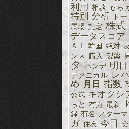
利用
相談
もら
特別
分析
トー
株式
馬場
想定
データスコア
ＡＩ
韓国
絶対
ンス
購入
製薬
タ
明日
ハンデ
レ
テクニカル
め
月日
指数
キオクシ
公式
っと
有力
最新
録
有名
スターマ
ガ
今日
住友
会