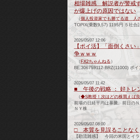
相場雑感 解説者が警戒
が爆上げの原因ではない
（
個人投資家でも勝てる道 人
TOPIX(乗数9,57) 1195円 ５
2026/05/07 12:06
【ポイ活】「面倒くさい」
争ｗｗｗ
（
FX2ちゃんねる
）
BE:306759112-BRZ(11
2026/05/07 11:42
■ 午後の戦略 ： 好トレ
（
◆S教授！次はどの株買えば
前場の日経平均は暴騰。前日のＮ
ＮＹ株…
2026/05/07 08:00
□ 本質を見誤ることなく
【勘流雑感】 今回の米国とイラ