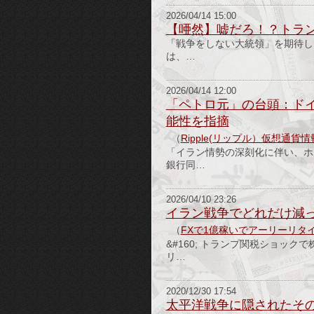
2026/04/14 15:00
【唖然】嘘だろ！？トラ
「戦争をしない大統領」を期待し
は、…
2026/04/14 12:00
「ペトロ元」の台頭：ド
能性を指摘
（
Ripple(リップル）仮想通貨
「イラン情勢の深刻化に伴い、ホ
銀行同…
2026/04/10 23:26
イラン戦争でどれだけ減っ
（
FXで1億稼いでアーリーリタ
&#160; トランプ関税ショッ
リ…
2020/12/30 17:54
太平洋戦争に隠されたその