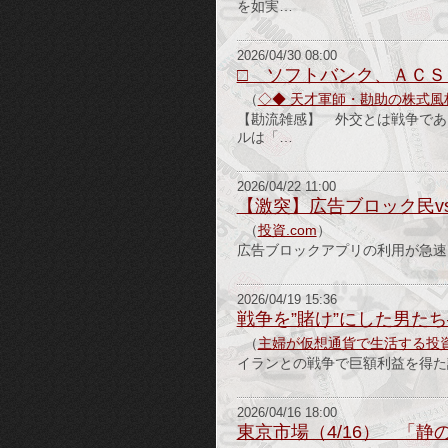
を如実…
2026/04/30 08:00
□ ソフトバンク、ＡＣ
（
◇◆ 天才軍師・勘助の株式風林火
【勘流雑感】 外交とは戦争であ
ルは「…
2026/04/22 11:00
【激突】広告ブロック民v
（
投資.com
）
広告ブロックアプリの利用が急速
2026/04/19 15:36
戦争を”賭け”にした男たち
（
主婦が仮想通貨で生活する投
イランとの戦争で巨額利益を得た謎の
2026/04/16 18:00
東京市場（4/16） 「