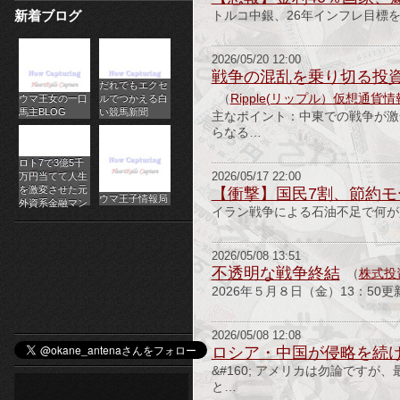
新着ブログ
トルコ中銀、26年インフレ目標を
パ
チ
2026/05/20 12:00
戦争の混乱を乗り切る投資
だれでもエクセ
ス
（
Ripple(リップル）仮想通貨
ウマ王女の一口
ルでつかえる白
馬主BLOG
い競馬新聞
主なポイント：中東での戦争が激
ロ
らなる…
オ
ロト7で3億5千
万円当てて人生
2026/05/17 22:00
ン
を激変させた元
【衝撃】国民7割、節約モ
ウマ王子情報局
外資系金融マン
イラン戦争による石油不足で何が
ラ
イ
2026/05/08 13:51
不透明な戦争終結
（
株式
ン
2026年５月８日（金）13：50更
カ
2026/05/08 12:08
ロシア・中国が侵略を続
ジ
&#160; アメリカは勿論です
と…
ノ