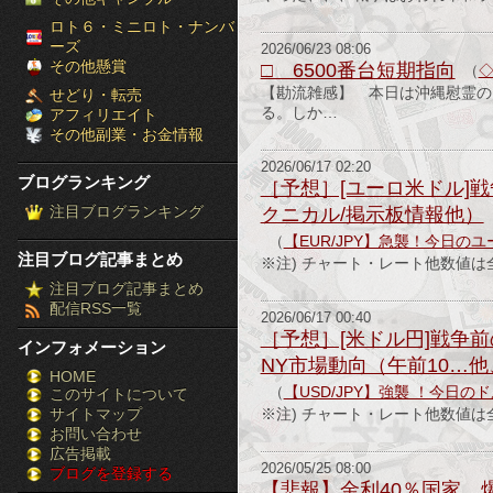
［ブ
ロト６・ミニロト・ナンバ
ーズ
2026/06/23 08:06
ロ
その他懸賞
□ 6500番台短期指向
（
◇
【勘流雑感】 本日は沖縄慰霊の
せどり・転売
グ
る。しか…
アフィリエイト
その他副業・お金情報
ラ
2026/06/17 02:20
ブログランキング
［予想］[ユーロ米ドル]
ン
注目ブログランキング
クニカル/掲示板情報他）
キ
（
【EUR/JPY】急襲！今日の
注目ブログ記事まとめ
※注) チャート・レート他数値は全て2
ン
注目ブログ記事まとめ
配信RSS一覧
グ］-
2026/06/17 00:40
［予想］[米ドル円]戦争前
インフォメーション
株
NY市場動向（午前10…
HOME
（
【USD/JPY】強襲 ！今日
このサイトについて
FX
サイトマップ
※注) チャート・レート他数値は全て2
競
お問い合わせ
広告掲載
2026/05/25 08:00
ブログを登録する
馬
【悲報】金利40％国家、