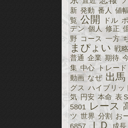
直近
ソ
新
発動
番人
値
公開
覧
ドル
デン
個人
修正
野
コース
一方
まぴょい
戦
普通
企業
期待
集
中心
トレード
出馬
動画
なぜ
グス
ハイブリッ
気
円安
本命
表
レース
5801
ツ
世界
分割
お
ＩＤ
6857
成長