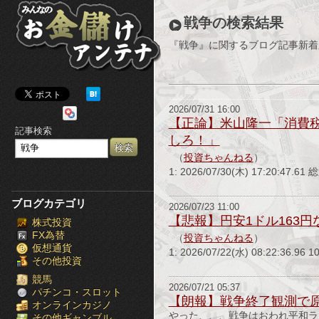
み
戦争の検索結果
ん
『戦争』に関するブログ記事新着
な
の
2026/07/31 16:00
お
【正論】米山隆一「消費
記事検索
しろ！」
金
（
投資ちゃんねる
）
儲
1: 2026/07/30(木) 17:20
け
ブログカテゴリ
2026/07/23 11:00
【悲報】円安1ドル163
株式投資
ア
FX為替
（
投資ちゃんねる
）
仮想通貨
ン
1: 2026/07/22(水) 08:22:3
その他投資
テ
競馬
2026/07/21 05:37
パチンコ・スロット
【朗報】戦争終了観測で
オンラインカジノ
ナ
やった、、、戦争はおわれ平和ラブ！ pic
その他ギャンブル