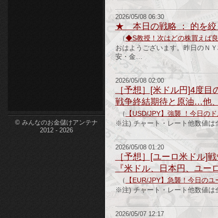
etc-
2026/05/08 06:30
★ 本日の戦略 ： 的を
（
◆S教授！次はどの株買えば
おはようございます。昨日のＮＹ
安・金…
2026/05/08 02:00
［予想］[米ドル円]4度目の
戦争終結期待と原油…他
（
【USD/JPY】強襲 ！今日
© みんなのお金儲けアンテナ
※注) チャート・レート他数値は全て2
2012 - 2026
2026/05/08 01:20
［予想］[ユーロ米ドル]戦
『米ドル、日本円、ユー
（
【EUR/JPY】急襲！今日の
※注) チャート・レート他数値は全て2
2026/05/07 12:17