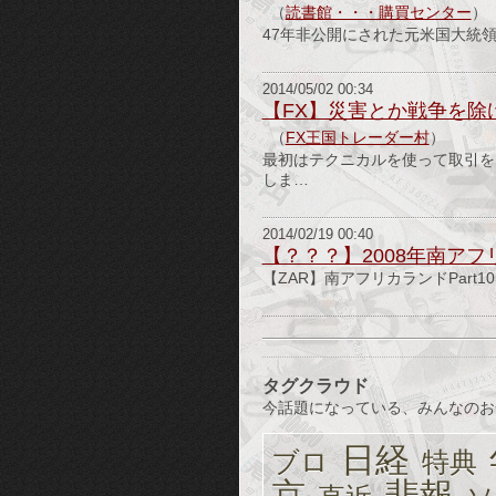
（
読書館・・・購買センター
）
47年非公開にされた元米国大統
2014/05/02 00:34
【FX】災害とか戦争を
（
FX王国トレーダー村
）
最初はテクニカルを使って取引を
しま…
2014/02/19 00:40
【？？？】2008年南ア
【ZAR】南アフリカランドPart10
タグクラウド
今話題になっている、みんなのお
日経
ブロ
特典
京
悲報