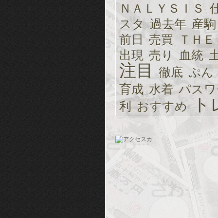
ＮＡＬＹＳＩＳ
スタ
過去年
産駒
前日
売買
ＴＨＥ
出現
売り
血統
注目
徹底
ぷん
育成
水着
パスワ
ト
利
おすすめ