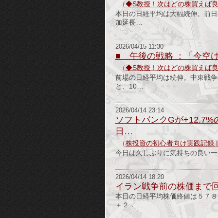
（
◆S教授！次はどの株買えば
本日の日経平均は大幅続伸。前日
加延長…
2026/04/15 11:30
■ 午後の戦略 ：「今空
（
◆S教授！次はどの株買えば
前場の日経平均は続伸。中東戦争
と、10…
2026/04/14 23:14
ソフトバンクGが+12.
日…
（
株投資の初心者向け実践記録 
今日は久しぶりに気持ちの良い一日に
2026/04/14 18:20
イラン戦争前の株価まで
本日の日経平均株価終値は５７
＋２．…