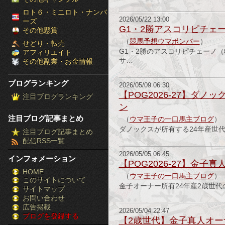
［ブ
ロト６・ミニロト・ナンバ
2026/05/22 13:00
ーズ
G1・2勝アスコリピチェ
ロ
その他懸賞
（
競馬予想ウマボンバー
）
せどり・転売
グ
G1・2勝のアスコリピチェーノ
アフィリエイト
サ…
その他副業・お金情報
ラ
ブログランキング
ン
2026/05/09 06:30
【POG2026-27】ダ
注目ブログランキング
キ
ン
注目ブログ記事まとめ
（
ウマ王子の一口馬主ブログ
）
ン
ダノックスが所有する24年産世代、
注目ブログ記事まとめ
配信RSS一覧
グ］-
2026/05/05 06:45
インフォメーション
株
【POG2026-27】金子
HOME
（
ウマ王子の一口馬主ブログ
）
このサイトについて
FX
金子オーナー所有24年産2歳世代の
サイトマップ
競
お問い合わせ
広告掲載
2026/05/04 22:47
ブログを登録する
馬
【2歳世代】金子真人オー