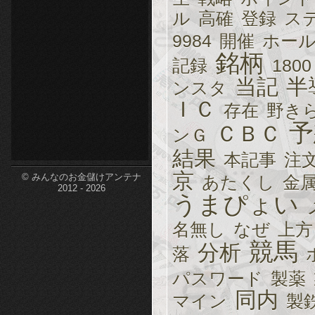
ル
高確
登録
ス
etc-
9984
開催
ホー
銘柄
記録
1800
当記
半
ンスタ
ＩＣ
存在
野き
予
ＣＢＣ
ンＧ
結果
本記事
注
京
© みんなのお金儲けアンテナ
あたくし
金
2012 - 2026
うまぴょい
名無し
なぜ
上方
競馬
分析
落
パスワード
製薬
同内
マイン
製