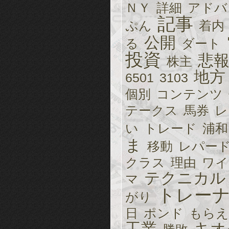
ＮＹ
詳細
アドバ
記事
ぷん
着内
公開
る
ダート
投資
悲
株主
地方
6501
3103
個別
コンテンツ
テークス
馬券
レ
い
トレード
浦和
ま
移動
レパー
クラス
理由
ワイ
テクニカル
マ
トレー
がり
日
ポンド
もらえ
工業
キオ