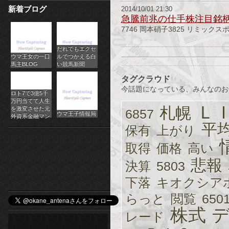
新着ブログ
2014/10/01 21:30
パ
急騰前兆の仕手株注目銘柄 1
7746 岡本硝子3825 リミックス
チ
だれでもエクセ
ス
ウマ王女の一口
ルでつかえる白
馬主BLOG
い競馬新聞
ロ
タグクラウド
オ
今話題になっている、みんなのお
ロト7で3億5千
万円当てて人生
Ｌ
ン
札幌
を激変させた元
6857
ウマ王子情報局
外資系金融マン
平
ラ
保有
上がり
取得
価格
高い
イ
悲報
決算
5803
ン
下落
キオクシア
カ
らっと
閲覧
650
ジ
株式
レード
ノ