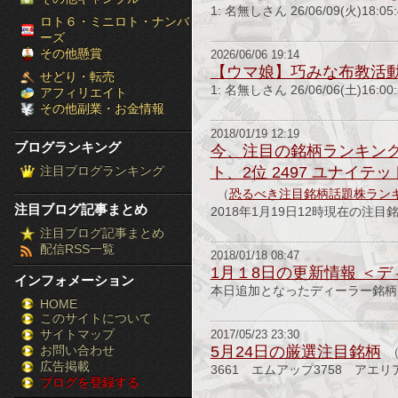
1: 名無しさん 26/06/09(火)18:0
［ブ
ロト６・ミニロト・ナンバ
ーズ
ロ
その他懸賞
2026/06/06 19:14
【ウマ娘】巧みな布教活
せどり・転売
グ
1: 名無しさん 26/06/06(土)16:0
アフィリエイト
その他副業・お金情報
ラ
2018/01/19 12:19
ブログランキング
今、注目の銘柄ランキング！（2
ン
注目ブログランキング
ト、2位 2497 ユナイテッ
キ
（
恐るべき注目銘柄話題株ラン
注目ブログ記事まとめ
2018年1月19日12時現在の注目
ン
注目ブログ記事まとめ
配信RSS一覧
グ］-
2018/01/18 08:47
1月１8日の更新情報 ＜
インフォメーション
株
本日追加となったディーラー銘柄を
HOME
このサイトについて
FX
サイトマップ
2017/05/23 23:30
競
お問い合わせ
5月24日の厳選注目銘柄
広告掲載
3661 エムアップ3758 アエ
ブログを登録する
馬