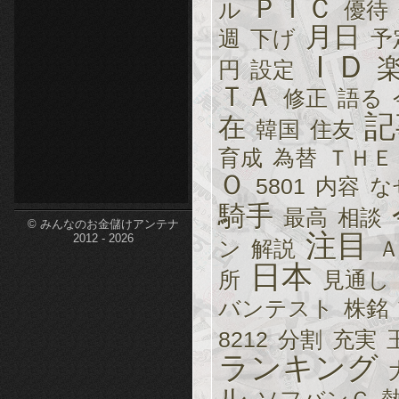
ＰＩＣ
ル
優待
etc-
月日
週
下げ
予
ＩＤ
円
設定
ＴＡ
修正
語る
記
在
韓国
住友
育成
為替
ＴＨＥ
Ｏ
5801
内容
な
騎手
最高
相談
© みんなのお金儲けアンテナ
注目
2012 - 2026
ン
解説
日本
所
見通し
バンテスト
株銘
8212
分割
充実
ランキング
ル