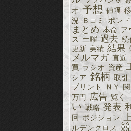
ソフバンＧ
予想
オ
値幅
況
Ｂコミ
ポンド
まとめ
本命
ア
過去
ス
土曜
続
結果
更新
実績
メルマガ
直近
買
ラジオ
資産
銘柄
シア
取引
プリント
ＮＹ
関
広告
万円
覧く
い
発表
戦略
回
ポジション
競
ルデンクロス