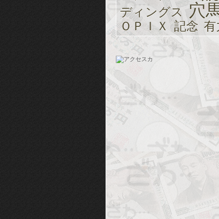
穴
ディングス
ＯＰＩＸ
記念
有