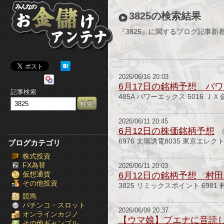
み
3825の検索結果
ん
『3825』に関するブログ記事新
な
の
2026/06/16 20:03
お
6月17日の銘柄予想 パワ
記事検索
485A パワーエックス 5016 ＪＸ
金
儲
2026/06/11 20:45
6月12日の株価銘柄予想
け
6976 太陽誘電8035 東京エレク
ブログカテゴリ
株式投資
ア
FX為替
2026/06/11 20:03
仮想通貨
6月12日の銘柄予想 村田製
ン
その他投資
3825 リミックスポイント 6981 
テ
競馬
パチンコ・スロット
2026/06/09 20:37
オンラインカジノ
ナ
【ウマ娘】ブエナに音読
その他ギャンブル