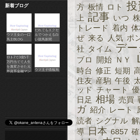
投
方
板情
ロト
新着ブログ
パ
記事
上
いつ
チ
トレード
着内
体
だれでもエクセ
ス
ウマ王女の一口
ルでつかえる白
ぜ
来る
人気
ポ
馬主BLOG
い競馬新聞
ロ
デー
社
タイム
オ
ロト7で3億5千
ブロ
開始
ＮＹ
万円当てて人生
ン
を激変させた元
時台
修正
短期
ウマ王子情報局
外資系金融マン
ラ
住友
産駒
午後
ッド
チャート
優
イ
相場
日足
売買
ン
ガ
紹介
レート
カ
読者
シグナル
解
ジ
日本
導
6857
確
ノ