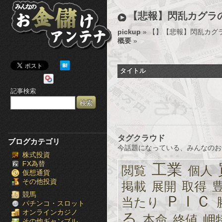
み
【悲報】閃乱カグラ
ん
pickup
» 【
】【悲報】閃乱カグ
概要
»
な
の
タイトル
お
記事検索
金
儲
け
タグクラウド
ブログカテゴリ
今話題になっている、みんなのお
株式投資
ア
FX為替
工業
閲覧
個人
仮想通貨
ン
その他投資
掲載
展開
取得
テ
競馬
ＰＩＣ
当たり
パチンコ・スロット
オンラインカジノ
ナ
る
本命
終値
岬
その他ギャンブル