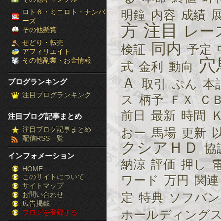
［ブ
ロト６・ミニロト・ナンバ
明鐘
内容
成績
ーズ
方
注目
レー
ロ
その他懸賞
せどり・転売
同内
検証
予定
グ
アフィリエイト
穴
その他副業・お金情報
式
金利
動向
ラ
Ａ
取引
ぷん
本
ブログランキング
ン
注目ブログランキング
ス
柄予
ＦＸ
Ｃ
キ
前日
最新
時間
注目ブログ記事まとめ
ン
注目ブログ記事まとめ
おー
馬場
更新
配信RSS一覧
グ］-
クシアＨＤ
協
インフォメーション
株
納涼
評価
押し
HOME
このサイトについて
FX
ワード
万円
関連
サイトマップ
競
お問い合わせ
定
特典
ソフバン
広告掲載
ホールディング
ブログを登録する
馬