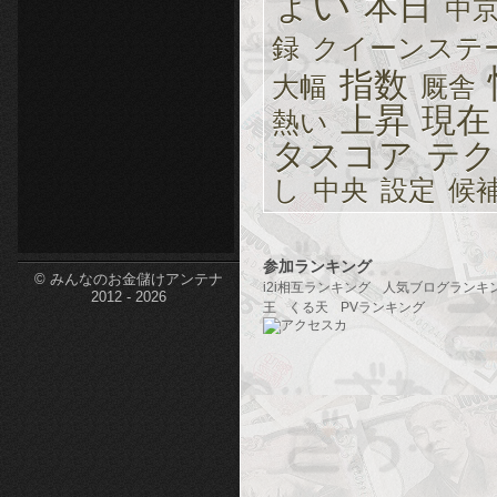
ょい
本日
中
etc-
録
クイーンステ
指数
大幅
厩舎
上昇
現在
熱い
タスコア
テク
し
中央
設定
候
参加ランキング
© みんなのお金儲けアンテナ
i2i相互ランキング
人気ブログランキ
2012 - 2026
王
くる天
PVランキング