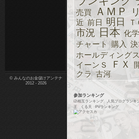
ランキング
etc-
ＡＭＰ
売買
明日
近
前日
Ｔ
日本
市況
化
チャート
購入
決
ホールディング
ＦＸ
イーンＳ
クラ
古河
© みんなのお金儲けアンテナ
2012 - 2026
参加ランキング
i2i相互ランキング
人気ブログランキ
王
くる天
PVランキング