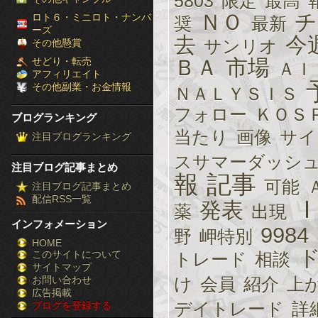
5803
限定
最高
［ブ
ＮＯ
チ
ロト６・ミニロト・ナンバ
奨
最新
ーズ
去
今
ロ
サンリオ
その他懸賞
せどり・転売
ＢＡ
市場
ＡＩ
グ
アフィリエイト
その他副業・お金情報
ＮＡＬＹＳＩＳ
ラ
フォロー
ＫＯＳ
ブログランキング
ン
当たり
画像
サイ
注目ブログランキング
キ
スサマーダッシ
注目ブログ記事まとめ
ン
報
記事
可能
注目ブログ記事まとめ
配信RSS一覧
グ］-
発表
薬
出現
インフォメーション
9984
株
野
岬特別
HOME
このサイトについて
FX
トレード
相談
サイトマップ
競
お問い合わせ
け
会員
紹介
上
広告掲載
デイトレード
詳
ブログを登録する
馬