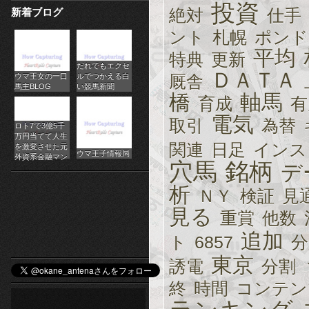
投資
絶対
仕手
新着ブログ
パ
ント
札幌
ポンド
チ
平均
特典
更新
だれでもエクセ
ス
ＤＡＴＡ
ウマ王女の一口
ルでつかえる白
厩舎
馬主BLOG
い競馬新聞
ロ
橋
軸馬
育成
有
電気
オ
取引
為替
ロト7で3億5千
万円当てて人生
ン
関連
日足
インス
を激変させた元
ウマ王子情報局
外資系金融マン
穴馬
銘柄
デ
ラ
析
ＮＹ
検証
見
イ
見る
重賞
他数
ン
追加
ト
6857
分
カ
東京
誘電
分割
ジ
終
時間
コンテン
ノ