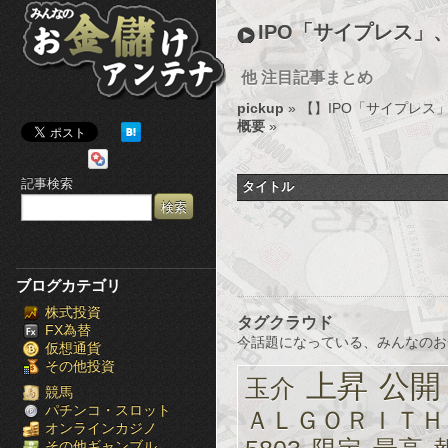
み
IPO「サイプレス
ん
他 注目記事まとめ
な
pickup
» 【
】IPO「サイプレス
の
概要
»
お
記事検索
タイトル
金
儲
け
ブログカテゴリ
株式投資
ア
タグクラウド
FX為替
今話題になっている、みんなのお
仮想通貨
ン
その他投資
上昇
公開
玉介
テ
競馬
パチンコ・スロット
ＡＬＧＯＲＩＴＨ
オンラインカジノ
ナ
その他ギャンブル