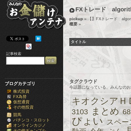
み
FXトレード algorith
ん
pickup
» 【
】FXトレード algorit
概要
»
な
の
タイトル
お
記事検索
金
儲
け
タグクラウド
ブログカテゴリ
今話題になっている、みんなのお
株式投資
ア
FX為替
キオクシアＨ
仮想通貨
ン
その他投資
まとめ
3103
68
テ
競馬
ぴょい
パチンコ・スロット
スペー
オンラインカジノ
ナ
その他ギャンブル