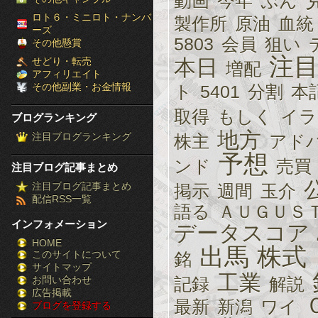
動画
今年
ぷん
［ブ
ロト６・ミニロト・ナンバ
製作所
原油
血統
ーズ
5803
会員
狙い
ロ
その他懸賞
注
せどり・転売
本日
増配
グ
アフィリエイト
その他副業・お金情報
ト
5401
分割
本
ラ
取得
もしく
イラ
ブログランキング
ン
地方
注目ブログランキング
株主
アド
キ
予想
ンド
売買
注目ブログ記事まとめ
ン
注目ブログ記事まとめ
掲示
週間
玉介
配信RSS一覧
グ］-
語る
ＡＵＧＵＳ
インフォメーション
データスコア
株
HOME
出馬
株式
このサイトについて
FX
銘
サイトマップ
工業
競
お問い合わせ
記録
解説
広告掲載
最新
新潟
ワイ
ブログを登録する
馬