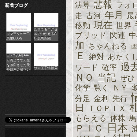
悲報
決算
フォ
新着ブログ
パ
年月
走
古河
最
チ
現在
移動
世界
だれでもエクセ
ス
ブリッド
関連
中
ウマ王女の一口
ルでつかえる白
馬主BLOG
い競馬新聞
ロ
加
ちゃんねる
Ｅ
オ
絶対
あたく
ロト7で3億5千
万円当てて人生
過
ン
を激変させた元
ワード
確率
ウマ王子情報局
外資系金融マン
ＮＯ
当記
ラ
ぜひ
化学
覧く
ＮＹ
イ
分足
金利
先行
ン
日
ＴＯＰＩＸ
カ
もらえる
体株
馬
ジ
日本
ＰＩＣ
ノ