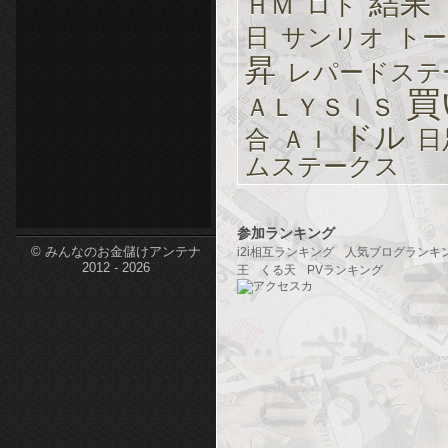
結果
ＨＭ
ロト
etc-
日
サンリオ
トー
昇
レパードステ
買
ＡＬＹＳＩＳ
ドル
合
ＡＩ
日
ムステークス
参加ランキング
© みんなのお金儲けアンテナ
i2i相互ランキング
人気ブログランキ
2012 - 2026
王
くる天
PVランキング