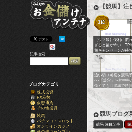
み
【競馬】注
ん
1位
な
の
【ウマ娘】便利に慣
ぎると後が怖い…TP
お
額キャンペーンが待
記事検索
しいわね
7位
金
儲
追い切り考察を競馬
へ-「爆穴」〜的中率
け
ブログカテゴリ
低くても回収率で勝
るブログ
株式投資
ア
※新着記事ナシ
FX為替
仮想通貨
ン
その他投資
競馬ブログ
テ
競馬
パチンコ・スロット
競馬 注目記事
競
オンラインカジノ
ナ
その他ギャンブル