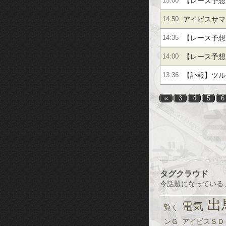
【レース予想
15:00
アイビスサマ
14:50
【レース予想
14:35
【レース予想
14:00
【訃報】ツル
13:36
«
3
4
5
6
タグクラウド
今話題になっている
出
電気
覧く
ンＧ
アイビスＳＤ