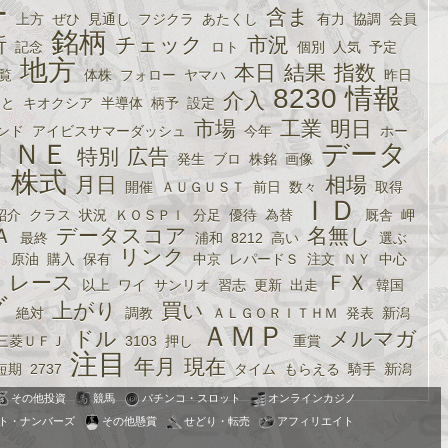
ー
含ま
上方
ぜひ
見通し
フジクラ
あたくし
有力
協調
会員
銘柄
析
チェック
市況
記念
ロト
個別
人気
予定
地方
本日
結果
指数
覧
体株
フォロー
ヤマハ
昨日
8230
情報
介入
っと
キオクシア
半導体
柄予
設定
市場
工業
明日
ンド
アイビスサマーダッシュ
今年
ホー
ＩＮＥ
データ
特別
広告
発生
ブロ
株銘
画像
株式
月日
相場
ト
開催
ＡＵＧＵＳＴ
前日
数々
取得
ＩＤ
紹介
クラス
状況
ＫＯＳＰＩ
分足
優待
為替
厩舎
岬
Ａ
データスコア
名無し
最終
浦和
8212
高い
選ぶ
リンク
Ｉ
原油
購入
保有
中京
レパードＳ
注文
ＮＹ
中心
レース
ＦＸ
円
以上
ワイ
サンリオ
習志
更新
出走
韓国
グ
上がり
買い
絶対
調教
ＡＬＧＯＲＩＴＨＭ
発表
新潟
ＡＭＰ
ドル
メルマガ
三菱ＵＦＪ
3103
押し
重賞
注目
年月
現在
短期
2737
タイム
もらえる
騎手
新潟
その他投資
競馬
パチンコ・スロット
オンラインカジノ
ト・ナンバーズ
その他懸賞
せどり・転売
アフィリエイト