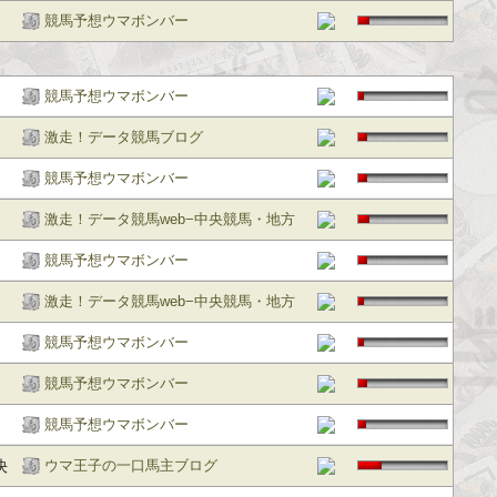
競馬予想ウマボンバー
競馬予想ウマボンバー
激走！データ競馬ブログ
競馬予想ウマボンバー
激走！データ競馬web−中央競馬・地方
競馬のデータ予想サイト
競馬予想ウマボンバー
激走！データ競馬web−中央競馬・地方
競馬のデータ予想サイト
競馬予想ウマボンバー
競馬予想ウマボンバー
競馬予想ウマボンバー
決
ウマ王子の一口馬主ブログ