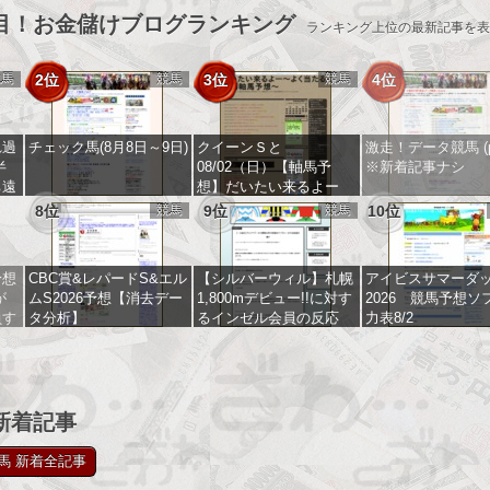
目！お金儲けブログランキング
ランキング上位の最新記事を表
競馬
2位
競馬
3位
競馬
4位
れ過
チェック馬(8月8日～9日)
クイーンＳと
激走！データ競馬 (pl
半
08/02（日）【軸馬予
※新着記事ナシ
ち遠
想】だいたい来るよー
8位
競馬
9位
競馬
10位
予想
CBC賞&レパードS&エル
【シルバーウィル】札幌
アイビスサマーダ
が
ムS2026予想【消去デー
1,800mデビュー!!に対す
2026 競馬予想ソ
負す
タ分析】
るインゼル会員の反応
力表8/2
新着記事
馬 新着全記事