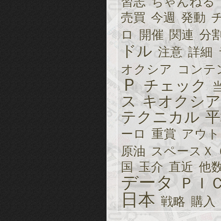
習志
ちゃんねる
売買
今週
発動
ロ
開催
関連
分
ドル
注意
詳細
オクシア
コンテ
Ｐ
チェック
ス
キオクシア
テクニカル
平
ーロ
重賞
アウト
原油
スペースＸ
国
玉介
直近
他
データ
ＰＩ
日本
戦略
購入