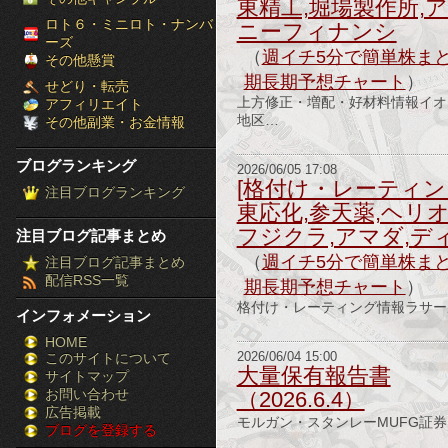
東精工,堀場製作所,
［ブ
ロト６・ミニロト・ナンバ
ニーフィナンシ
ーズ
（
週イチ5分で簡単株まと
ロ
その他懸賞
期長期予想チャート
）
せどり・転売
グ
上方修正・増配・好材料情報イオ
アフィリエイト
地区…
その他副業・お金情報
ラ
ブログランキング
ン
2026/06/05 17:08
[格付け・レーティン
注目ブログランキング
東応化,参天薬,ヘリオ
キ
フジクラ,アマダ,デ
注目ブログ記事まとめ
ン
（
週イチ5分で簡単株まと
注目ブログ記事まとめ
配信RSS一覧
グ］-
期長期予想チャート
）
格付け・レーティング情報ラサー
インフォメーション
株
HOME
このサイトについて
FX
2026/06/04 15:00
大量保有報告書
サイトマップ
競
お問い合わせ
（2026.6.4）
広告掲載
モルガン・スタンレーMUFG証券
ブログを登録する
馬