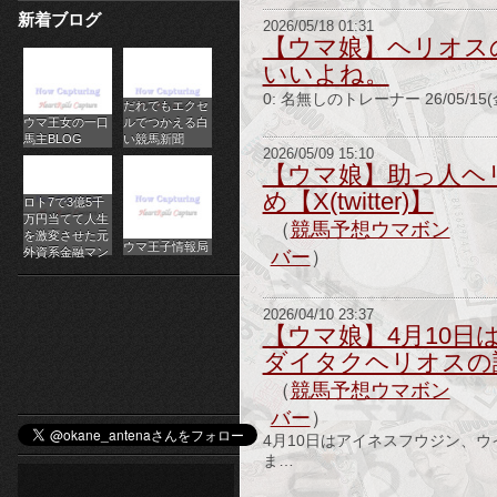
新着ブログ
パ
2026/05/18 01:31
【ウマ娘】ヘリオス
チ
いいよね。
0: 名無しのトレーナー 26/05/15(金
だれでもエクセ
ス
ウマ王女の一口
ルでつかえる白
馬主BLOG
い競馬新聞
ロ
2026/05/09 15:10
【ウマ娘】助っ人ヘ
オ
め【X(twitter)】
ロト7で3億5千
万円当てて人生
（
競馬予想ウマボン
ン
を激変させた元
ウマ王子情報局
外資系金融マン
バー
）
ラ
2026/04/10 23:37
イ
【ウマ娘】4月10
ダイタクヘリオスの
ン
（
競馬予想ウマボン
カ
バー
）
4月10日はアイネスフウジン、
ジ
ま…
ノ