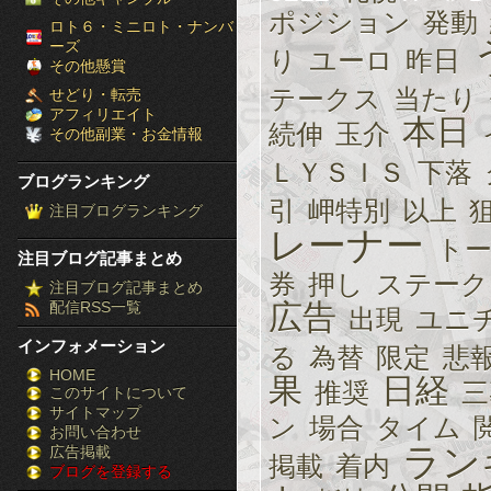
ポジション
発動
［ブ
ロト６・ミニロト・ナンバ
ーズ
り
ユーロ
昨日
ロ
その他懸賞
テークス
当たり
せどり・転売
グ
アフィリエイト
本日
続伸
玉介
その他副業・お金情報
ラ
ＬＹＳＩＳ
下落
ブログランキング
ン
引
岬特別
以上
注目ブログランキング
キ
レーナー
ト
注目ブログ記事まとめ
ン
券
押し
ステーク
注目ブログ記事まとめ
配信RSS一覧
広告
グ］-
出現
ユニ
インフォメーション
る
為替
限定
悲
株
HOME
果
日経
推奨
三
このサイトについて
FX
サイトマップ
ン
場合
タイム
競
お問い合わせ
ラン
広告掲載
掲載
着内
ブログを登録する
馬