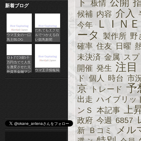
ト
公開
板情
新着ブログ
パ
介入
候補
内容
チ
ＬＩＮＥ
今年
だれでもエクセ
ス
ータ
製作所
野
ウマ王女の一口
ルでつかえる白
馬主BLOG
い競馬新聞
ロ
確率
住友
日曜
オ
未決済
金属
スプ
ロト7で3億5千
万円当てて人生
注目
開催
発生
ン
を激変させた元
ウマ王子情報局
外資系金融マン
ド
個人
時台
市
ラ
予
京
トレード
イ
出走
ハイブリッ
ン
上
ンＳ
本記事
カ
政府
今週
6857
ジ
メル
新
Ｂコミ
特別
ノ