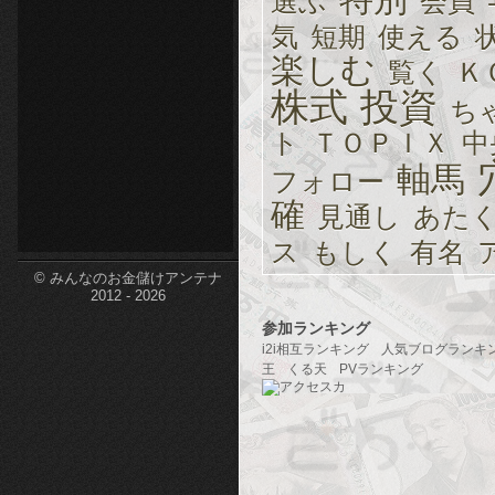
選ぶ
会員
etc-
気
短期
使える
楽しむ
覧く
Ｋ
株式
投資
ち
ト
ＴＯＰＩＸ
中
軸馬
フォロー
確
見通し
あた
ス
もしく
有名
© みんなのお金儲けアンテナ
2012 - 2026
参加ランキング
i2i相互ランキング
人気ブログランキ
王
くる天
PVランキング