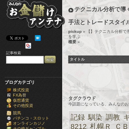
み
テクニカル分析で導
ん
手法とトレードスタイ
な
pickup
» 【
】テクニカル分析で
の
を学ぶ
概要
»
お
記事検索
金
タイトル
儲
け
ブログカテゴリ
株式投資
ア
FX為替
タグクラウド
仮想通貨
ン
今話題になっている、みんなのお
その他投資
テ
競馬
記録
馴染
調教
パチンコ・スロット
オンラインカジノ
ナ
8212
札幌Ｒ
ＣＢ
その他ギャンブル