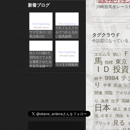
（
競馬予想ウマボ
新着ブログ
パ
川崎競馬全レース無
チ
だれでもエクセ
ス
ウマ王女の一口
ルでつかえる白
タグクラウド
馬主BLOG
い競馬新聞
ロ
今話題になっている
オ
Ｆ
ロト7で3億5千
エルムＳ
狙い
万円当てて人生
馬
東京
ン
を激変させた元
指標
ウマ王子情報局
外資系金融マン
ＩＤ
投資
ラ
9984
テ
柄予
イ
り
半導
原油
シ
関連
閲覧
アメリ
ン
り
為替
仕手
高確
カ
日本
値上
来
現
ＣＢＣ
理由
Ａ
ジ
見る
ブリッド
ノ