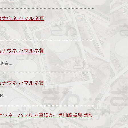
 カナウネ ハマルネ賞
 カナウネ ハマルネ賞
R神奈…
 カナウネ ハマルネ賞
1R…
ウネ ハマルネ賞ほか #川崎競馬 #地