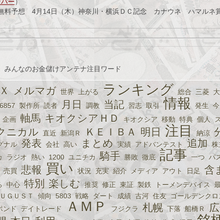
ンバー
）
料予想 4月14日（木）神奈川・横浜ＤＣ記念 カナウネ ハマルネ
、みんなのお金儲けアンテナ注目ワード
ランキング
Ｘ
メルマガ
世界
上がる
総合
三菱
大
情報
月日
当記
6857
製作所
読者
調教
習志
取引
発生
今
軸馬
キオクシアＨＤ
企画
キオクシア
移動
特典
個人
注目
クニカル
ＫＥＩＢＡ
明日
直近
新潟Ｒ
納涼
発表
まとめ
追加
グナル
会社
高い
実績
アドバンテスト
株
記事
騎手
カ
ラジオ
熱い
1200
ユニチカ
勝敗
徹底
一つ
パ
買い
悲報
含
売買
状況
充実
紹介
メディア
アウト
日足
特別
楽しむ
る
中心
推奨
修正
東証
製鉄
トーメンデバイス
ＵＧＵＳＴ
傾向
5803
戦略
ダート
成績
古河
住友
ゴールデンクロ
ＡＭＰ
札幌
広
ポンド
デイトレード
フジクラ
下落
船橋Ｒ