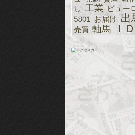
工業
し
ピュー
出
5801
お届け
Ｉ
軸馬
売買