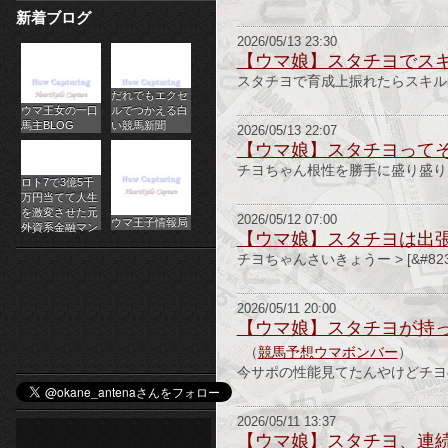
新着ブログ
パ
2026/05/13 23:30
チ
【ウマ娘】スタチヨでスキ
スタチヨで育成上振れたらスキルpt90
だれでもエクセ
ス
ウマ王女の一口
ルでつかえる白
馬主BLOG
い競馬新聞
2026/05/13 22:07
ロ
【ウマ娘】スタチヨって
チヨちゃん根性を勝手に盛り盛りして
オ
ロト7で3億5千
万円当てて人生
ン
を激変させた元
2026/05/12 07:00
ウマ王子情報局
外資系金融マン
【ウマ娘】スタチヨは出
ラ
チヨちゃんさいきょうー > [&#8230
イ
2026/05/11 20:00
ン
【ウマ娘】スタチヨが持
（
競馬予想ウマボンバー
）
カ
今サポの性能見てたんやけどチヨの金ス
ジ
2026/05/11 13:37
ノ
【ウマ娘】スタチヨ、連続