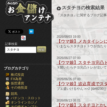
み
スタチヨの検索結果
ん
『スタチヨ』に関するブログ記事
な
の
2026/08/03 19:00
お
【ウマ娘】メカタイシン
記事検索
いまならスタチヨドトウが当たりますよ
金
儲
2026/06/27 07:00
【ウマ娘】スタチヨ完凸
け
Ｘ開いたらチヨ完凸トレが泣いてた & 
ブログカテゴリ
株式投資
ア
FX為替
2026/06/26 07:00
仮想通貨
【ウマ娘】追込育成でス
ン
その他投資
ブエ盛いけるやん >>2 [&#8230;]
テ
競馬
パチンコ・スロット
2026/06/13 08:01
オンラインカジノ
ナ
【ウマ娘】スタチヨとか
その他ギャンブル