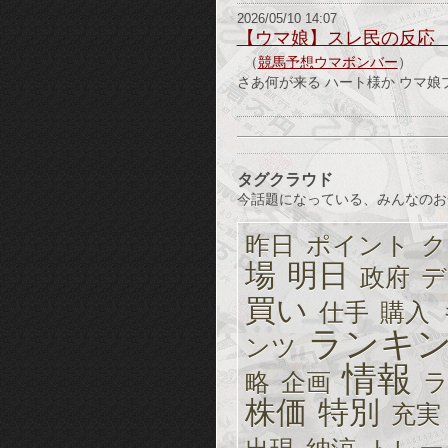
2026/05/10 14:07
【ウマ娘】スレ民の反応 
（
競馬予想ウマボンバー
）
さあ何が来る ハート様か ウマ娘プロジ
タグクラウド
今話題になっている、みんなのお
昨日
ポイント
ク
場
明日
政府
デ
買い
仕手
購入
ランキ
ンツ
情報
略
企画
株価
特別
充実