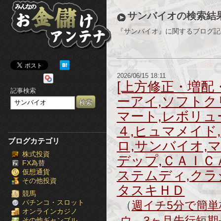
み
サンバイオの検索結
ん
『サンバイオ』に関するブログ記
な
の
2026/06/15 18:11
お
[上方修正・増配
記事検索
ーアイ,ソフトク
金
マート,レボリュ
儲
４,ヒュマメイド
け
ブログカテゴリ
ロ,サンバイオ,
株式投資
ア
デップ,ＣＡＩＣ
FX為替
仮想通貨
ステムディ,クラ
ン
その他投資
タスキＨＤ
テ
競馬
パチンコ・スロット
（
週イチ5分で簡単株
オンラインカジノ
ナ
ウ 3ヶ月先行短期
その他ギャンブル