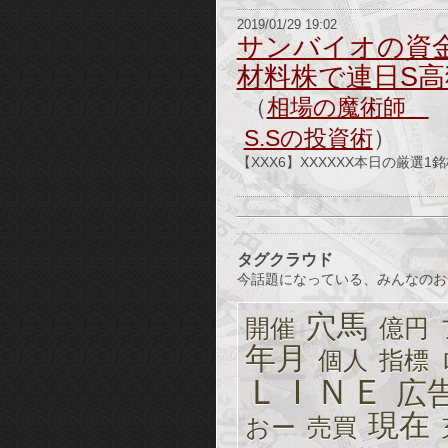
2019/01/29 19:02
サンバイオの資
材料株で連日S高
（
相場の魔術師
S.Sの投資術
）
【XXX6】XXXXXX本日の厳
タグクラウド
今話題になっている、みんなのお
穴馬
開催
億円
年月
個人
指標
ＬＩＮＥ
広
現在
おー
売買