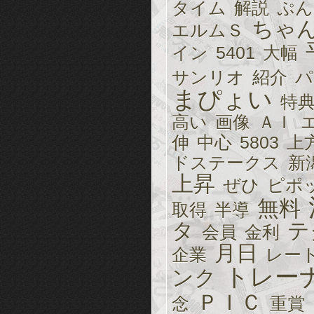
タイム
解説
ぷん
ちゃ
エルムＳ
イン
5401
大幅
サンリオ
紹介
パ
まぴょい
特
高い
画像
ＡＩ
伸
中心
5803
上
ドステークス
新
上昇
ぜひ
ピポ
無料
取得
半導
タ
テ
会員
金利
月日
企業
レー
トレー
ンク
ＰＩＣ
念
重賞