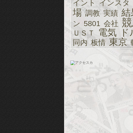
イント
インスタ
場
結
調教
実績
競
ン
5801
会社
電気
ド
ＵＳＴ
東京
同内
板情