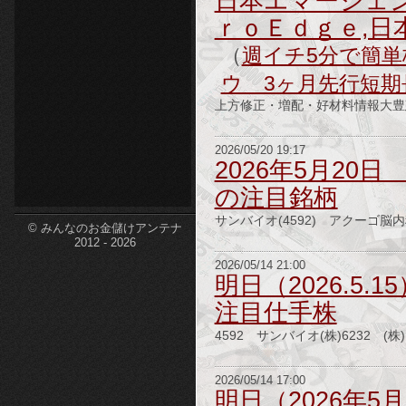
日本エマージェン
ｒｏＥｄｇｅ,日
etc-
（
週イチ5分で簡単株
ウ 3ヶ月先行短期
上方修正・増配・好材料情報大豊建設
2026/05/20 19:17
2026年5月20日
の注目銘柄
サンバイオ(4592) アクーゴ脳
© みんなのお金儲けアンテナ
2012 - 2026
2026/05/14 21:00
明日（2026.5.1
注目仕手株
4592 サンバイオ(株)6232 (
2026/05/14 17:00
明日（2026年5