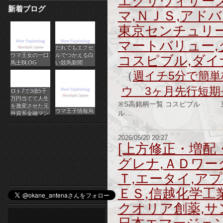
エクサウィザーズ
新着ブログ
パ
マ,ＮＪＳ,アド
東京センチュリー
チ
マートバリュー,
だれでもエクセ
ス
ウマ王女の一口
ルでつかえる白
コスピブル,ダイ
馬主BLOG
い競馬新聞
ロ
（
週イチ5分で簡単株
オ
ウ 3ヶ月先行短期
ロト7で3億5千
万円当てて人生
※S高銘柄一覧 コスピブル
ン
を激変させた元
ウマ王子情報局
ル…
外資系金融マン
ラ
2026/05/20 20:27
イ
[上方修正・増配
グレナ,ＡＤワー
ン
Ｔ,エータイ,ア
カ
ＥＳ,信越化学工
ジ
クオリア創薬,サ
ノ