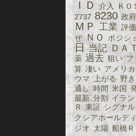
ＩＤ
介入
ＫＯ
8230
2737
政
ＭＰ
工業
評
ＮＯ
ぜ
ポジシ
日
当記
ＤＡ
過去
薬
狙い
フ
算
凄い
アメリカ
ウマ
上がる
野き
通し
時間
米国
最新
分割
イラン
Ｒ
東証
シグナル
クシアホールデ
ジオ
太陽
船橋Ｒ