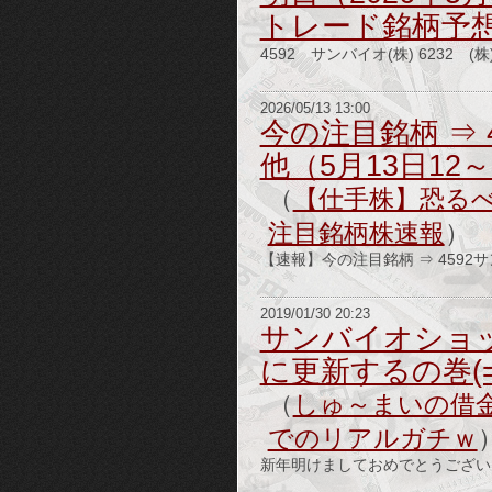
トレード銘柄予
4592 サンバイオ(株) 6232 (
2026/05/13 13:00
今の注目銘柄 ⇒ 
他（5月13日12
（
【仕手株】恐る
注目銘柄株速報
）
【速報】今の注目銘柄 ⇒ 4592サ
2019/01/30 20:23
サンバイオショ
に更新するの巻(=
（
しゅ～まいの借金
でのリアルガチｗ
新年明けましておめでとうございま