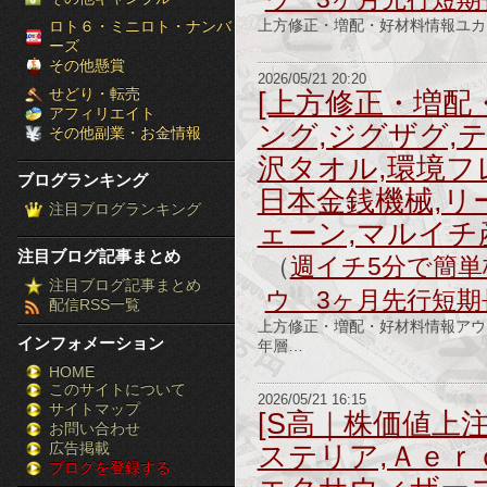
［ブ
上方修正・増配・好材料情報ユカリア 自
ロト６・ミニロト・ナンバ
ーズ
ロ
その他懸賞
2026/05/21 20:20
せどり・転売
[上方修正・増配
グ
アフィリエイト
ング,ジグザグ,
その他副業・お金情報
ラ
沢タオル,環境フ
ブログランキング
ン
日本金銭機械,リ
注目ブログランキング
ェーン,マルイチ
キ
注目ブログ記事まとめ
（
週イチ5分で簡単株
ン
注目ブログ記事まとめ
ウ 3ヶ月先行短期
配信RSS一覧
グ］-
上方修正・増配・好材料情報アウ
インフォメーション
年層…
株
HOME
このサイトについて
FX
2026/05/21 16:15
サイトマップ
[S高｜株価値上
競
お問い合わせ
広告掲載
ステリア,Ａｅｒ
ブログを登録する
馬